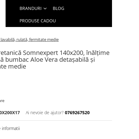
BRANDURI
BLOG
PRODUSE CADOU
avabilă, rulată, fermitate medie
retanică Somnexpert 140x200, înălțime
să bumbac Aloe Vera detașabilă și
tate medie
are
0X200X17
Ai nevoie de ajutor?
0769267520
informatii