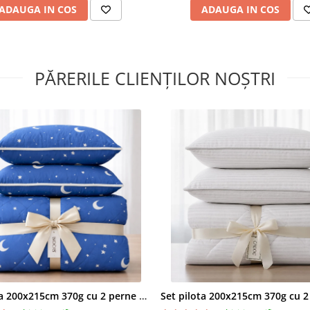
acarienilor, bacteriilor si u
ADAUGA IN COS
ADAUGA IN COS
Alte beneficii
saltelei
Somn
PĂRERILE CLIENȚILOR NOȘTRI
Ortopedic Alo
Vera
Suport ortopedic optim pe
sustinere ideala a corpului
Husa matlasata pentru un 
confort si rezistenta super
datorita stratului generos 
Husa este confectionata di
de inalta calitate si are do
panouri detasabile cu ferm
lavabile separat la 40 de gr
fiind astfel mai usor de int
Set pilota 200x215cm 370g cu 2 perne 50x70,albastru- PLT36