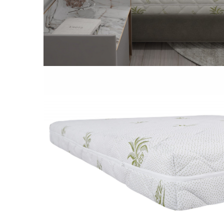
Galbena
Bleu
Gri
Mov
Rosie
Roz
Bej
Verde
Lila
Imprimeu
Cu flori
Uni (1-2 culori)
Cu dungi
Cu inimioare
Cu pisici
Cu Animal Print
Cu ursuleti