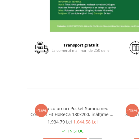
Transport gratuit
La comenzi mai mari de 250 de lei
Saltea cu arcuri Pocket Somnomed
Prot
-15%
-15%
Comfort Fit HoReCa 180x200, înălțime 30
Superi
cm, spumă cu memorie, husa tratament
1.934,79 Lei
1.644,58 Lei
antifungic, fermitate mediu-tare
IN STOC