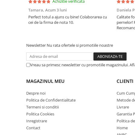
Achizitie verificata
Tamara,
Acum 3 luni
Daniela P
Perfect totul a ajuns cu bine! Colaborarea cu
Calitate fo
cei de la firma de nota 10.
pernelor! 
Recomand 
Newsletter
Nu rata ofertele si promotiile noastre
Vreau sa primesc newsletter cu promotiile magazinului. Af
MAGAZINUL MEU
CLIENTI
Despre noi
Cum Cum
Politica de Confidentialitate
Metode de
Termeni si conditii
Livrare
Politica Cookies
Garantia 
Inregistrare
Politica d
Contact
Home
ANPC