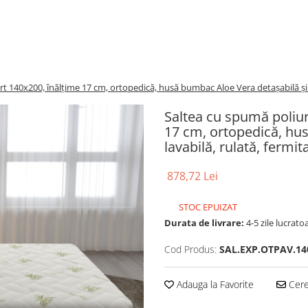
 140x200, înălțime 17 cm, ortopedică, husă bumbac Aloe Vera detașabilă și l
Saltea cu spumă poliu
17 cm, ortopedică, hu
lavabilă, rulată, fermi
878,72 Lei
STOC EPUIZAT
Durata de livrare:
4-5 zile lucrato
Cod Produs:
SAL.EXP.OTPAV.14
Adauga la Favorite
Cere 