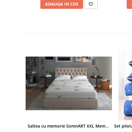
ADAUGA IN COS
Saltea cu memorie SomnART XXL Memory Plus 160x190, înălțime 25cm, pentru persoane supraponderale, husă Aloe Vera detașabilă, rulată, fermitate mare