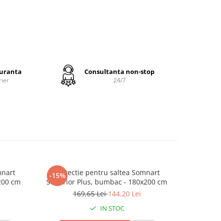
Salteaua
e
guranta
Consultanta non-stop
opedic
rier
24/7
a, cu
or si
genta,
mnart
Protectie pentru saltea Somnart
Protec
-15%
-15%
200 cm
Superior Plus, bumbac - 180x200 cm
Superior
a sau
169,65 Lei
144,20 Lei
1
IN STOC