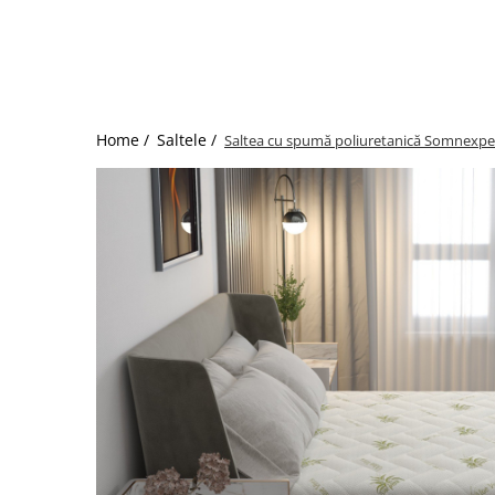
Bumbac satinat
Bumbac policoton
Compatibile cu saltea
90x200cm
100x200cm
Home /
Saltele /
Saltea cu spumă poliuretanică Somnexpert
120x200cm
140x200cm
160x200cm
180x200cm
200x200cm
200x220cm
Tipul cearceafului de pat
Cu elastic
Normal - fara elastic
Culoarea
Alba
Neagra