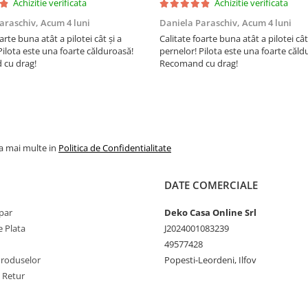
Achizitie verificata
Achizitie verificata
Este rolata pentru transpo
comod si pastrarea integrit
araschiv,
Acum 4 luni
Daniela Paraschiv,
Acum 4 luni
saltelei pana la deschidere
arte buna atât a pilotei cât și a
Calitate foarte buna atât a pilotei cât
Pilota este una foarte călduroasă!
pernelor! Pilota este una foarte căld
Materiale certificate Oeko-
cu drag!
Recomand cu drag!
Standard 100, pentru abse
substantelor periculoase
la mai multe in
Politica de Confidentialitate
Informatii tehnice:
Compozitie husa:
DATE COMERCIALE
Fete tricot 100% poliester,
par
Deko Casa Online Srl
Vera
 Plata
J2024001083239
49577428
Compozitie miez:
Produselor
Popesti-Leordeni, Ilfov
e Retur
17 cm spuma elastica din
poliuretan „High Resilience