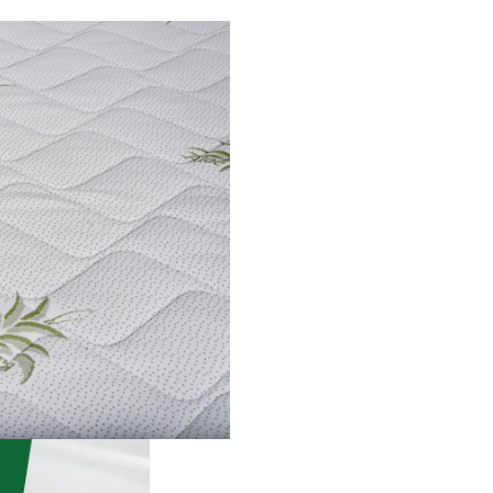
din
spuma elastica High Res
de 17 cm pentru
sus
t
inere o
husa matlasata cu un strat ge
de vata pentru un plus de
con
Datorita acestei combinatii, s
indeplineste toate criteriile de
elasticitate, durabilitate si sup
necesare pentru o odihna san
Ce avantaje iti
ofera Salteau
®
Somnexpert
Ortopedic Alo
Vera?
1. Suport si
flexibilitate in
timpul somnulu
Baza formata din spuma
poliuretanica High Resilience 