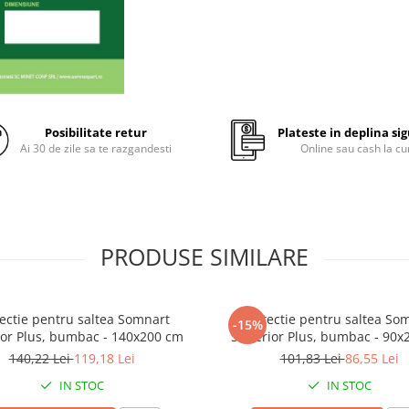
recomandam 
®
Somnexpert
Ortopedic Alo
Vera?
Posibilitate retur
Plateste in deplina si
®
Salteaua Somnexpert
Ort
Ai 30 de zile sa te razgandesti
Online sau cash la cu
Aloe Vera
este ideala daca:
Preferi o saltea confortabil
fermitate medie
Iti doresti un somn odihnit
PRODUSE SIMILARE
sanatos
Ai nevoie de o saltea inteli
ce ofera confort sporit
ectie pentru saltea Somnart
Protectie pentru saltea So
-15%
or Plus, bumbac - 140x200 cm
Superior Plus, bumbac - 90x
Ai probleme cu transpirati
140,22 Lei
119,18 Lei
101,83 Lei
86,55 Lei
diverse alergii
IN STOC
IN STOC
Cauti protectie impotriva