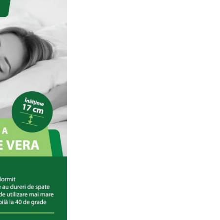
cm cu fermitate ridicata ofera 
optim de sustinere, fiind in ace
timp elastica.
Prin urmare, coloana vertebra
primi sprijinul necesar, iar mus
corpului se vor putea relaxa
corespunzator.
2. Materialul cu
Aloe Vera,
recunoscuta
pentru
proprietatile
terapeutice
Beneficiile naturale ale Aloe V
fost demonstrate stiintific, ac
fiind folosite deja in scopuri
terapeutice, care se bazeaza p
propieratea de a reface organ
pentru a a sigura o odihna sa
Cand