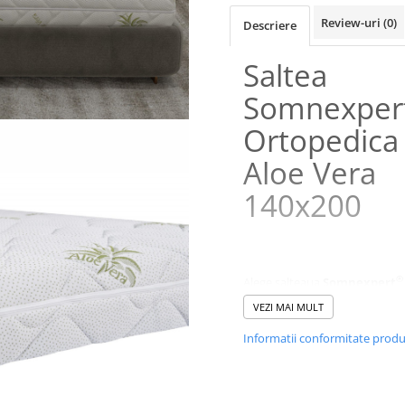
Review-uri
(0)
Descriere
Saltea
Somnexper
Ortopedica
Aloe Vera
140x200
®
Alege salteaua
Somnexpert
Vera
cu duritate medie si hus
VEZI MAI MULT
detasabila si lavabila cu
Aloe 
planta recunoscuta pentru efe
Informatii conformitate prod
benefice asupra refacerii
organismului.
Salteaua are stratul de baza f