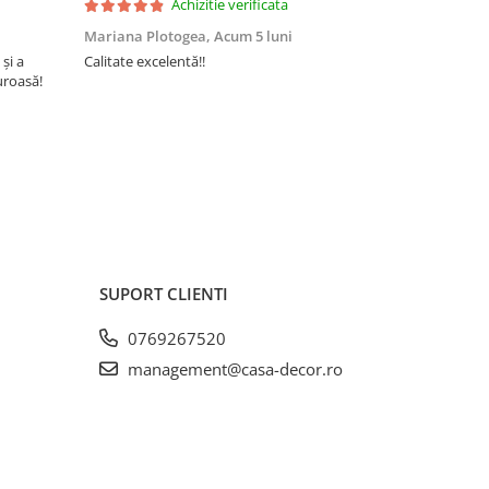
Achizitie verificata
rt
atii
Mariana Plotogea,
Acum 5 luni
Loredana,
A
 și a
Calitate excelentă!!
Super încânta
uroasă!
recomand din 
tex
buun și niște
nta
SUPORT CLIENTI
 cu
Aloe
0769267520
management@casa-decor.ro
” de