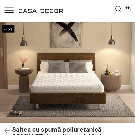
-15%
Saltea cu spumă poliuretanică