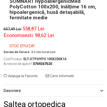
SOMNART HypoallergenicMed
PolyCotton 100x200, înălțime 16 cm,
hipoalergenică, husă detașabilă,
fermitate medie
558,87 Lei
657,49 Lei
Economisesti:
98,62
Lei
STOC EPUIZAT
Durata de livrare:
4-5 zile lucratoare
Cod Produs:
SLT.OTP.HYPO.100X200X16
Ai nevoie de ajutor?
0769267520
Adauga la Favorite
Cere informatii
Descriere
Saltea ortopedica