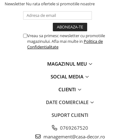
cand achizitionati produse textile. Increderea in textile – un
Newsletter
Nu rata ofertele si promotiile noastre
sinonim international pentru productia de textile
responsabil – de la materia prima la produsul finit pe
rafturile magazinelor.
Vreau sa primesc newsletter cu promotiile
magazinului. Afla mai multe in
Politica de
Confidentialitate
MAGAZINUL MEU
SOCIAL MEDIA
CLIENTI
DATE COMERCIALE
SUPORT CLIENTI
0769267520
management@casa-decor.ro