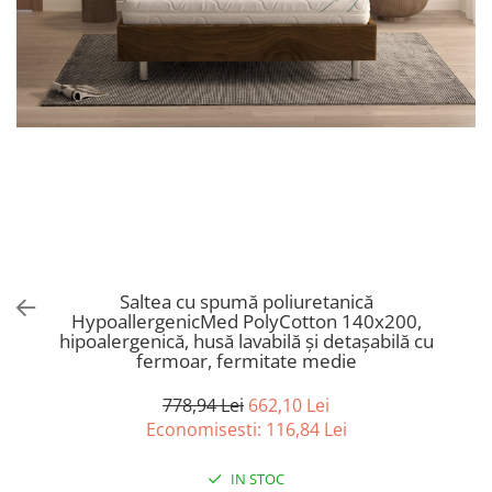
Bumbac satinat
Bumbac policoton
Compatibile cu saltea
90x200cm
100x200cm
120x200cm
140x200cm
160x200cm
180x200cm
200x200cm
Saltea cu spumă poliuretanică
200x220cm
HypoallergenicMed PolyCotton 140x200,
Tipul cearceafului de pat
hipoalergenică, husă lavabilă și detașabilă cu
fermoar, fermitate medie
Cu elastic
Normal - fara elastic
778,94 Lei
662,10 Lei
Culoarea
Economisesti:
116,84
Lei
Alba
IN STOC
Neagra