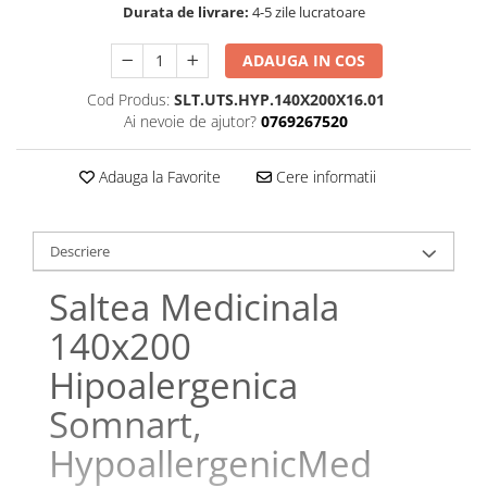
Durata de livrare:
4-5 zile lucratoare
Galbena
Bleu
ADAUGA IN COS
Gri
Cod Produs:
SLT.UTS.HYP.140X200X16.01
Mov
Ai nevoie de ajutor?
0769267520
Rosie
Roz
Adauga la Favorite
Cere informatii
Bej
Verde
Lila
Descriere
Imprimeu
Saltea Medicinala
Cu flori
140x200
Uni (1-2 culori)
Cu dungi
Hipoalergenica
Cu inimioare
Somnart,
Cu pisici
Cu Animal Print
HypoallergenicMed
Cu ursuleti