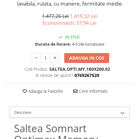
Bumbac satinat
lavabila, rulata, cu manere, fermitate medie
Bumbac policoton
1.477,26 Lei
1.419,32 Lei
Compatibile cu saltea
Economisesti:
57,94
Lei
90x200cm
100x200cm
IN STOC
120x200cm
Durata de livrare:
4-5 zile lucratoare
140x200cm
ADAUGA IN COS
160x200cm
180x200cm
Cod Produs:
SALTEA.OPTI.MY.180X200.02
Ai nevoie de ajutor?
0769267520
200x200cm
200x220cm
Adauga la Favorite
Cere informatii
Tipul cearceafului de pat
Cu elastic
Normal - fara elastic
Descriere
Culoarea
Saltea Somnart
Alba
Neagra