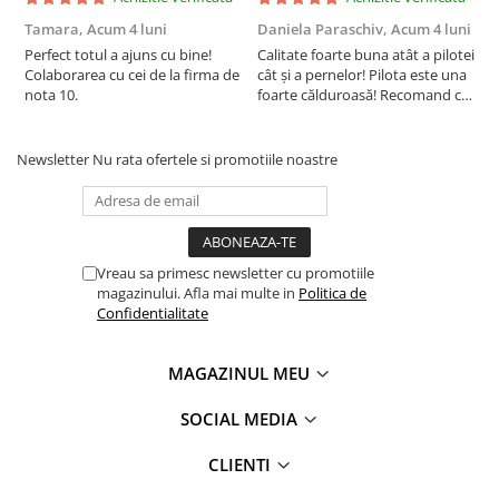
proprietățile.
Tamara,
Acum 4 luni
Daniela Paraschiv,
Acum 4 luni
D
Perfect totul a ajuns cu bine!
Calitate foarte buna atât a pilotei
C
Colaborarea cu cei de la firma de
cât și a pernelor! Pilota este una
c
nota 10.
foarte călduroasă! Recomand cu
f
drag!
d
Newsletter
Nu rata ofertele si promotiile noastre
Vreau sa primesc newsletter cu promotiile
magazinului. Afla mai multe in
Politica de
Confidentialitate
MAGAZINUL MEU
SOCIAL MEDIA
CLIENTI