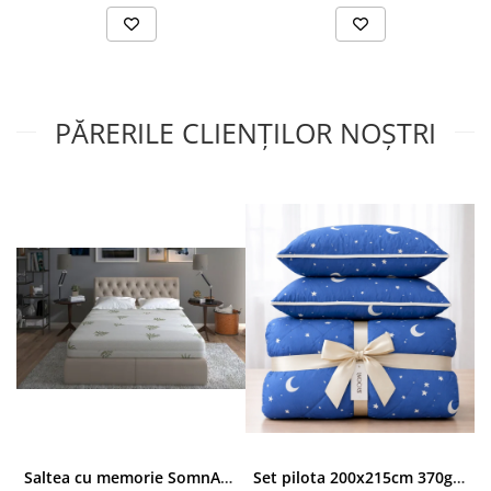
3D Air Mesh si tratament Bambus.
Compozitie miez:
spuma elastica din poliuretan - 2 cm;
PĂRERILE CLIENȚILOR NOȘTRI
spuma elastica High Resilience - 2 cm;
spuma elastica cu memorie - 3 cm;
arcuri de tip Pocket Spring impachetate individual - 18
cm.
Greutate recomandata:
pentru persoane pana la 110 Kg.
In cazul persoanelor a caror greutate depaseste 110 kg va
recomandam:
Salteaua XXL Memory Plus, pentru persoane
supraponderale
– pana la 140 Kg
Saltea cu memorie SomnART XXL Memory Plus 160x190, înălțime 25cm, pentru persoane supraponderale, husă Aloe Vera detașabilă, rulată, fermitate mare
Set pilota 200x215cm 370g cu 2 perne 50x70,albastru- PLT36