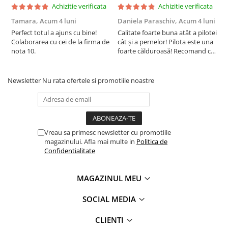
Achizitie verificata
Achizitie verificata
Recomandari de utilizare:
Tamara,
Acum 4 luni
Daniela Paraschiv,
Acum 4 luni
D
Aceasta saltea se livreaza rolata.
Perfect totul a ajuns cu bine!
Calitate foarte buna atât a pilotei
C
Colaborarea cu cei de la firma de
cât și a pernelor! Pilota este una
c
A se desface cu grija folia de protectie, fara a folosi
nota 10.
foarte călduroasă! Recomand cu
f
foarfece sau alte obiecte taioase.
drag!
d
Toate materialele noi emana miros. Saltelele noi au asa
Newsletter
Nu rata ofertele si promotiile noastre
numitul „miros de fabrica” pentru ca au stat sigilate in
pachete neaerisite.
Acest miros va disparea daca produsul este lasat la
aerisit cel putin 24 de ore inainte de utilizare.
Vreau sa primesc newsletter cu promotiile
magazinului. Afla mai multe in
Politica de
Lasati salteaua sa revina la forma initiala (timp de
Confidentialitate
asteptare minim 24 ore).
Produsele presate isi recapata forma si dimensiunea in
MAGAZINUL MEU
cateva zile dupa ce sunt desfacute din pachetul initial.
SOCIAL MEDIA
Evitati umezirea saltelei.
CLIENTI
Salteaua se curata numai cu aspiratorul.