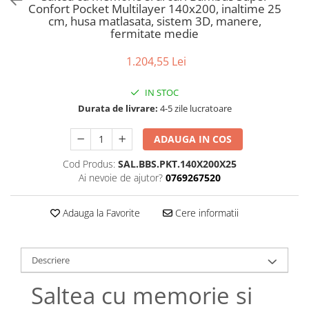
Bumbac satinat
Confort Pocket Multilayer 140x200, inaltime 25
cm, husa matlasata, sistem 3D, manere,
Bumbac policoton
fermitate medie
Compatibile cu saltea
1.204,55 Lei
90x200cm
100x200cm
IN STOC
120x200cm
Durata de livrare:
4-5 zile lucratoare
140x200cm
160x200cm
ADAUGA IN COS
180x200cm
Cod Produs:
SAL.BBS.PKT.140X200X25
200x200cm
Ai nevoie de ajutor?
0769267520
200x220cm
Tipul cearceafului de pat
Adauga la Favorite
Cere informatii
Cu elastic
Normal - fara elastic
Descriere
Culoarea
Alba
Saltea cu memorie si
Neagra