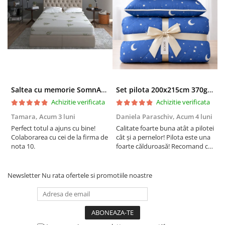
Înalțime totala: 16 cm (toleranța +/- 1 cm).
Compozitie husa:
Fete Tricot cu fibre naturala de bambus
Vata 100% poliester de 100 g/mp
Saltea cu memorie SomnART XXL Memory Plus 160x190, înălțime 25cm, pentru persoane supraponderale, husă Aloe Vera detașabilă, rulată, fermitate mare
Set pilota 200x215cm 370g cu 2 perne 50x70,albastru- PLT36
Insertie 100% polipropilena de 15 g/mp
Achizitie verificata
Achizitie verificata
Tamara,
Acum 3 luni
Daniela Paraschiv,
Acum 4 luni
D
Perfect totul a ajuns cu bine!
Compozitie miez:
Calitate foarte buna atât a pilotei
C
Colaborarea cu cei de la firma de
cât și a pernelor! Pilota este una
c
nota 10.
foarte călduroasă! Recomand cu
f
2 cm Spuma elastica memory, densitate/duritate 50/15
drag!
d
3
Kg/m
Newsletter
Nu rata ofertele si promotiile noastre
14 cm Spuma elastica din poliuretan de calitate
superioara
Inaltime totala miez: 16 cm (toleranta +/- 1 cm)