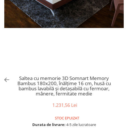
Bumbac satinat
Bumbac policoton
Compatibile cu saltea
90x200cm
100x200cm
120x200cm
140x200cm
160x200cm
180x200cm
200x200cm
Saltea cu memorie 3D Somnart Memory
200x220cm
Bambus 180x200, înălțime 16 cm, husă cu
Tipul cearceafului de pat
bambus lavabilă și detașabilă cu fermoar,
mânere, fermitate medie
Cu elastic
Normal - fara elastic
1.231,56 Lei
Culoarea
Alba
STOC EPUIZAT
Durata de livrare:
4-5 zile lucratoare
Neagra