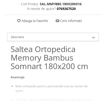
Cod Produs:
SAL.MMYBBS.180X200X16
Galbena
Ai nevoie de ajutor?
0769267520
Bleu
Gri
Adauga la Favorite
Cere informatii
Mov
Rosie
Roz
Descriere
Bej
Saltea Ortopedica
Verde
Lila
Memory Bambus
Imprimeu
Somnart 180x200 cm
Cu flori
Uni (1-2 culori)
Avantaje
Cu dungi
Cu inimioare
Miez ortopedic pentru persoanele care au dureri de
spate
Cu pisici
Cu Animal Print
Strat din spuma de memorie pentru un plus de confort
Cu ursuleti