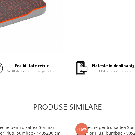
persoane pana la 110 Kg.
In cazul persoanelor a caror g
depaseste 110 kg va recoman
Salteaua XXL Memory Plus
pentru persoane suprapo
pana la 140 Kg
Recomandari de utilizare:
Posibilitate retur
Plateste in deplina si
Aceasta saltea se livreaza r
Ai 30 de zile sa te razgandesti
Online sau cash la cu
A se desface cu grija folia d
protectie, fara a folosi foa
alte obiecte taioase.
PRODUSE SIMILARE
Toate materialele noi ema
miros. Saltelele noi au asa
„miros de fabrica” pentru 
stat sigilate in pachete neae
ectie pentru saltea Somnart
Protectie pentru saltea So
-15%
or Plus, bumbac - 140x200 cm
Superior Plus, bumbac - 90x
Acest miros va disparea da