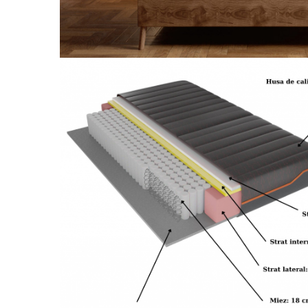
Galbena
Bleu
Gri
Mov
Rosie
Roz
Bej
Verde
Lila
Imprimeu
Cu flori
Uni (1-2 culori)
Cu dungi
Cu inimioare
Cu pisici
Cu Animal Print
Cu ursuleti