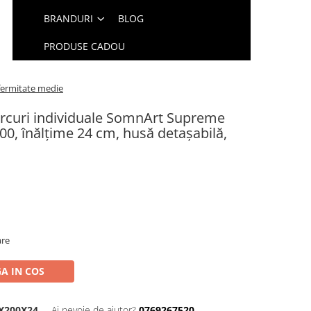
BRANDURI
BLOG
PRODUSE CADOU
 fermitate medie
arcuri individuale SomnArt Supreme
00, înălțime 24 cm, husă detașabilă,
are
A IN COS
X200X24
Ai nevoie de ajutor?
0769267520