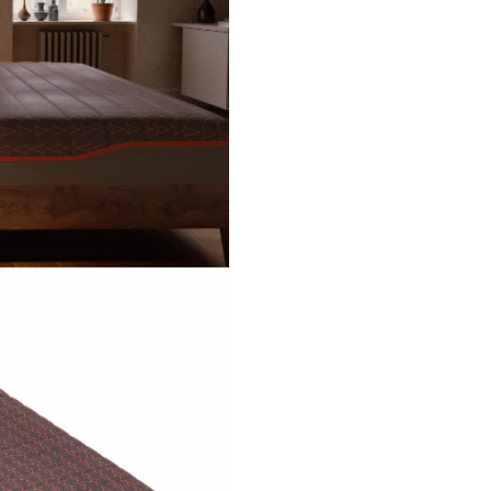
Materialul husei este realizat 
tricot de cea mai buna calitate
la atingere si este matlasat p
plus de confort si durabilitate.
Avantaje:
Suport anatomic optim dat
nucleului special si a celor 
straturi de suport
Husa de calitate si nucleul 
arcuri Spring Pocket favor
circulatia aerului
Husa detasabila si lavabila 
grade
Fermitate medie.
Greutate recomandata:
pen