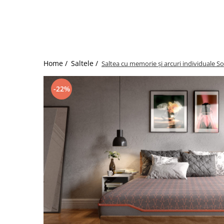
Bumbac satinat
Bumbac policoton
Compatibile cu saltea
90x200cm
100x200cm
Home /
Saltele /
Saltea cu memorie și arcuri individuale 
120x200cm
140x200cm
-22%
160x200cm
180x200cm
200x200cm
200x220cm
Tipul cearceafului de pat
Cu elastic
Normal - fara elastic
Culoarea
Alba
Neagra