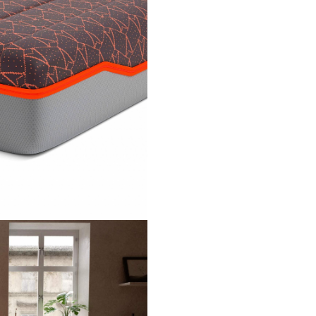
cm, ce dau flexibilitate salte
Un strat
Smart Foam
cu
proprietati similare calitati
latexului, maleabil dar si f
durabil, de 2 cm cu densita
Kg/mc si duritate medie-ta
Un strat
High Resilience F
cm grosime, densitate de 
Kg/mc si duritate mica (mo
Doua staturi de vata matla
ambele fete, fiecare de cat
pentru a asigura ventilati
saltelei
Inaltime totala saltea: 24 
Laterale sunt ranforsate, astfe
salteasua sa poata sa ofere su
la asezarea pe marginea aceste