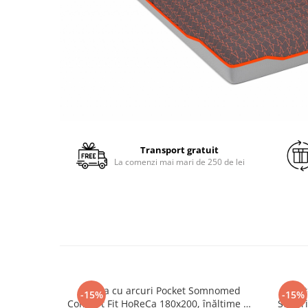
Transport gratuit
La comenzi mai mari de 250 de lei
Saltea cu arcuri Pocket Somnomed
Prot
-15%
-15%
Comfort Fit HoReCa 180x200, înălțime 30
Superi