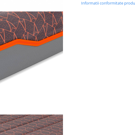
Informatii conformitate prod
Fie ca avem o viata fizica acti
lucram la birou in fata calculat
odihna este importanta, iar o 
de inalta calitate este indispe
pentru un somn linistit.
Salteaua Supreme Pocket
Multilayer
combina caracteris
unei saltele clasice bazata pe a
adica suplete si flexibilitate, cu
ortopedice si de confort date 
straturile multiple de sustiner
spuma de memory.
Este o saltea super-confortabil
fermitate medie.
Salteaua Supreme Pocket
Multilayer
este realizata din 
straturi suport:
Nucleu bazat pe arcuri ind
Spring Pocket cu inaltime 