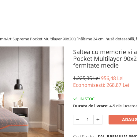
SomnArt Supreme Pocket Multilayer 90x200, înălțime 24 cm, husă detașabilă,
Saltea cu memorie și 
Pocket Multilayer 90x2
fermitate medie
1.225,35 Lei
956,48 Lei
Economisesti:
268,87
Lei
IN STOC
Durata de livrare:
4-5 zile lucrato
ADAUG
Cod Produs:
SAL.PREMIUM.090