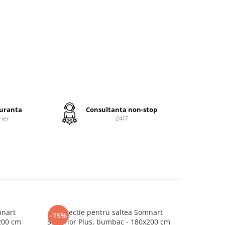
reutate
dam:
,
nderale
-
guranta
Consultanta non-stop
olata.
rier
24/7
e
rfece sau
na
 numitul
ca au
risite.
mnart
Protectie pentru saltea Somnart
Protec
-15%
-15%
200 cm
Superior Plus, bumbac - 180x200 cm
Superior
ca