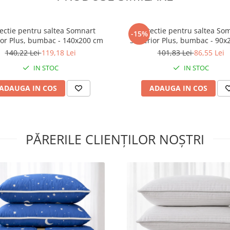
oricaror lichide care ar putea s
in interiorul saltelei.
ectie pentru saltea Somnart
Protectie pentru saltea So
-15%
Salteaua este protejata comple
or Plus, bumbac - 140x200 cm
Superior Plus, bumbac - 90x
pe ambele fete, cat si pe toate
140,22 Lei
119,18 Lei
101,83 Lei
86,55 Lei
lateralele.
IN STOC
IN STOC
Avantaje:
ADAUGA IN COS
ADAUGA IN COS
Husa impermeabila;
Husa detasabila si lavabila 
grade;
PĂRERILE CLIENȚILOR NOȘTRI
Panourile husei se detasea
complet unul de celalalt, p
spalate individual;
Salteaua isi pastreaza for
pentru o perioada indelun
timp;
Salteaua impermeabila est