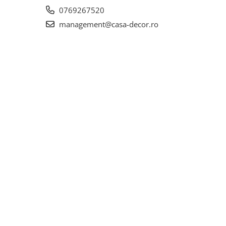
0769267520
ila:
15
management@casa-decor.ro
mediat
na
 numitul
ca au
risite.
ca
t cel
tilizare.
 la 60