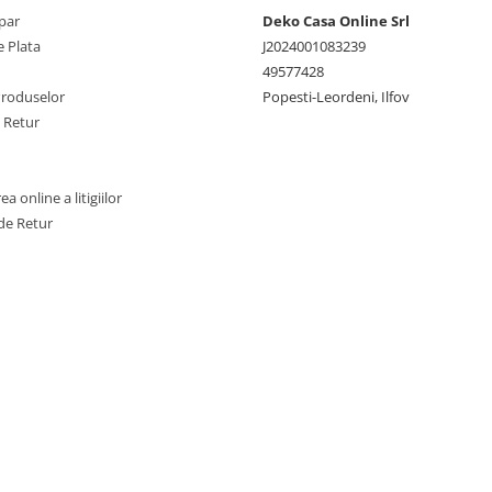
par
Deko Casa Online Srl
Inaltime saltea impermeab
 Plata
J2024001083239
cm
(toleranta +/- 1 cm)
49577428
Produselor
Popesti-Leordeni, Ilfov
Salteaua se livreaza rolata, se
e Retur
recomanda sa fie desfacuta i
dupa livrare.
Recomandari de utilizare:
a online a litigiilor
de Retur
Toate materialele noi ema
miros. Saltelele noi au asa
„miros de fabrica” pentru 
stat sigilate in pachete neae
Acest miros va disparea da
produsul este lasat la aerisi
putin 24 de ore inainte de u
Husa de saltea este lavabila
de grade.
Aerisiti periodic salteaua.