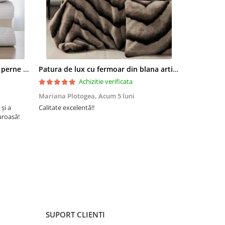
folosi pe
ata de
Set pilota 200x215cm 370g cu 2 perne 50x70,alb- PLT37
Patura de lux cu fermoar din blana artificala de nurca 200x230cm+2 fete de perna 50x50cm,maro cu negru-F054
Achizitie verificata
Mariana Plotogea,
Acum 5 luni
Loredana,
A
 și a
Calitate excelentă!!
Super încânta
100%
uroasă!
recomand din 
buun și niște
SUPORT CLIENTI
ime)