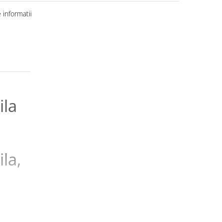
informatii
la
la,