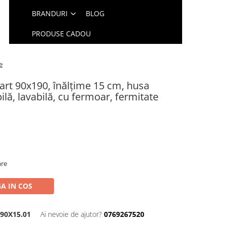
BRANDURI
BLOG
PRODUSE CADOU
e
art 90x190, înălțime 15 cm, husa
lă, lavabilă, cu fermoar, fermitate
are
A IN COS
090X15.01
Ai nevoie de ajutor?
0769267520