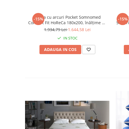
Saltea cu arcuri Pocket Somnomed
Prot
-15%
-15%
Comfort Fit HoReCa 180x200, înălțime 30
Superi
cm, spumă cu memorie, husa tratament
1.934,79 Lei
1.644,58 Lei
antifungic, fermitate mediu-tare
IN STOC
ADAUGA IN COS