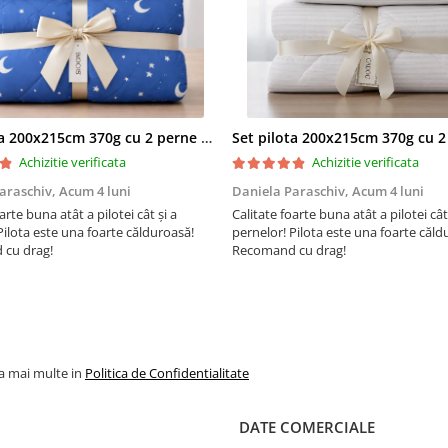
reversibila, adica se poate 
ambele parti pentru o dur
viata mai indelungata;
Fabricata in Romania;
Informatii tehnice saltea
Set pilota 200x215cm 370g cu 2 perne 50x70,albastru- PLT36
impermeabila:
Achizitie verificata
Achizitie verificata
Compozitie husa:
araschiv,
Acum 4 luni
Daniela Paraschiv,
Acum 4 luni
arte buna atât a pilotei cât și a
Calitate foarte buna atât a pilotei cât
fas impermeabil tesatura 
Pilota este una foarte călduroasă!
pernelor! Pilota este una foarte căld
poliester impermeabilizat.
cu drag!
Recomand cu drag!
Compozitie Miez:
spuma 100% poliuretan
la mai multe in
Politica de Confidentialitate
Dimensiuni:
DATE COMERCIALE
90 x 190
cm (latime x lung