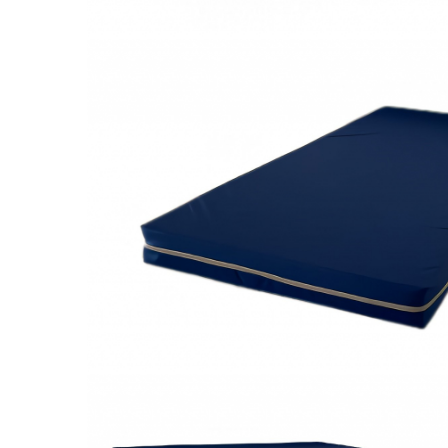
Galbena
Bleu
Gri
Mov
Rosie
Roz
Bej
Verde
Lila
Imprimeu
Cu flori
Uni (1-2 culori)
Cu dungi
Cu inimioare
Cu pisici
Cu Animal Print
Cu ursuleti