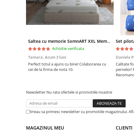
Saltea cu memorie SomnART XXL Memory Plus 160x190, înălțime 25cm, pentru persoane supraponderale, husă Aloe Vera detașabilă, rulată, fermitate mare
Achizitie verificata
Tamara,
Acum 3 luni
Daniela P
Perfect totul a ajuns cu bine! Colaborarea cu
Calitate fo
cei de la firma de nota 10.
pernelor! 
Recomand 
Newsletter
Nu rata ofertele si promotiile noastre
Vreau sa primesc newsletter cu promotiile magazinului. Af
MAGAZINUL MEU
CLIENTI