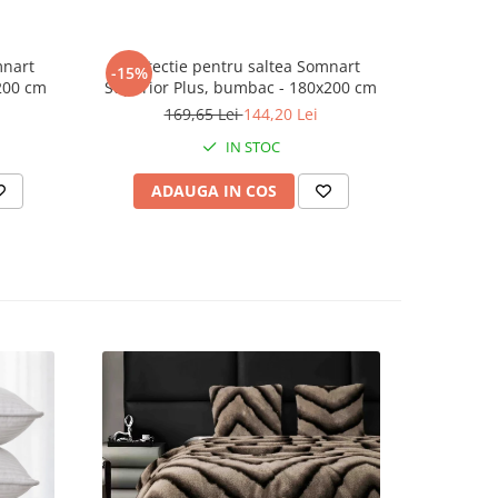
a intre
mnart
Protectie pentru saltea Somnart
Protec
-15%
-15%
t, atat
200 cm
Superior Plus, bumbac - 180x200 cm
Superior
169,65 Lei
144,20 Lei
1
IN STOC
ADAUGA IN COS
AD
la 60 de
za
utand fi
ma
gata de
e