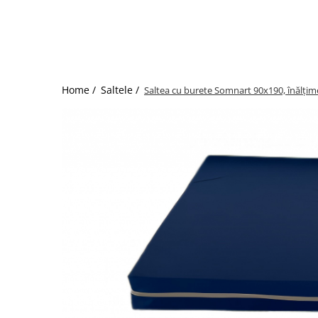
Bumbac satinat
Bumbac policoton
Compatibile cu saltea
90x200cm
100x200cm
Home /
Saltele /
Saltea cu burete Somnart 90x190, înălțime
120x200cm
140x200cm
160x200cm
180x200cm
200x200cm
200x220cm
Tipul cearceafului de pat
Cu elastic
Normal - fara elastic
Culoarea
Alba
Neagra