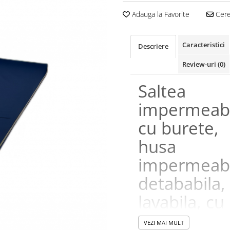
Adauga la Favorite
Cere 
Caracteristici
Descriere
Review-uri
(0)
Saltea
impermeabi
cu burete,
husa
impermeabi
detababila,
lavabila, cu
fermoar,
VEZI MAI MULT