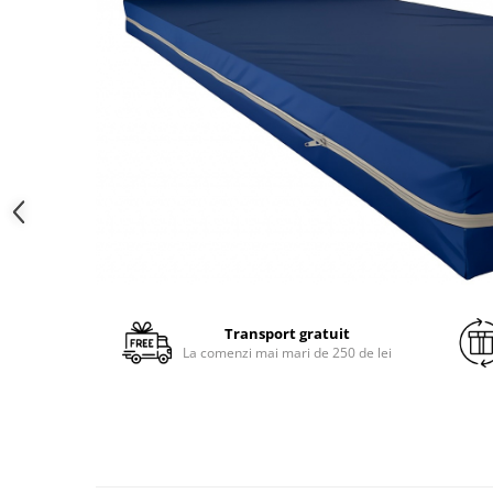
Brodate
Cu Motiv Traditional
Transport gratuit
La comenzi mai mari de 250 de lei