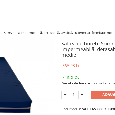
 15 cm, husa impermeabilă, detașabilă, lavabilă, cu fermoar, fermitate medi
Saltea cu burete Somn
impermeabilă, detașabi
medie
565,93 Lei
IN STOC
Durata de livrare:
4-5 zile lucrato
ADAUG
Cod Produs:
SAL.FAS.000.190X