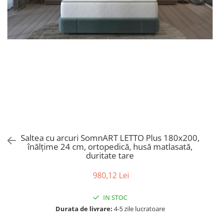
Bumbac satinat
Bumbac policoton
Compatibile cu saltea
90x200cm
100x200cm
120x200cm
140x200cm
160x200cm
180x200cm
200x200cm
200x220cm
Saltea cu arcuri SomnART LETTO Plus 180x200,
înălțime 24 cm, ortopedică, husă matlasată,
Tipul cearceafului de pat
duritate tare
Cu elastic
Normal - fara elastic
980,12 Lei
Culoarea
IN STOC
Alba
Durata de livrare:
4-5 zile lucratoare
Neagra