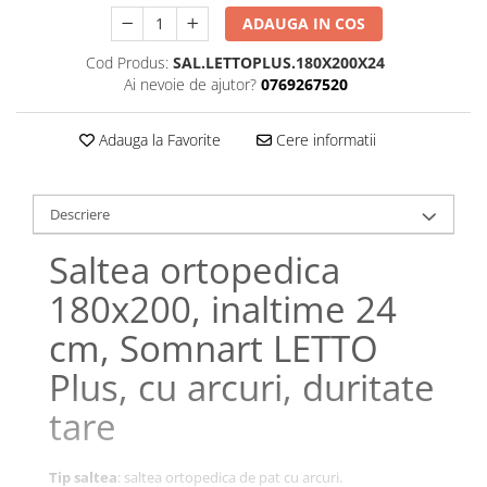
Galbena
ADAUGA IN COS
Bleu
Cod Produs:
SAL.LETTOPLUS.180X200X24
Gri
Ai nevoie de ajutor?
0769267520
Mov
Rosie
Adauga la Favorite
Cere informatii
Roz
Bej
Descriere
Verde
Lila
Saltea ortopedica
Imprimeu
180x200, inaltime 24
Cu flori
Uni (1-2 culori)
cm, Somnart LETTO
Cu dungi
Plus, cu arcuri, duritate
Cu inimioare
tare
Cu pisici
Cu Animal Print
Cu ursuleti
Tip saltea
: saltea ortopedica de pat cu arcuri.