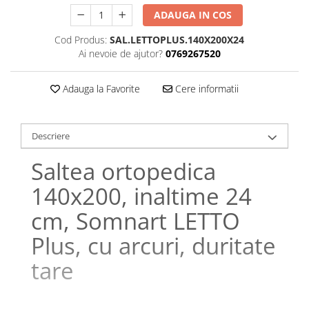
Galbena
ADAUGA IN COS
Bleu
Cod Produs:
SAL.LETTOPLUS.140X200X24
Gri
Ai nevoie de ajutor?
0769267520
Mov
Rosie
Adauga la Favorite
Cere informatii
Roz
Bej
Descriere
Verde
Lila
Saltea ortopedica
Imprimeu
140x200, inaltime 24
Cu flori
Uni (1-2 culori)
cm, Somnart LETTO
Cu dungi
Plus, cu arcuri, duritate
Cu inimioare
tare
Cu pisici
Cu Animal Print
Cu ursuleti