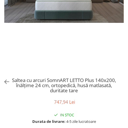
Bumbac satinat
Bumbac policoton
Compatibile cu saltea
90x200cm
100x200cm
120x200cm
140x200cm
160x200cm
180x200cm
200x200cm
200x220cm
Saltea cu arcuri SomnART LETTO Plus 140x200,
înălțime 24 cm, ortopedică, husă matlasată,
Tipul cearceafului de pat
duritate tare
Cu elastic
Normal - fara elastic
747,94 Lei
Culoarea
IN STOC
Alba
Durata de livrare:
4-5 zile lucratoare
Neagra