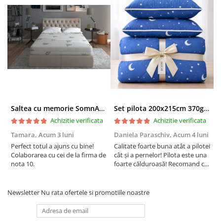
saltea este ideala pentru cadrele inalte de pat, astfel incat sa
beneficiezi de maximul de confort si la asezarea pe laterala
patului.
®
Somnart
– pentru odihna sanatoasa!
Produsele noastre se regasesc in casele a milioane de
romani. Stim ca increderea aratata de clientii nostri se
obtine doar prin calitate fara compromis. De aceea
Saltea cu memorie SomnART XXL Memory Plus 160x190, înălțime 25cm, pentru persoane supraponderale, husă Aloe Vera detașabilă, rulată, fermitate mare
Set pilota 200x215cm 370g cu 2 perne 50x70,albastru- PLT36
produsele noastre sunt realizate in conditii de calitate,
Achizitie verificata
Achizitie verificata
mediu, sanatate si securitate ocupationala, la cele mai
ridicate standarde europene.
Tamara,
Acum 3 luni
Daniela Paraschiv,
Acum 4 luni
D
Perfect totul a ajuns cu bine!
Calitate foarte buna atât a pilotei
C
Certificari: OEKO-TEX 100, ISO 9001, ISO 14001, OHSAS
Colaborarea cu cei de la firma de
cât și a pernelor! Pilota este una
c
18001
nota 10.
foarte călduroasă! Recomand cu
f
drag!
d
Newsletter
Nu rata ofertele si promotiile noastre
Recomandari de utilizare: