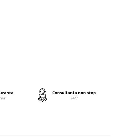
tura la
sunt
u
culoase
altelei
ra
100%
grade,
ta
guranta
Consultanta non-stop
ester
rier
24/7
a se
uneca,