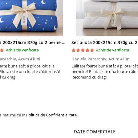
international pentru producti
textile responsabil – de la mat
prima la produsul finit pe raftu
magazinelor.
Set pilota 200x215cm 370g cu 2 perne 50x70,albastru- PLT36
Achizitie verificata
Achizitie verificata
araschiv,
Acum 4 luni
Daniela Paraschiv,
Acum 4 luni
arte buna atât a pilotei cât și a
Calitate foarte buna atât a pilotei cât
Pilota este una foarte călduroasă!
pernelor! Pilota este una foarte căld
cu drag!
Recomand cu drag!
la mai multe in
Politica de Confidentialitate
DATE COMERCIALE