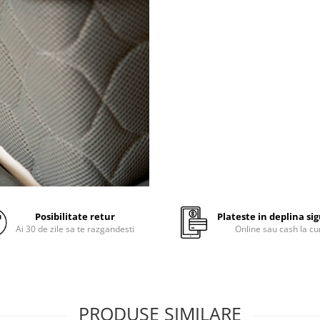
Lavabila la 95 °C
- tempera
care acarienii si bacteriile 
distruse
Materiale certificate pentr
absenta substantelor peri
Mareste durata de viata a s
Constructie:
tesatura este din microfib
periata, moale la tingere, 
poliester, lavabila la 95 de 
matlasata ultrasonic cu va
Posibilitate retur
Plateste in deplina si
termosudata din fibre poli
Ai 30 de zile sa te razgandesti
Online sau cash la cu
(150 g/mp)
cu elastic la colturi pentru 
prinde pe sub saltea, nu al
ramanand bine fixata
PRODUSE SIMILARE