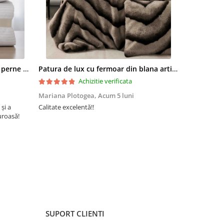
a de
eria
rile
Set pilota 200x215cm 370g cu 2 perne 50x70,alb- PLT37
Patura de lux cu fermoar din blana artificala de nurca 200x230cm+2 fete de perna 50x50cm,maro cu negru-F054
Achizitie verificata
Mariana Plotogea,
Acum 5 luni
Loredana,
A
 și a
Calitate excelentă!!
Super încânta
uroasă!
recomand din 
buun și niște
SUPORT CLIENTI