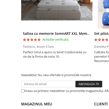
Saltea cu memorie SomnART XXL Memory Plus 160x190, înălțime 25cm, pentru persoane supraponderale, husă Aloe Vera detașabilă, rulată, fermitate mare
Achizitie verificata
Tamara,
Acum 3 luni
Daniela P
Perfect totul a ajuns cu bine! Colaborarea cu
Calitate fo
cei de la firma de nota 10.
pernelor! 
Recomand 
Newsletter
Nu rata ofertele si promotiile noastre
Vreau sa primesc newsletter cu promotiile magazinului. Af
MAGAZINUL MEU
CLIENTI