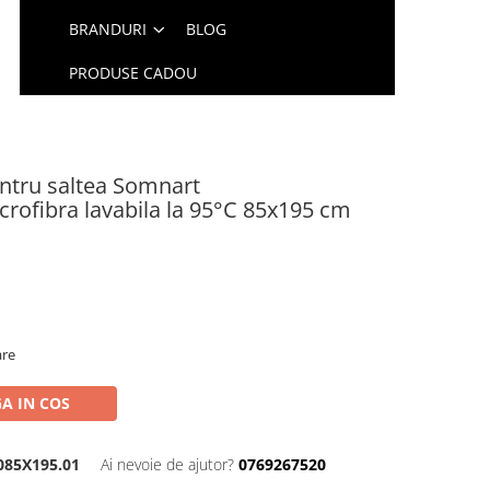
BRANDURI
BLOG
PRODUSE CADOU
entru saltea Somnart
rofibra lavabila la 95°C 85x195 cm
are
A IN COS
085X195.01
Ai nevoie de ajutor?
0769267520