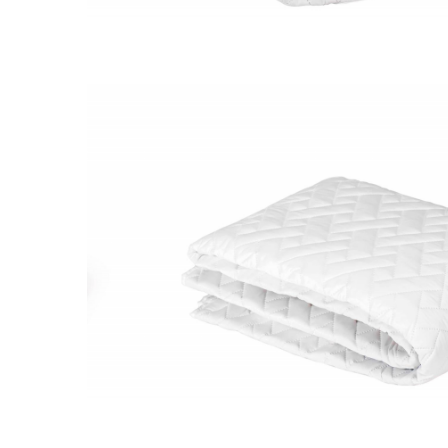
Galbena
Bleu
Gri
Mov
Rosie
Roz
Bej
Verde
Lila
Imprimeu
Cu flori
Uni (1-2 culori)
Cu dungi
Cu inimioare
Cu pisici
Cu Animal Print
Cu ursuleti