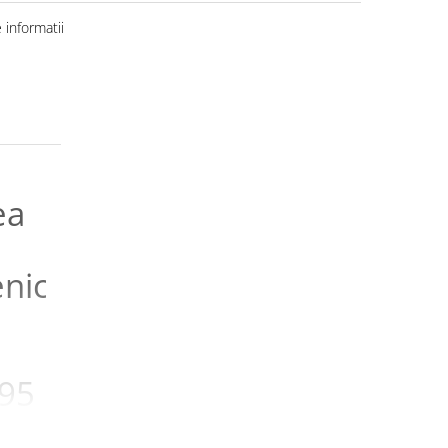
informatii
ea
enicMed,
195