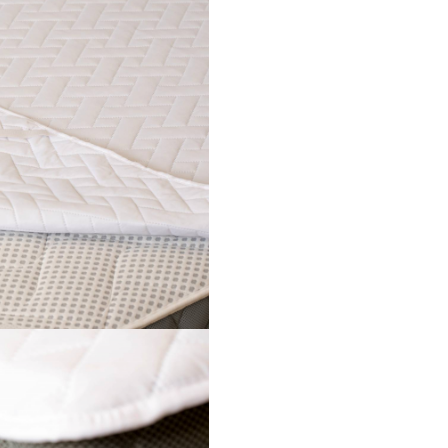
- pentru uz casnic / acasa
- matlasata fara ata (ultrasoni
toata suprafata;
- produs fabricat din materii 
certificate pentru absenta
substantelor periculoase con
standardului OEKO-TEX 100;
°
- lavabila la 95
C, cu contracti
dupa spalari repetate
Beneficii:
Protectia pentru saltea
So
™
HypoallergenicMed
est
accesoriu esential care ma
durata de utilizare a saltele
aducand in acelasi timp un
confort
Salteaua va ramane curata 
ventilata, intrucat protecti
permite circulatia aerului