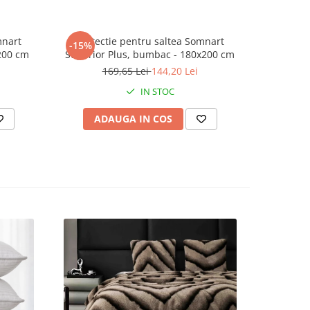
 pat si
mnart
Protectie pentru saltea Somnart
Protec
-15%
-15%
ta, se
200 cm
Superior Plus, bumbac - 180x200 cm
Superior
 95 de
169,65 Lei
144,20 Lei
1
inime
IN STOC
ADAUGA IN COS
AD
rd 100,
or
gurantei
ateriale
e testare
t de
onim