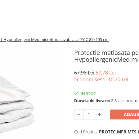
rt HypoallergenicMed microfibra lavabila la 95°C 85x195 cm
Protectie matlasata p
HypoallergenicMed mic
67,98 Lei
57,78 Lei
Economisesti:
10,20
Lei
IN STOC
Durata de livrare:
2-3 zile lucrato
ADAUG
Cod Produs:
PROTEC.MFB.MTS.