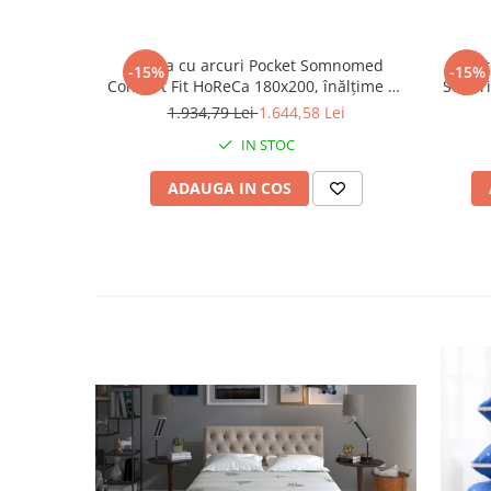
Saltea cu arcuri Pocket Somnomed
Prot
-15%
-15%
Comfort Fit HoReCa 180x200, înălțime 30
Superi
cm, spumă cu memorie, husa tratament
1.934,79 Lei
1.644,58 Lei
antifungic, fermitate mediu-tare
IN STOC
ADAUGA IN COS