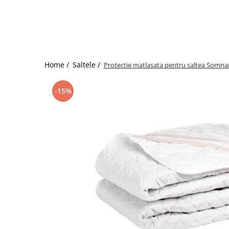
Bumbac satinat
Bumbac policoton
Compatibile cu saltea
90x200cm
100x200cm
Home /
Saltele /
Protectie matlasata pentru saltea Somna
120x200cm
140x200cm
-15%
160x200cm
180x200cm
200x200cm
200x220cm
Tipul cearceafului de pat
Cu elastic
Normal - fara elastic
Culoarea
Alba
Neagra