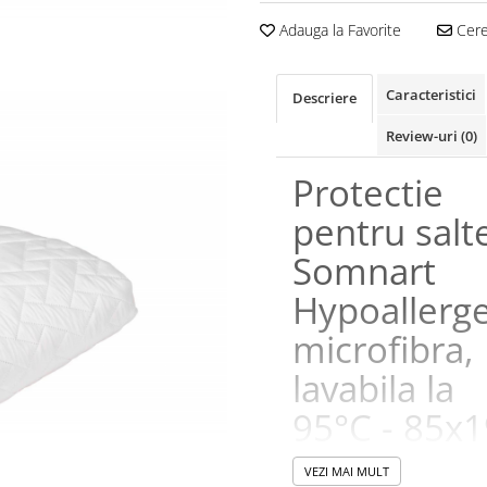
Adauga la Favorite
Cere 
Caracteristici
Descriere
Review-uri
(0)
Protectie
pentru salt
Somnart
Hypoallerg
microfibra,
lavabila la
95°C - 85x
cm
VEZI MAI MULT