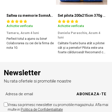
cateva zile dupa ce sunt desfacute din pachetul initial;
Husa de saltea este lavabila la 40 de grade;
Saltea cu memorie SomnART XXL Memory Plus 160x190, înălțime 25cm, pentru persoane supraponderale, husă Aloe Vera detașabilă, rulată, fermitate mare
Set pilota 200x215cm 370g cu 2 perne 50x70,albastru- PLT36
Evitati umezirea husei;
Achizitie verificata
Achizitie verificata
Ac
Aerisiti periodic husa.
Tamara,
Acum 4 luni
Daniela Paraschiv,
Acum 4
D
luni
lu
Perfect totul a ajuns cu bine!
Colaborarea cu cei de la firma de
Calitate foarte buna atât a pilotei
Ca
nota 10.
cât și a pernelor! Pilota este una
câ
foarte călduroasă! Recomand cu
f
Certificare Oeko-tex Standard 100
, pentru absenta substantelor
drag!
dr
®
periculoase Eticheta Oeko-Tex
indica utilizatorilor finali interesati
beneficiile suplimentare ale sigurantei testate pentru
imbracamintea prietenoasa cu pielea si alte materiale textile. In
Newsletter
acest fel, eticheta de testare ofera un instrument important de luare
a deciziilor atunci cand achizitionati produse textile.
Increderea in textile – un sinonim international pentru productia de
Nu rata ofertele si promotiile noastre
textile responsabil – de la materia prima la produsul finit pe rafturile
magazinelor.
Vreau sa primesc newsletter cu promotiile magazinului. Afla mai
Caracteristici:
multe in
Politica de Confidentialitate