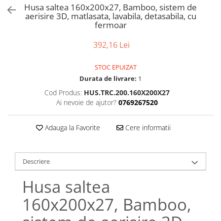
Bumbac satinat
Husa saltea 160x200x27, Bamboo, sistem de
aerisire 3D, matlasata, lavabila, detasabila, cu
Bumbac policoton
fermoar
Compatibile cu saltea
392,16 Lei
90x200cm
100x200cm
STOC EPUIZAT
120x200cm
Durata de livrare:
1
140x200cm
Cod Produs:
HUS.TRC.200.160X200X27
160x200cm
Ai nevoie de ajutor?
0769267520
180x200cm
200x200cm
Adauga la Favorite
Cere informatii
200x220cm
Tipul cearceafului de pat
Descriere
Cu elastic
Normal - fara elastic
Husa saltea
Culoarea
160x200x27, Bamboo,
Alba
Neagra