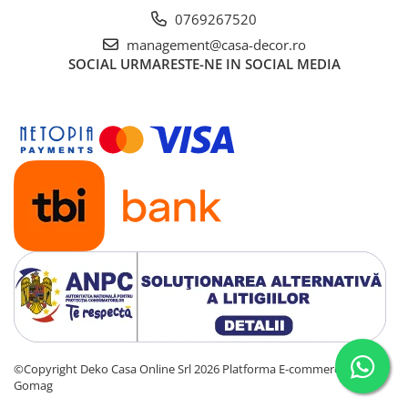
utilizatorilor finali interesati beneficiile suplimentare ale
0769267520
sigurantei testate pentru imbracamintea prietenoasa cu
management@casa-decor.ro
pielea si alte materiale textile. In acest fel, eticheta de testare
SOCIAL
URMARESTE-NE IN SOCIAL MEDIA
ofera un instrument important de luare a deciziilor atunci
cand achizitionati produse textile.
Increderea in textile – un sinonim international pentru
productia de textile responsabil – de la materia prima la
produsul finit pe rafturile magazinelor.
Caracteristici:
Certificari: ISO 14001, ISO 9001, OEKO-TEX 100, OHSAS
18001;
Duritate (fermitate): medie;
Grosime husa:
11 mm pentru fiecare panou
©Copyright Deko Casa Online Srl 2026
Platforma E-commerce by
Gomag