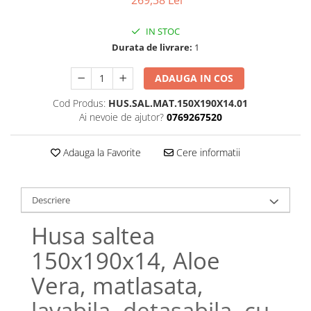
269,38 Lei
Bumbac satinat
Bumbac policoton
IN STOC
Compatibile cu saltea
Durata de livrare:
1
90x200cm
ADAUGA IN COS
100x200cm
120x200cm
Cod Produs:
HUS.SAL.MAT.150X190X14.01
140x200cm
Ai nevoie de ajutor?
0769267520
160x200cm
Adauga la Favorite
Cere informatii
180x200cm
200x200cm
200x220cm
Descriere
Tipul cearceafului de pat
Husa saltea
Cu elastic
Normal - fara elastic
150x190x14, Aloe
Culoarea
Vera, matlasata,
Alba
lavabila, detasabila, cu
Neagra