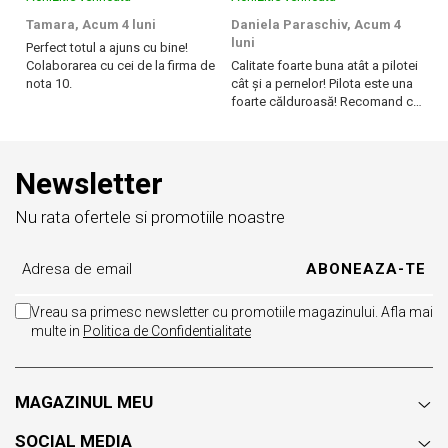
Tamara,
Acum 4 luni
Daniela Paraschiv,
Acum 4
D
Husa de saltea este lavabila la 40 de grade;
luni
lu
Perfect totul a ajuns cu bine!
Colaborarea cu cei de la firma de
Calitate foarte buna atât a pilotei
Ca
Evitati umezirea husei;
nota 10.
cât și a pernelor! Pilota este una
câ
foarte călduroasă! Recomand cu
f
Aerisiti periodic husa.
drag!
dr
Newsletter
Certificare Oeko-tex Standard 100
, pentru absenta substantelor
Nu rata ofertele si promotiile noastre
®
periculoase Eticheta Oeko-Tex
indica utilizatorilor finali interesati
beneficiile suplimentare ale sigurantei testate pentru
imbracamintea prietenoasa cu pielea si alte materiale textile. In
acest fel, eticheta de testare ofera un instrument important de luare
a deciziilor atunci cand achizitionati produse textile.
Vreau sa primesc newsletter cu promotiile magazinului. Afla mai
Increderea in textile – un sinonim international pentru productia de
multe in
Politica de Confidentialitate
textile responsabil – de la materia prima la produsul finit pe rafturile
magazinelor.
MAGAZINUL MEU
Caracteristici:
SOCIAL MEDIA