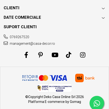
Certificari: ISO 14001, ISO 9001, OEKO-TEX 100, OHSAS
CLIENTI
18001;
DATE COMERCIALE
Duritate (fermitate): medie;
SUPORT CLIENTI
Grosime husa:
0769267520
10 mm pentru fiecare panou
management@casa-decor.ro
Numar straturi: 3;
Fabricat in Romania;
Reversibila.
©Copyright Deko Casa Online Srl 2026
Platforma E-commerce by Gomag
®
Somnart
: Pentru odihna sanatoasa!