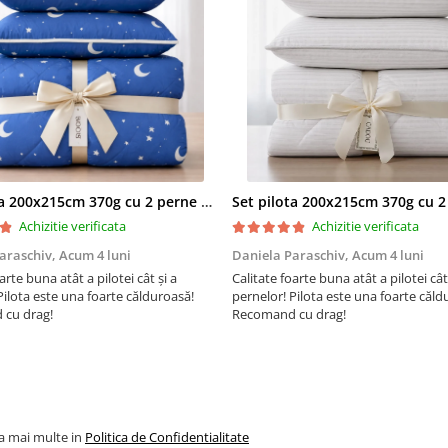
Husa saltelei este realizata di
material tricot de calitate, usor
moale si placut la atingere, fii
matlasat pentru un plus de co
Cele doua fete ale husei se de
cu fermoar, pentru a putea fi 
separat, mai usor.
Set pilota 200x215cm 370g cu 2 perne 50x70,albastru- PLT36
Informatii tehnice - compoz
Achizitie verificata
Achizitie verificata
husa saltea pat 140x190:
araschiv,
Acum 4 luni
Daniela Paraschiv,
Acum 4 luni
Fete Tricot Aloe Vera 100%
arte buna atât a pilotei cât și a
Calitate foarte buna atât a pilotei cât
poliester;
Pilota este una foarte călduroasă!
pernelor! Pilota este una foarte căld
cu drag!
Recomand cu drag!
Vatelina 100% poliester de
g/mp;
Insertie TNT 100% poliprop
pe dosul panourilor - pent
aplicare lejera pe miezul sal
la mai multe in
Politica de Confidentialitate