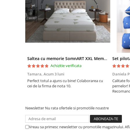
Saltea cu memorie SomnART XXL Memory Plus 160x190, înălțime 25cm, pentru persoane supraponderale, husă Aloe Vera detașabilă, rulată, fermitate mare
Achizitie verificata
Tamara,
Acum 3 luni
Daniela P
Perfect totul a ajuns cu bine! Colaborarea cu
Calitate fo
cei de la firma de nota 10.
pernelor! 
Recomand 
Newsletter
Nu rata ofertele si promotiile noastre
Vreau sa primesc newsletter cu promotiile magazinului. Af