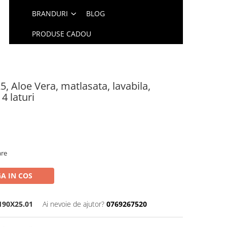
BRANDURI
BLOG
PRODUSE CADOU
, Aloe Vera, matlasata, lavabila,
4 laturi
are
A IN COS
190X25.01
Ai nevoie de ajutor?
0769267520