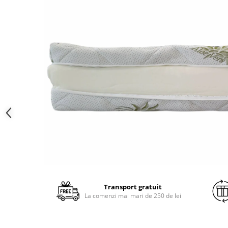
Brodate
Cu Motiv Traditional
Transport gratuit
La comenzi mai mari de 250 de lei