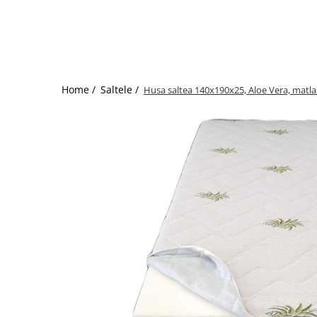
Bumbac satinat
Bumbac policoton
Compatibile cu saltea
90x200cm
100x200cm
Home /
Saltele /
Husa saltea 140x190x25, Aloe Vera, matlasa
120x200cm
140x200cm
160x200cm
180x200cm
200x200cm
200x220cm
Tipul cearceafului de pat
Cu elastic
Normal - fara elastic
Culoarea
Alba
Neagra