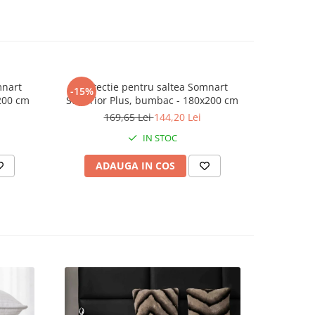
ste
mnart
Protectie pentru saltea Somnart
Protec
-15%
-15%
200 cm
Superior Plus, bumbac - 180x200 cm
Superior
elei
169,65 Lei
144,20 Lei
1
ste
IN STOC
ADAUGA IN COS
AD