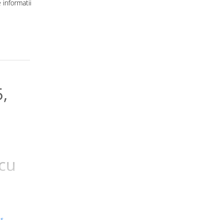
informatii
,
 cu
us