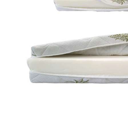
Galbena
Bleu
Gri
Mov
Rosie
Roz
Bej
Verde
Lila
Imprimeu
Cu flori
Uni (1-2 culori)
Cu dungi
Cu inimioare
Cu pisici
Cu Animal Print
Cu ursuleti