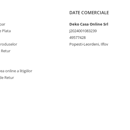
DATE COMERCIALE
Va rugam sa masurati cu atent
salteaua pentru a va asigura ca
par
Deko Casa Online Srl
comandat dimensiunea corect
 Plata
J2024001083239
Husei.
49577428
Produselor
Popesti-Leordeni, Ilfov
e Retur
Recomandari de utilizare:
Toate materialele noi ema
a online a litigiilor
miros. Husele noi au asa n
de Retur
„miros de fabrica” pentru 
stat sigilate in pachete neae
Acest miros va disparea da
produsul este lasat la aerisi
putin 24 de ore inainte de u
Lasati husa sa revina la fo
initiala (timp de asteptare
ore);