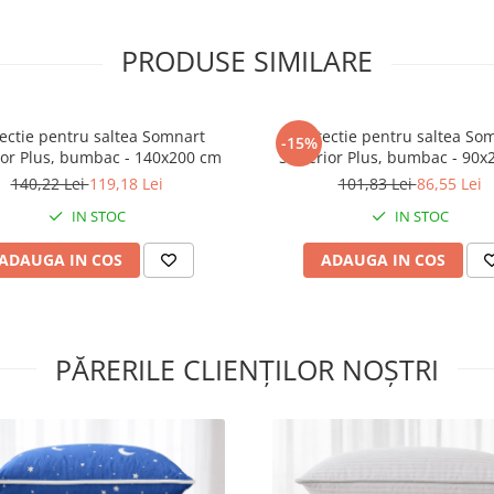
PRODUSE SIMILARE
Husa saltea
140x190 cu
fermoar mare
ectie pentru saltea Somnart
Protectie pentru saltea So
-15%
durata de
or Plus, bumbac - 140x200 cm
Superior Plus, bumbac - 90x
utilizare a salt
140,22 Lei
119,18 Lei
101,83 Lei
86,55 Lei
si imbunatate
IN STOC
IN STOC
considerabil
ADAUGA IN COS
ADAUGA IN COS
confortul
acesteia.
PĂRERILE CLIENȚILOR NOȘTRI
Pentru saltele cu inaltimea de
aproximativ 25 cm,
Beneficii: