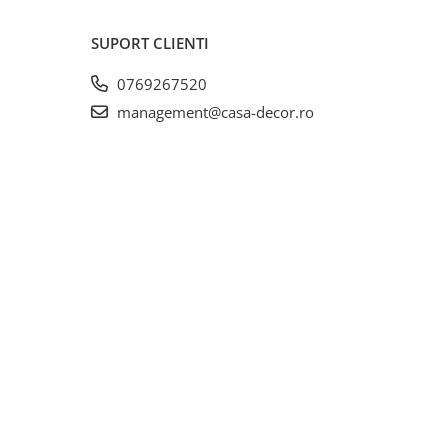
SUPORT CLIENTI
ie
 ati
0769267520
a a
management@casa-decor.ro
na
umitul
ca au
risite.
ca
t cel
tilizare;
rma
 minim 4