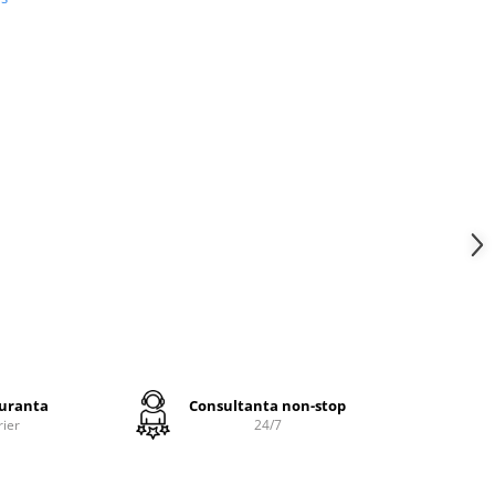
e husei
fermoar,
eparat,
confort
 mare de
alare;
guranta
Consultanta non-stop
rier
24/7
 ca nu