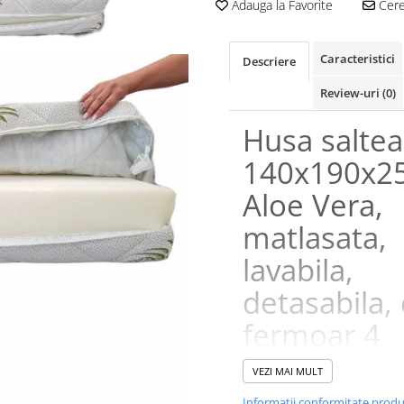
Adauga la Favorite
Cere 
Caracteristici
Descriere
Review-uri
(0)
Husa saltea
140x190x25
Aloe Vera,
matlasata,
lavabila,
detasabila,
fermoar 4
laturi
VEZI MAI MULT
Informatii conformitate prod