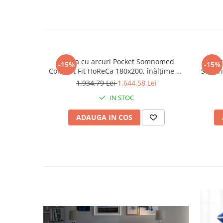
Saltea cu arcuri Pocket Somnomed
Prot
-15%
-15%
Comfort Fit HoReCa 180x200, înălțime 30
Superi
cm, spumă cu memorie, husa tratament
1.934,79 Lei
1.644,58 Lei
antifungic, fermitate mediu-tare
IN STOC
ADAUGA IN COS