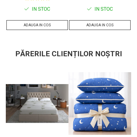
lavabila la 60 de grade
IN STOC
IN STOC
material umplutura:
Poliester 100% tip bilute marca
®
Superball
ADAUGA IN COS
ADAUGA IN COS
material fete: tesatura 48% bumbac + 52% poliester
produs fabricat in Romania
PĂRERILE CLIENȚILOR NOȘTRI
Set format din:
1 pilota 180 x 200
2 perne 50x70
Recomandari de utilizare
Se recomanda aerisirea pilotei timp de cateva ore dupa ce a
fost scoasa din ambalaj