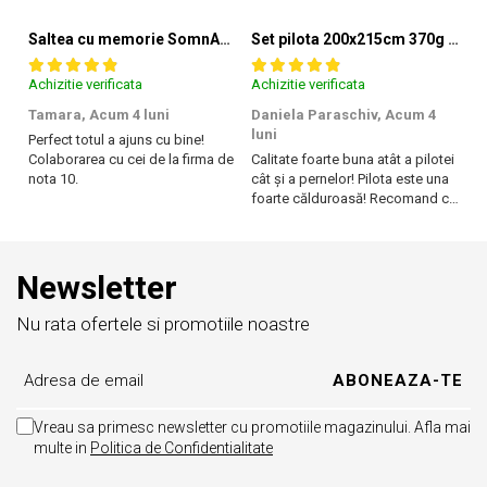
Pentru a pastra produsul curat urmeaza instructiunile de
spalare
Saltea cu memorie SomnART XXL Memory Plus 160x190, înălțime 25cm, pentru persoane supraponderale, husă Aloe Vera detașabilă, rulată, fermitate mare
Set pilota 200x215cm 370g cu 2 perne 50x70,albastru- PLT36
Recomandam expunerea saptamanala a produselor
Achizitie verificata
Achizitie verificata
Ac
Somnart la aer curat
Tamara,
Acum 4 luni
Daniela Paraschiv,
Acum 4
D
luni
lu
Perfect totul a ajuns cu bine!
Aspiratorul nu se foloseste pentru a curata pilotele, exista
Colaborarea cu cei de la firma de
Calitate foarte buna atât a pilotei
Ca
riscul ca acestea sa se deterioreze
nota 10.
cât și a pernelor! Pilota este una
câ
foarte călduroasă! Recomand cu
f
Nu recomandam folosirea sau depozitarea produselor
drag!
dr
Somnart in spatii umede
Newsletter
Certificare Oeko-tex Standard 100, pentru absenta
substantelor periculoase
Nu rata ofertele si promotiile noastre
®
Eticheta Oeko-Tex
indica utilizatorilor finali interesati beneficiile
suplimentare ale sigurantei testate pentru imbracamintea
prietenoasa cu pielea si alte materiale textile. In acest fel, eticheta de
testare ofera un instrument important de luare a deciziilor atunci
cand achizitionati produse textile.
Vreau sa primesc newsletter cu promotiile magazinului. Afla mai
Increderea in textile – un sinonim international pentru productia de
multe in
Politica de Confidentialitate
textile responsabil – de la materia prima la produsul finit pe rafturile
magazinelor.