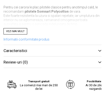
Pentru cei carora le plac pilotele clasice pentru anotimpul cald, le
recomandam
pilotele Somnart Polycotton
de vara.
Este foarte rezistenta la uzura si spalari repetate, iar umplutura din
interior nu se aglomereaza, ramanand omogena pe toata
suprafata si pentru o perioada indelungata de timp.
VEZI MAI MULT
Avantaje:
Informatii conformitate produs
umplutura adecvata sezonului calduros
Caracteristici
bine aerisita, nu va veti incinge in ea, datorita nucleului din
fibre cu gol interior
Review-uri
(0)
durabilitate excelenta in timp chiar si dupa folosire zilnica si
un mare numar de spalari
lavabilitate la 40 C
Transport gratuit
Posibilitate re
La comenzi mai mari de 250
Ai 30 de zile s
de lei
razgandest
imbina perfect avantajele bumbacului si ale poliesterului
pentru a oferi un maxim de confort