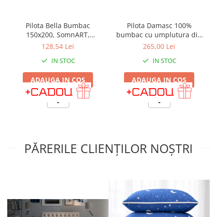
Pilota Bella Bumbac
Pilota Damasc 100%
150x200, SomnART,
bumbac cu umplutura din
matlasata, umplutura
lana, extra groasa, 4.5 kg,
128,54 Lei
265,00 Lei
groasa 400 gr/mp, pentru
200 x 215 cm
IN STOC
IN STOC
iarna
ADAUGA IN COS
ADAUGA IN COS
PĂRERILE CLIENȚILOR NOȘTRI