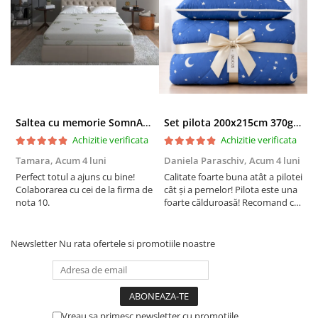
Saltea cu memorie SomnART XXL Memory Plus 160x190, înălțime 25cm, pentru persoane supraponderale, husă Aloe Vera detașabilă, rulată, fermitate mare
Set pilota 200x215cm 370g cu 2 perne 50x70,albastru- PLT36
Achizitie verificata
Achizitie verificata
Tamara,
Acum 4 luni
Daniela Paraschiv,
Acum 4 luni
D
Perfect totul a ajuns cu bine!
Calitate foarte buna atât a pilotei
C
Colaborarea cu cei de la firma de
cât și a pernelor! Pilota este una
c
nota 10.
foarte călduroasă! Recomand cu
f
drag!
d
Newsletter
Nu rata ofertele si promotiile noastre
Vreau sa primesc newsletter cu promotiile