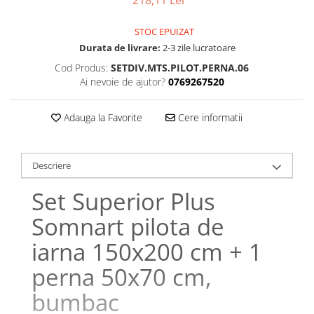
Bumbac satinat
Bumbac policoton
STOC EPUIZAT
Compatibile cu saltea
Durata de livrare:
2-3 zile lucratoare
90x200cm
Cod Produs:
SETDIV.MTS.PILOT.PERNA.06
Ai nevoie de ajutor?
0769267520
100x200cm
120x200cm
Adauga la Favorite
Cere informatii
140x200cm
160x200cm
180x200cm
Descriere
200x200cm
200x220cm
Set Superior Plus
Tipul cearceafului de pat
Somnart pilota de
Cu elastic
iarna 150x200 cm + 1
Normal - fara elastic
Culoarea
perna 50x70 cm,
Alba
bumbac
Neagra