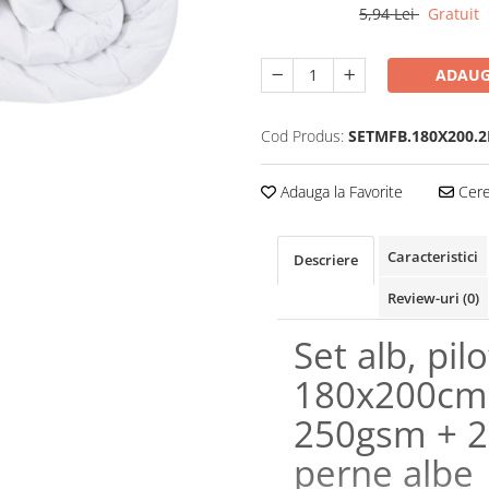
5,94 Lei
Gratuit
ADAUG
Cod Produs:
SETMFB.180X200.2
Adauga la Favorite
Cere 
Caracteristici
Descriere
Review-uri
(0)
Set alb, pil
180x200cm
250gsm + 2
perne albe