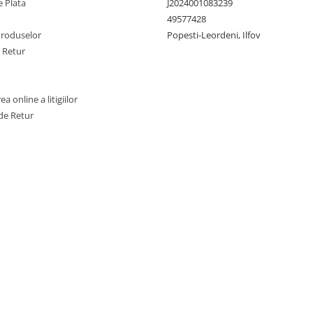
 Plata
J2024001083239
echilibrată face setul id
49577428
pentru toate anotimpur
Produselor
Popesti-Leordeni, Ilfov
oferind confort atât în
rece, cât și în cel cald.
e Retur
a online a litigiilor
de Retur
Acest set de pilota și perne es
doar practic și confortabil, dar 
adaugă o notă de eleganță în
dormitorul dumneavoastră. E
alegere versatilă potrivită pen
bucura de un somn odihnitor 
aspect plăcut în spațiul
dumneavoastră personal.
Somnart: Pentru odihna
sanatoasa!
Produsele noastre se regas