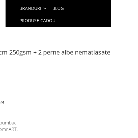
BRANDURI
BLOG
PRODUSE CADOU
00cm 250gsm + 2 perne albe nematlasate
are
i bumbac
SomnART,