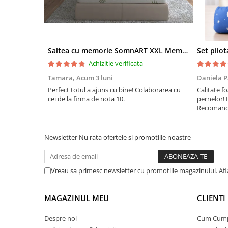
Saltea cu memorie SomnART XXL Memory Plus 160x190, înălțime 25cm, pentru persoane supraponderale, husă Aloe Vera detașabilă, rulată, fermitate mare
Achizitie verificata
Tamara,
Acum 3 luni
Daniela P
Perfect totul a ajuns cu bine! Colaborarea cu
Calitate fo
cei de la firma de nota 10.
pernelor! 
Recomand 
Newsletter
Nu rata ofertele si promotiile noastre
Vreau sa primesc newsletter cu promotiile magazinului. Af
MAGAZINUL MEU
CLIENTI
Despre noi
Cum Cum