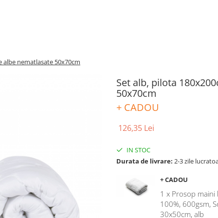
ne albe nematlasate 50x70cm
Set alb, pilota 180x2
50x70cm
+ CADOU
126,35 Lei
IN STOC
Durata de livrare:
2-3 zile lucrato
+ CADOU
1 x Prosop main
100%, 600gsm, 
30x50cm, alb