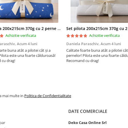
nivel plăcut de căldură,
pentru a asigura un s
odihnitor în nopțile reci
Eleganță Simplă:
Culo
Set pilota 200x215cm 370g cu 2 perne 50x70,albastru- PLT36
albă și designul matlasa
adaugă un element de
Achizitie verificata
Achizitie verificata
eleganță și simplitate în
araschiv,
Acum 4 luni
Daniela Paraschiv,
Acum 4 luni
decorul camerei
arte buna atât a pilotei cât și a
Calitate foarte buna atât a pilotei cât
dumneavoastră.
Pilota este una foarte călduroasă!
pernelor! Pilota este una foarte căld
cu drag!
Recomand cu drag!
Material Ușor de Într
Microfibra este cunosc
pentru ușurința în într
și rezistența la decolora
menținând aspectul pr
în timp.
la mai multe in
Politica de Confidentialitate
Versatilitate:
DATE COMERCIALE
Potrivit pentru Toate
par
Deko Casa Online Srl
Anotimpurile:
Umplut