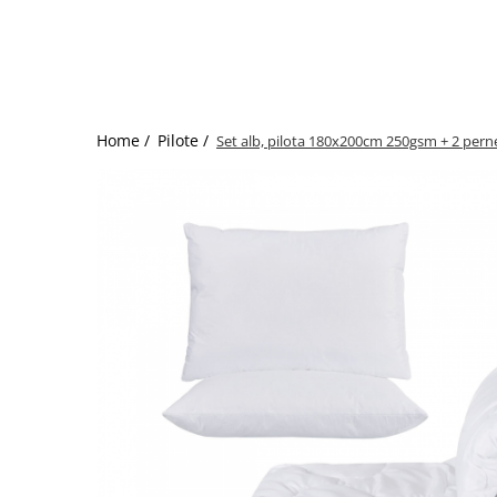
Bumbac satinat
Bumbac policoton
Compatibile cu saltea
90x200cm
100x200cm
Home /
Pilote /
Set alb, pilota 180x200cm 250gsm + 2 per
120x200cm
140x200cm
160x200cm
180x200cm
200x200cm
200x220cm
Tipul cearceafului de pat
Cu elastic
Normal - fara elastic
Culoarea
Alba
Neagra