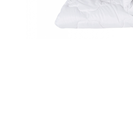
Galbena
Bleu
Gri
Mov
Rosie
Roz
Bej
Verde
Lila
Imprimeu
Cu flori
Uni (1-2 culori)
Cu dungi
Cu inimioare
Cu pisici
Cu Animal Print
Cu ursuleti