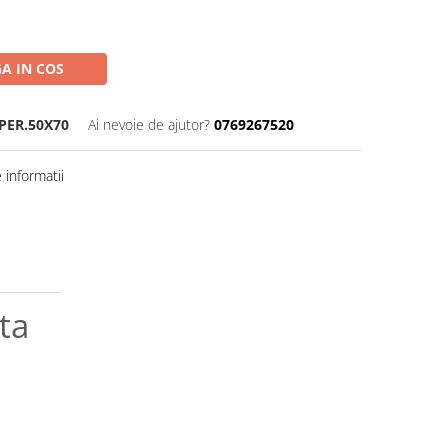
A IN COS
PER.50X70
Ai nevoie de ajutor?
0769267520
informatii
ota