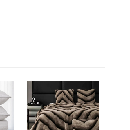
im de
 sunt
feră un