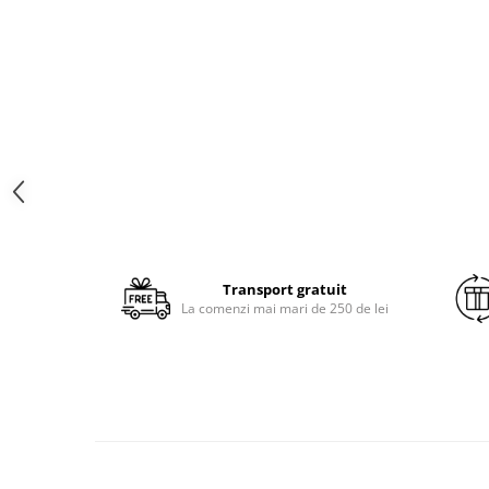
Brodate
Cu Motiv Traditional
Transport gratuit
La comenzi mai mari de 250 de lei