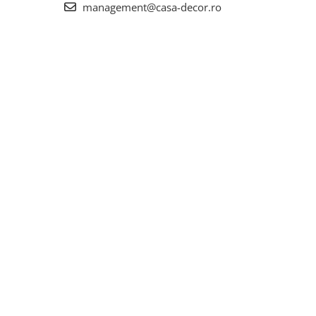
management@casa-decor.ro
eal
ile,
 sezonul
te nu
și
ste o
tru a vă
și un
esc in