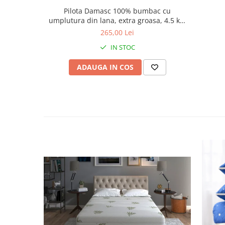
Pilota Damasc 100% bumbac cu
umplutura din lana, extra groasa, 4.5 kg,
200 x 215 cm
265,00 Lei
IN STOC
ADAUGA IN COS