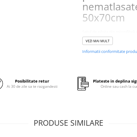
nematlasat
50x70cm
Setul de pilota din microfibră 
este o alegere excelentă pentr
VEZI MAI MULT
aduce confort și eleganță în 
dumneavoastră.
Informatii conformitate prod
Pilota:
Material:
Microfibră
Posibilitate retur
Plateste in deplina si
Culoare:
Albă
Ai 30 de zile sa te razgandesti
Online sau cash la cu
Matlasată cu Ata:
Des
matlasat clasic cu ata, 
un aspect rafinat și o
distribuție uniformă a
umpluturii.
PRODUSE SIMILARE
Dimensiuni:
180x200 