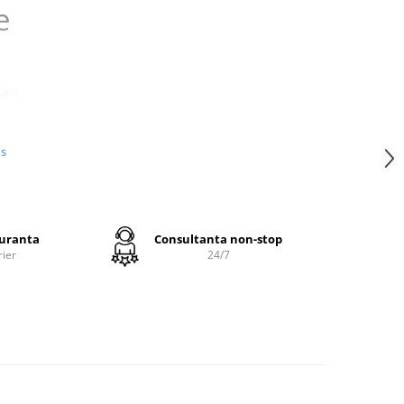
e
albă
u a
camera
us
guranta
Consultanta non-stop
rier
24/7
ign
oferind
cm