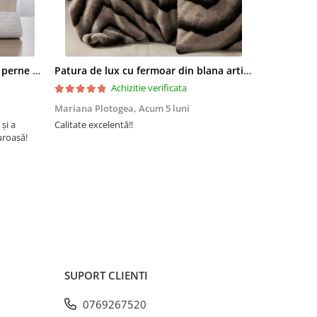
 perfect
omn
.
area
Set pilota 200x215cm 370g cu 2 perne 50x70,alb- PLT37
Patura de lux cu fermoar din blana artificala de nurca 200x230cm+2 fete de perna 50x50cm,maro cu negru-F054
t cu ata
Achizitie verificata
Mariana Plotogea,
Acum 5 luni
Loredana,
A
 și a
Calitate excelentă!!
Super încânta
uroasă!
recomand din 
buun și niște
eținut:
ută
eținere
re,
oaspăt
SUPORT CLIENTI
0769267520
ura