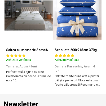
Saltea cu memorie SomnART XXL Memory Plus 160x190, înălțime 25cm, pentru persoane supraponderale, husă Aloe Vera detașabilă, rulată, fermitate mare
Set pilota 200x215cm 370g cu 2 perne 50x70,albastru- PLT36
Achizitie verificata
Achizitie verificata
Ac
Tamara,
Acum 4 luni
Daniela Paraschiv,
Acum 4
D
luni
lu
Perfect totul a ajuns cu bine!
Colaborarea cu cei de la firma de
Calitate foarte buna atât a pilotei
Ca
nota 10.
cât și a pernelor! Pilota este una
câ
foarte călduroasă! Recomand cu
f
drag!
dr
Newsletter