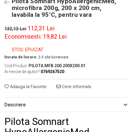
Pilota Somnart HypoAllergenicMed,
microfibra 200g, 200 x 200 cm,
lavabila la 95°C, pentru vara
112,31 Lei
132,13 Lei
Economisesti:
19,82
Lei
STOC EPUIZAT
Durata de livrare:
2-3 zile lucratoare
Cod Produs:
PILOTA.MFB.200.200X200.01
Ai nevoie de ajutor?
0769267520
Adauga la Favorite
Cere informatii
Descriere
Pilota Somnart