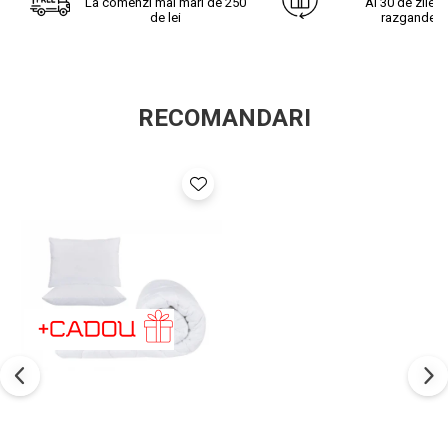
La comenzi mai mari de 250
Ai 30 de zile s
de lei
razgandest
Avantaje:
Suporta spalari multiple
RECOMANDARI
Lavabila la 95 de grade - aceasta temperatura de spalare
reduce sansa de supravietuire a acarienilor si a bacteriilor la
minim
Rezistenta deosebita datorita umpluturii si a matlasarii pe
toata suprafata
Pilota usoara, pentru confortul tau
Compozitie:
Tesatura din microfibra lavabila la 95 de grade
Umplutura: val din fibre 100% poliester conjugate si cu gol