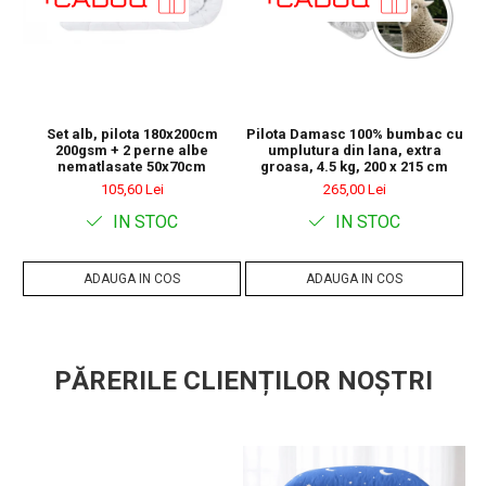
Certificare Oeko-tex Standard 100, pentru absenta
substantelor periculoase
Set alb, pilota 180x200cm
Pilota Damasc 100% bumbac cu
®
Eticheta Oeko-Tex
indica utilizatorilor finali interesati beneficiile
200gsm + 2 perne albe
umplutura din lana, extra
nematlasate 50x70cm
groasa, 4.5 kg, 200 x 215 cm
suplimentare ale sigurantei testate pentru imbracamintea
prietenoasa cu pielea si alte materiale textile. In acest fel, eticheta de
105,60 Lei
265,00 Lei
testare ofera un instrument important de luare a deciziilor atunci
IN STOC
IN STOC
cand achizitionati produse textile.
Increderea in textile – un sinonim international pentru productia de
textile responsabil – de la materia prima la produsul finit pe rafturile
ADAUGA IN COS
ADAUGA IN COS
magazinelor.
PĂRERILE CLIENȚILOR NOȘTRI