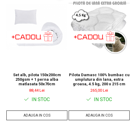
®
Eticheta Oeko-Tex
indica utilizatorilor finali interesati beneficiile
suplimentare ale sigurantei testate pentru imbracamintea
prietenoasa cu pielea si alte materiale textile. in acest fel, eticheta de
testare ofera un instrument important de luare a deciziilor atunci
cand achizitionati produse textile. increderea in textile – un sinonim
international pentru productia de textile responsabil – de la materia
prima la produsul finit pe rafturile magazinelor.
Set alb, pilota 150x200cm
Pilota Damasc 100% bumbac cu
250gsm + 1 perna alba
umplutura din lana, extra
matlasata 50x70cm
groasa, 4.5 kg, 200 x 215 cm
88,44 Lei
265,00 Lei
IN STOC
IN STOC
ADAUGA IN COS
ADAUGA IN COS