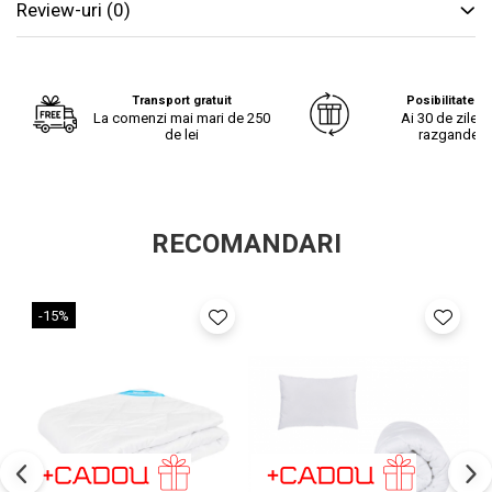
Review-uri
(0)
incalzire uniforma a corpului, fara puncte reci
bine aerisita, nu va veti incinge in ea, datorita nucleului din
Transport gratuit
Posibilitate re
fibre cu gol interior
La comenzi mai mari de 250
Ai 30 de zile s
de lei
razgandest
durabilitate excelenta in timp chiar si dupa folosire zilnica si
un mare numar de spalari
RECOMANDARI
Compozitie:
-15%
material umplutura: fibre poliester 100%, siliconizate,
conjugate si cu gol interior, avand
300 g/mp
- pretabila
pentru utilizare multisezon in camerele cu temperatura relativ
constanta;
ideala primavara-toamna
fete: microfibra 100% poliester alba