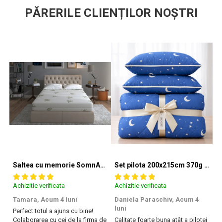
PĂRERILE CLIENȚILOR NOȘTRI
Saltea cu memorie SomnART XXL Memory Plus 160x190, înălțime 25cm, pentru persoane supraponderale, husă Aloe Vera detașabilă, rulată, fermitate mare
Set pilota 200x215cm 370g cu 2 perne 50x70,albastru- PLT36
Achizitie verificata
Achizitie verificata
Ac
Tamara,
Acum 4 luni
Daniela Paraschiv,
Acum 4
D
luni
lu
Perfect totul a ajuns cu bine!
Colaborarea cu cei de la firma de
Calitate foarte buna atât a pilotei
Ca