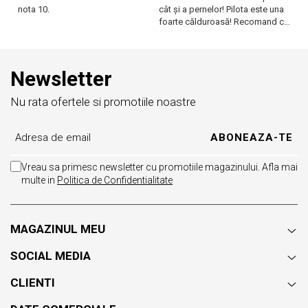
nota 10.
cât și a pernelor! Pilota este una
câ
foarte călduroasă! Recomand cu
f
drag!
dr
Newsletter
Nu rata ofertele si promotiile noastre
Vreau sa primesc newsletter cu promotiile magazinului. Afla mai
multe in
Politica de Confidentialitate
MAGAZINUL MEU
SOCIAL MEDIA
CLIENTI