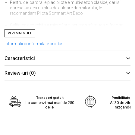
Pentru cei carora le plac pilotele multi-sezon clasice, dar isi
doresc sa dea un plus de culoare dormitorului, le
recomandam Pilota Somnart Art Deco
Calitatea deosebita a microfibrei periate soft touch o face sa
fie foarte placuta la atingere oferindu-ti astfel un plus de
VEZI MAI MULT
confort
Informatii conformitate produs
Produse certificate pentru absenta substantelor periculoase
conform standardului OEKO-TEX 100
Caracteristici
Pretabila pentru sezoanele primavara si toamna
Review-uri
(0)
Dimensiune
: 150x200 cm
Informatii tehnice produs
Transport gratuit
Posibilitate re
La comenzi mai mari de 250
Ai 30 de zile s
de lei
razgandest
Material umplutura: Poliester 100%, 300 g/mp, marca Whitex
Fete: Microfibra 100% poliester alba + microfibra imprimata
100% poliester