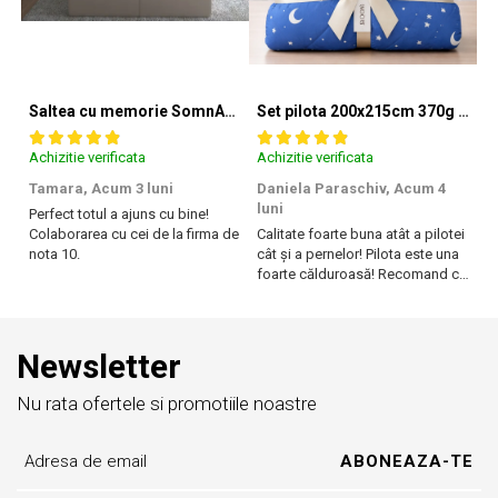
Saltea cu memorie SomnART XXL Memory Plus 160x190, înălțime 25cm, pentru persoane supraponderale, husă Aloe Vera detașabilă, rulată, fermitate mare
Set pilota 200x215cm 370g cu 2 perne 50x70,albastru- PLT36
Achizitie verificata
Achizitie verificata
Ac
Tamara,
Acum 3 luni
Daniela Paraschiv,
Acum 4
D
luni
lu
Perfect totul a ajuns cu bine!
Colaborarea cu cei de la firma de
Calitate foarte buna atât a pilotei
Ca
nota 10.
cât și a pernelor! Pilota este una
câ
foarte călduroasă! Recomand cu
f
drag!
dr
Newsletter
Nu rata ofertele si promotiile noastre