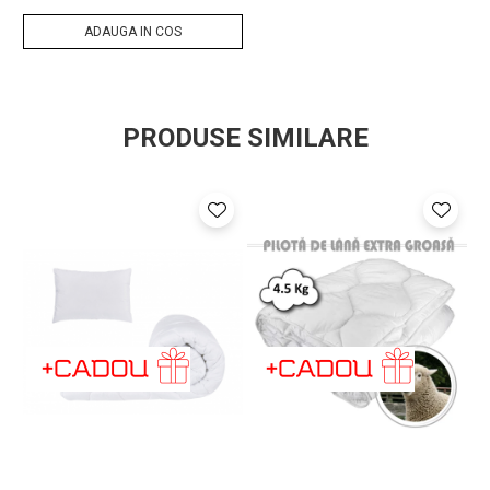
ADAUGA IN COS
®
Somnart
: Pentru odihna sanatoasa!
Produsele noastre se regasesc in casele a milioane de
romani.
PRODUSE SIMILARE
Stim ca increderea aratata de clientii nostri se obtine doar
prin calitate fara compromis. De aceea produsele noastre
sunt realizate in conditii de calitate, mediu, sanatate si
securitate ocupationala, la cele mai ridicate standarde
europene.
Certificari : ISO 9001, ISO 14001, OHSAS 18001. Produse
certificate pentru absenta substantelor periculoase conform
standardului OEKO-TEX 100