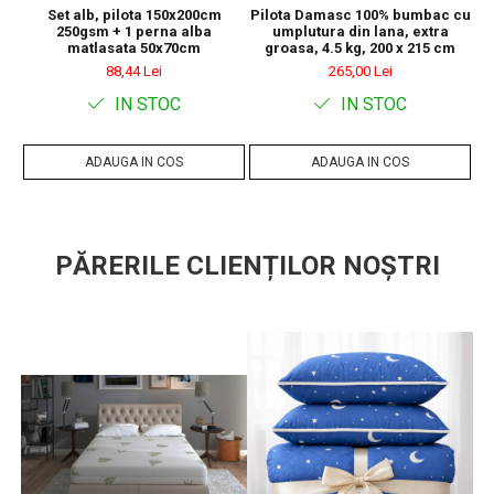
Set alb, pilota 150x200cm
Pilota Damasc 100% bumbac cu
250gsm + 1 perna alba
umplutura din lana, extra
matlasata 50x70cm
groasa, 4.5 kg, 200 x 215 cm
88,44 Lei
265,00 Lei
IN STOC
IN STOC
ADAUGA IN COS
ADAUGA IN COS
PĂRERILE CLIENȚILOR NOȘTRI