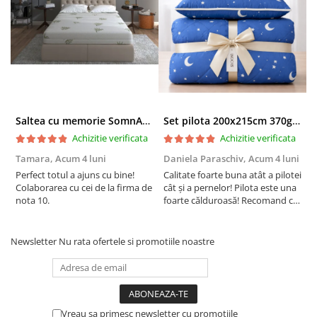
Saltea cu memorie SomnART XXL Memory Plus 160x190, înălțime 25cm, pentru persoane supraponderale, husă Aloe Vera detașabilă, rulată, fermitate mare
Set pilota 200x215cm 370g cu 2 perne 50x70,albastru- PLT36
Achizitie verificata
Achizitie verificata
Tamara,
Acum 4 luni
Daniela Paraschiv,
Acum 4 luni
D
Perfect totul a ajuns cu bine!
Calitate foarte buna atât a pilotei
C
Colaborarea cu cei de la firma de
cât și a pernelor! Pilota este una
c
nota 10.
foarte călduroasă! Recomand cu
f
drag!
d
Newsletter
Nu rata ofertele si promotiile noastre
Vreau sa primesc newsletter cu promotiile