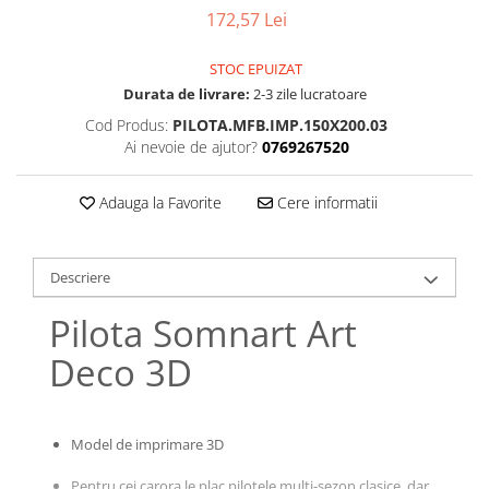
Bumbac satinat
172,57 Lei
Bumbac policoton
Compatibile cu saltea
STOC EPUIZAT
Durata de livrare:
2-3 zile lucratoare
90x200cm
Cod Produs:
PILOTA.MFB.IMP.150X200.03
100x200cm
Ai nevoie de ajutor?
0769267520
120x200cm
140x200cm
Adauga la Favorite
Cere informatii
160x200cm
180x200cm
200x200cm
Descriere
200x220cm
Pilota Somnart Art
Tipul cearceafului de pat
Deco 3D
Cu elastic
Normal - fara elastic
Culoarea
Model de imprimare 3D
Alba
Neagra
Pentru cei carora le plac pilotele multi-sezon clasice, dar