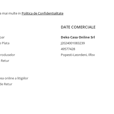
la mai multe in
Politica de Confidentialitate
DATE COMERCIALE
par
Deko Casa Online Srl
 Plata
J2024001083239
49577428
Produselor
Popesti-Leordeni, Ilfov
e Retur
a online a litigiilor
de Retur