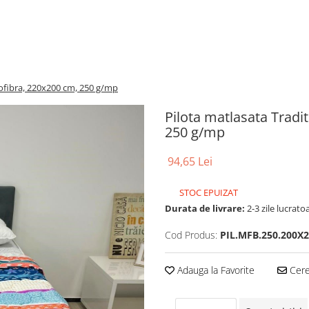
rofibra, 220x200 cm, 250 g/mp
Pilota matlasata Tradi
250 g/mp
94,65 Lei
STOC EPUIZAT
Durata de livrare:
2-3 zile lucrato
Cod Produs:
PIL.MFB.250.200X
Adauga la Favorite
Cere 