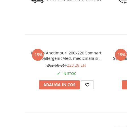
Pilota 4 Anotimpuri 200x220 Somnart
Set 
-15%
-15%
HypoallergenicMed, medicinala si
Somnar
hipoalergenica, microfibra, lavabila la 95
262,68 Lei
223,28 Lei
de grade, izolatie termica
IN STOC
ADAUGA IN COS