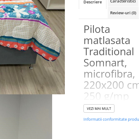
Caracteristici
Descriere
Review-uri
(0)
Pilota
matlasata
Traditional
Somnart,
microfibra,
220x200 cm
250 g/mp
VEZI MAI MULT
Adu un plus d
culoare in pat
Informatii conformitate prod
tau cu pilota 