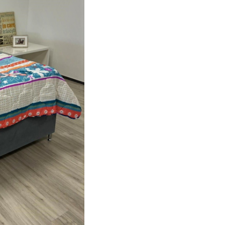
microfibra mo
la atingere
imprimata in
culori traditio
romanesti!
Este foarte rezistenta la uzura 
spalari repetate, iar umplutur
interior nu se aglomereaza,
ramanand omogena pe toata
suprafata si pentru o perioad
indelungata de timp.
Avantaje
incalzire uniforma a corpulu
puncte reci
bine aerisita, nu va veti inc
ea, datorita nucleului din f
gol interior