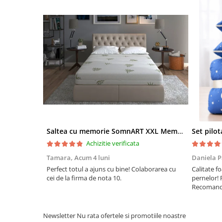
Saltea cu memorie SomnART XXL Memory Plus 160x190, înălțime 25cm, pentru persoane supraponderale, husă Aloe Vera detașabilă, rulată, fermitate mare
Achizitie verificata
Tamara,
Acum 4 luni
Daniela P
Perfect totul a ajuns cu bine! Colaborarea cu
Calitate fo
cei de la firma de nota 10.
pernelor! 
Recomand 
Newsletter
Nu rata ofertele si promotiile noastre