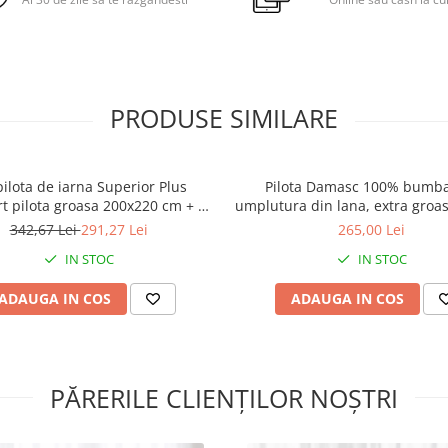
Recomandari de utilizare
Se recomanda aerisirea pil
timp de cateva ore dupa ce
PRODUSE SIMILARE
scoasa din ambalaj
Pentru a pastra produsul c
urmeaza instructiunile de 
pilota de iarna Superior Plus
Pilota Damasc 100% bumba
t pilota groasa 200x220 cm + 2
umplutura din lana, extra groas
Recomandam expunerea
perne 50x70 cm, bumbac
200 x 215 cm
342,67 Lei
291,27 Lei
265,00 Lei
saptamanala a produselor
Somnart la aer curat
IN STOC
IN STOC
Aspiratorul nu se folosest
ADAUGA IN COS
ADAUGA IN COS
a curata pilotele, exista ris
acestea sa se deterioreze
Nu recomandam folosirea
depozitarea produselor S
PĂRERILE CLIENȚILOR NOȘTRI
in spatii umede