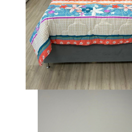
Galbena
Bleu
Gri
Mov
Rosie
Roz
Bej
Verde
Lila
Imprimeu
Cu flori
Uni (1-2 culori)
Cu dungi
Cu inimioare
Cu pisici
Cu Animal Print
Cu ursuleti