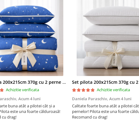
Certificare Oeko-tex Standa
pentru absenta substantel
periculoase
®
Eticheta Oeko-Tex
indica
utilizatorilor finali interesati
beneficiile suplimentare ale si
testate pentru imbracamintea
prietenoasa cu pielea si alte m
textile.
In acest fel, eticheta de testar
un instrument important de l
deciziilor atunci cand achizitio
produse textile.
Set pilota 200x215cm 370g cu 2 perne 50x70,albastru- PLT36
Increderea in textile – un sin
Achizitie verificata
Achizitie verificata
international pentru producti
textile responsabil – de la mat
araschiv,
Acum 4 luni
Daniela Paraschiv,
Acum 4 luni
prima la produsul finit pe raftu
arte buna atât a pilotei cât și a
Calitate foarte buna atât a pilotei cât
magazinelor.
Pilota este una foarte călduroasă!
pernelor! Pilota este una foarte căld
cu drag!
Recomand cu drag!