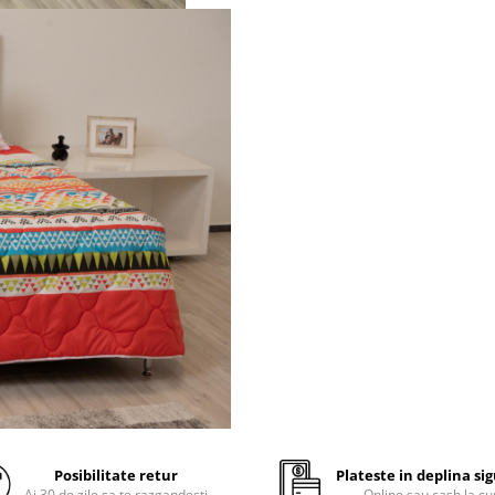
durabilitate excelenta in t
chiar si dupa folosire zilnic
mare numar de spalari
imbina perfect avantajele
bumbacului si ale poliester
pentru a oferi un maxim d
confort
Compozitie
material umplutura: fibre p
100%, siliconizate, conjugat
gol interior, avand
300 g/m
pretabila pentru utiliza
multisezon
fete: tesatura microfibra
imprimata; culori foarte re
la spalari repetate, compoz
100% poliester, fiind placut
Posibilitate retur
Plateste in deplina si
atingere
Ai 30 de zile sa te razgandesti
Online sau cash la cu