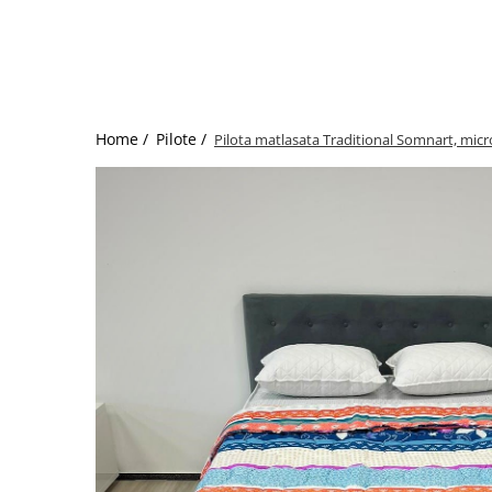
Bumbac satinat
Bumbac policoton
Compatibile cu saltea
90x200cm
100x200cm
Home /
Pilote /
Pilota matlasata Traditional Somnart, mic
120x200cm
140x200cm
160x200cm
180x200cm
200x200cm
200x220cm
Tipul cearceafului de pat
Cu elastic
Normal - fara elastic
Culoarea
Alba
Neagra