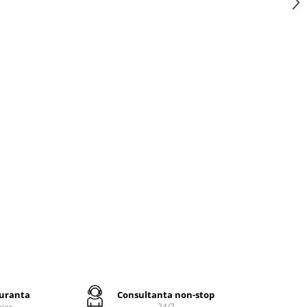
imp
a si un
ului
e
oliester
e si cu
p -
re
zistente
itie
a la
guranta
Consultanta non-stop
rier
24/7