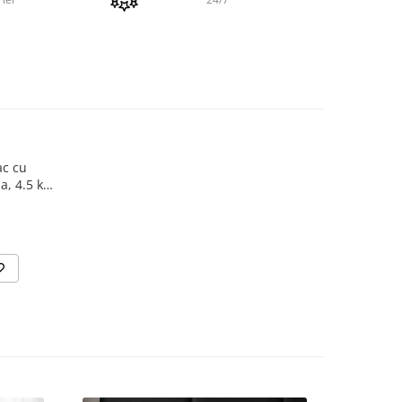
otei
 a fost
urat
spalare
c cu
a, 4.5 kg,
e pentru
cul ca
 sau
omnart