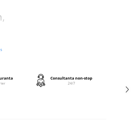
,
us
mn
guranta
Consultanta non-stop
p
rier
24/7
perfectă
us
e
i de
ță,
lungată
 spălări.