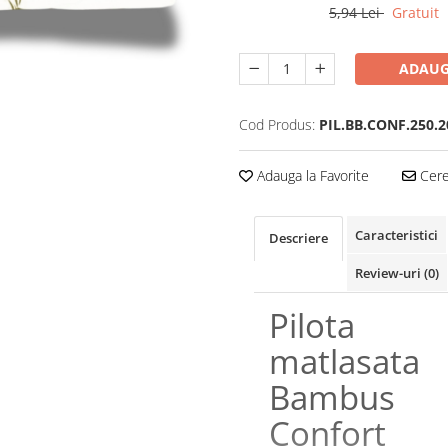
5,94 Lei
Gratuit
ADAUG
Cod Produs:
PIL.BB.CONF.250.
Adauga la Favorite
Cere 
Caracteristici
Descriere
Review-uri
(0)
Pilota
matlasata
Bambus
Confort