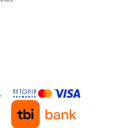
de Retur
e