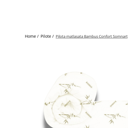
Bumbac satinat
Bumbac policoton
Compatibile cu saltea
90x200cm
100x200cm
Home /
Pilote /
Pilota matlasata Bambus Confort Somnart,
120x200cm
140x200cm
160x200cm
180x200cm
200x200cm
200x220cm
Tipul cearceafului de pat
Cu elastic
Normal - fara elastic
Culoarea
Alba
Neagra