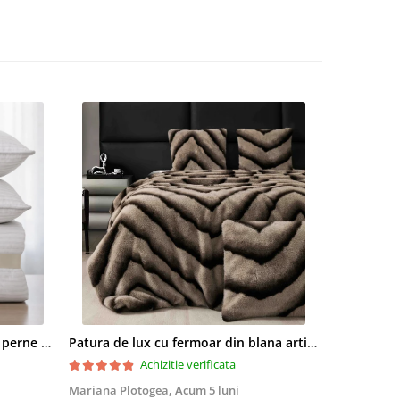
Set pilota 200x215cm 370g cu 2 perne 50x70,alb- PLT37
Patura de lux cu fermoar din blana artificala de nurca 200x230cm+2 fete de perna 50x50cm,maro cu negru-F054
Achizitie verificata
Mariana Plotogea,
Acum 5 luni
Loredana,
A