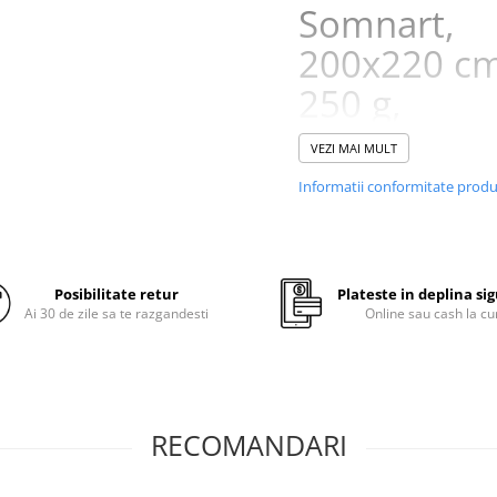
Somnart,
200x220 cm
250 g,
microfibra,
VEZI MAI MULT
primavara-
Informatii conformitate prod
toamna
Pilota ideală pentru un so
Posibilitate retur
Plateste in deplina si
confortabil în orice anotim
Ai 30 de zile sa te razgandesti
Online sau cash la cu
Pilota
Bambus Confort
este 
pentru cei care caută un prod
rezistent, confortabil și ușor d
întreținut. Datorită tehnologie
matlasare pe întreaga suprafa
RECOMANDARI
pilota își menține forma și
proprietățile o perioadă înde
de timp, chiar și după multiple