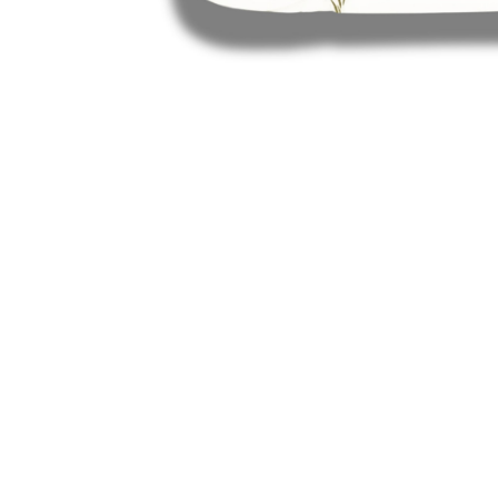
Galbena
Bleu
Gri
Mov
Rosie
Roz
Bej
Verde
Lila
Imprimeu
Cu flori
Uni (1-2 culori)
Cu dungi
Cu inimioare
Cu pisici
Cu Animal Print
Cu ursuleti