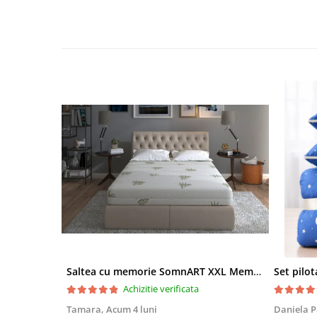
Saltea cu memorie SomnART XXL Memory Plus 160x190, înălțime 25cm, pentru persoane supraponderale, husă Aloe Vera detașabilă, rulată, fermitate mare
Achizitie verificata
Tamara,
Acum 4 luni
Daniela P