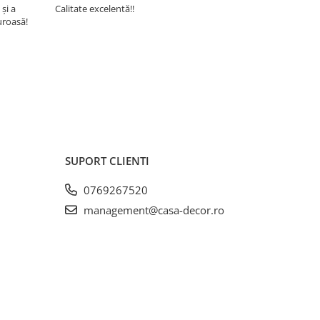
 și a
Calitate excelentă!!
Super încânta
uroasă!
recomand din 
buun și niște
SUPORT CLIENTI
0769267520
management@casa-decor.ro