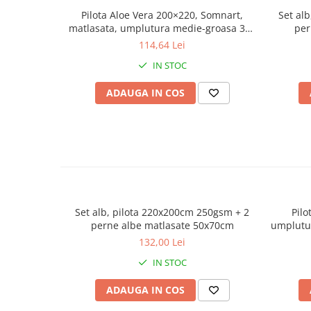
Pilota Aloe Vera 200×220, Somnart,
Set al
matlasata, umplutura medie-groasa 300
per
gr/mp, pentru primavara - toamna
114,64 Lei
IN STOC
ADAUGA IN COS
Set alb, pilota 220x200cm 250gsm + 2
Pil
perne albe matlasate 50x70cm
umplutur
132,00 Lei
IN STOC
ADAUGA IN COS