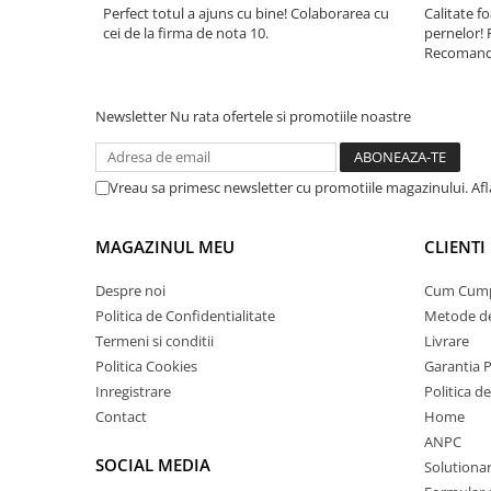
Perfect totul a ajuns cu bine! Colaborarea cu
Calitate fo
cei de la firma de nota 10.
pernelor! 
Recomand 
Newsletter
Nu rata ofertele si promotiile noastre
Vreau sa primesc newsletter cu promotiile magazinului. Af
MAGAZINUL MEU
CLIENTI
Despre noi
Cum Cum
Politica de Confidentialitate
Metode de
Termeni si conditii
Livrare
Politica Cookies
Garantia 
Inregistrare
Politica d
Contact
Home
ANPC
SOCIAL MEDIA
Solutionare