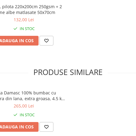
b, pilota 220x200cm 250gsm + 2
ne albe matlasate 50x70cm
Confort și
132,00 Lei
durabilitate
IN STOC
✔
Matlasată pe toată supra
ADAUGA IN COS
pentru a preveni deplasarea
umpluturii și a menține unifo
pilotei
✔
Rezistență sporită la spăl
repetate
– menține volumul ș
PRODUSE SIMILARE
confortul chiar și după utilizar
îndelungată
✔
Lavabilă la 40°C
, ușor de î
pentru o igienă optimă
ota Damasc 100% bumbac cu
a din lana, extra groasa, 4.5 kg,
Dimensiuni
200 x 215 cm
265,00 Lei
disponibile:
IN STOC
ADAUGA IN COS