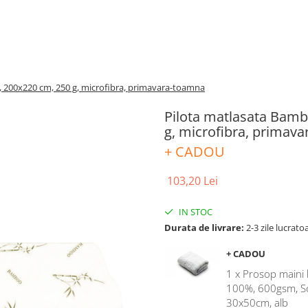
 200x220 cm, 250 g, microfibra, primavara-toamna
Pilota matlasata Bamb
g, microfibra, primav
+ CADOU
103,20 Lei
IN STOC
Durata de livrare:
2-3 zile lucrato
+ CADOU
1 x Prosop main
100%, 600gsm, 
30x50cm, alb