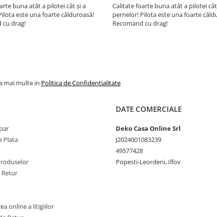
arte buna atât a pilotei cât și a
Calitate foarte buna atât a pilotei cât
Pilota este una foarte călduroasă!
pernelor! Pilota este una foarte căld
cu drag!
Recomand cu drag!
la mai multe in
Politica de Confidentialitate
DATE COMERCIALE
par
Deko Casa Online Srl
 Plata
J2024001083239
49577428
Produselor
Popesti-Leordeni, Ilfov
e Retur
a online a litigiilor