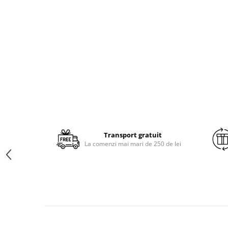
Brodate
Cu Motiv Traditional
Transport gratuit
La comenzi mai mari de 250 de lei