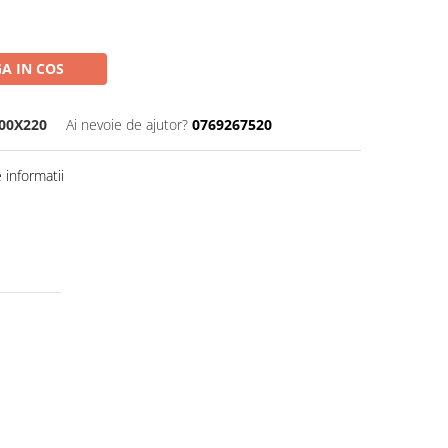
A IN COS
200X220
Ai nevoie de ajutor?
0769267520
informatii