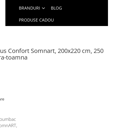
BRANDURI
BLOG
PRODUSE CADOU
us Confort Somnart, 200x220 cm, 250
ara-toamna
are
i bumbac
SomnART,