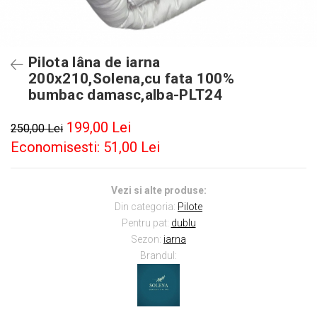
Pilota lâna de iarna
200x210,Solena,cu fata 100%
bumbac damasc,alba-PLT24
199,00 Lei
250,00 Lei
Economisesti:
51,00
Lei
Vezi si alte produse:
Din categoria:
P
ilote
Pentru pat:
dublu
Sezon:
i
arna
Brandul: