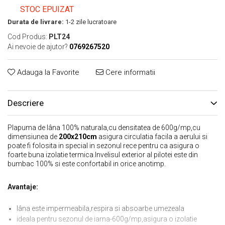
STOC EPUIZAT
Durata de livrare:
1-2 zile lucratoare
Cod Produs:
PLT24
Ai nevoie de ajutor?
0769267520
Adauga la Favorite
Cere informatii
Descriere
Plapuma de lâna 100% naturala,cu densitatea de 600g/mp,cu
dimensiunea de
200x210cm
asigura circulatia facila a aerului si
poate fi folosita in special in sezonul rece pentru ca asigura o
foarte buna izolatie termica.Invelisul exterior al pilotei este din
bumbac 100% si este confortabil in orice anotimp.
Avantaje:
lâna este impermeabila,respira si absoarbe umezeala
ideala pentru sezonul de iarna-600g/mp,asigura o izolatie