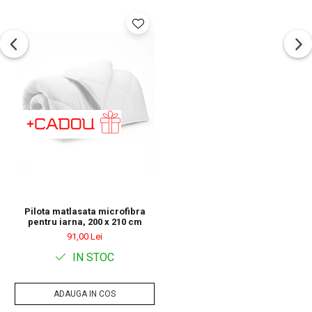
folositi o husa de pilota pentru a impiedica patarea acesteia
Pilota matlasata microfibra
pentru iarna, 200 x 210 cm
91,00 Lei
IN STOC
ADAUGA IN COS