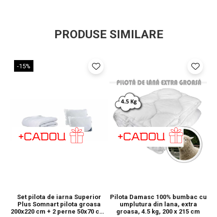
PRODUSE SIMILARE
-15%
Set pilota de iarna Superior
Pilota Damasc 100% bumbac cu
Pi
Plus Somnart pilota groasa
umplutura din lana, extra
200x220 cm + 2 perne 50x70 cm,
groasa, 4.5 kg, 200 x 215 cm