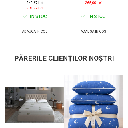
bumbac
342,67 Lei
265,00 Lei
291,27 Lei
IN STOC
IN STOC
ADAUGA IN COS
ADAUGA IN COS
PĂRERILE CLIENȚILOR NOȘTRI