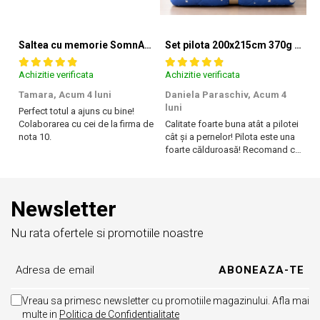
Saltea cu memorie SomnART XXL Memory Plus 160x190, înălțime 25cm, pentru persoane supraponderale, husă Aloe Vera detașabilă, rulată, fermitate mare
Set pilota 200x215cm 370g cu 2 perne 50x70,albastru- PLT36
Achizitie verificata
Achizitie verificata
Ac
Tamara,
Acum 4 luni
Daniela Paraschiv,
Acum 4
D
luni
lu
Perfect totul a ajuns cu bine!
Colaborarea cu cei de la firma de
Calitate foarte buna atât a pilotei
Ca
nota 10.
cât și a pernelor! Pilota este una
câ
foarte călduroasă! Recomand cu
f
drag!
dr
Newsletter
Nu rata ofertele si promotiile noastre
Vreau sa primesc newsletter cu promotiile magazinului. Afla mai
multe in
Politica de Confidentialitate