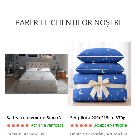
PĂRERILE CLIENȚILOR NOȘTRI
Saltea cu memorie SomnART XXL Memory Plus 160x190, înălțime 25cm, pentru persoane supraponderale, husă Aloe Vera detașabilă, rulată, fermitate mare
Set pilota 200x215cm 370g cu 2 perne 50x70,albastru- PLT36
Achizitie verificata
Achizitie verificata
Tamara,
Acum 4 luni
Daniela Paraschiv,
Acum 4 luni
D