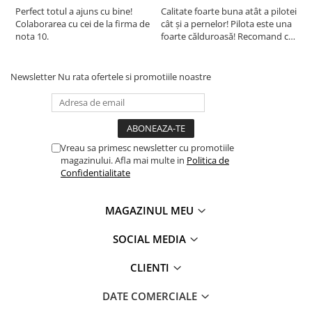
Perfect totul a ajuns cu bine!
Calitate foarte buna atât a pilotei
C
Colaborarea cu cei de la firma de
cât și a pernelor! Pilota este una
c
nota 10.
foarte călduroasă! Recomand cu
f
drag!
d
Newsletter
Nu rata ofertele si promotiile noastre
Vreau sa primesc newsletter cu promotiile
magazinului. Afla mai multe in
Politica de
Confidentialitate
MAGAZINUL MEU
SOCIAL MEDIA
CLIENTI
DATE COMERCIALE