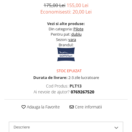
Bumbac satinat
175,00 Lei
155,00 Lei
Bumbac policoton
Economisesti:
20,00
Lei
Compatibile cu saltea
Vezi si alte produse:
90x200cm
Din categoria:
P
ilote
Pentru pat:
dublu
100x200cm
Sezon:
vara
120x200cm
Brandul:
140x200cm
160x200cm
180x200cm
STOC EPUIZAT
200x200cm
Durata de livrare:
2-3 zile lucratoare
200x220cm
Cod Produs:
PLT13
Tipul cearceafului de pat
Ai nevoie de ajutor?
0769267520
Cu elastic
Normal - fara elastic
Adauga la Favorite
Cere informatii
Culoarea
Alba
Descriere
Neagra