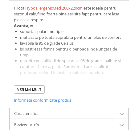
Galbena
Pilota
HypoallergenicMed 200x220cm
este ideala pentru
Bleu
sezonul cald,fiind foarte bine aerisita,fapt pentru care lasa
pielea sa respire.
Gri
Avantaje:
Mov
suporta spalari multiple
Rosie
matlasata pe toata suprafata pentru un plus de confort
lavabila la 95 de grade Celsius
Roz
isi pastreaza forma pentru o perioada indelungata de
Bej
timp
datorita posibilitatii de spalare la 95 de grade, inalbire si
Verde
curatare chimica, pilota Somnomed are si aplicatii
Lila
profesionale fiind folosita in spitale si hoteluri.
Imprimeu
Compozitie:
Cu flori
VEZI MAI MULT
material umplutura:100% fibre poliester conjugate,
Uni (1-2 culori)
siliconizate si cu gol interior
Informatii conformitate produs
material fete: microfibra lavabila la 95 de grade foarte
Cu dungi
moale si placuta la atingere
Cu inimioare
Caracteristici
Cu pisici
Recomandari de utilizare:
Review-uri
(0)
recomandam expunerea saptamanala a produselor
Cu Animal Print
®
Somnart
la aer curat si aerisirea lor cand sunt scoase
Cu ursuleti
din ambalaj