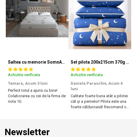
Saltea cu memorie SomnART XXL Memory Plus 160x190, înălțime 25cm, pentru persoane supraponderale, husă Aloe Vera detașabilă, rulată, fermitate mare
Set pilota 200x215cm 370g cu 2 perne 50x70,albastru- PLT36
Achizitie verificata
Achizitie verificata
Ac
Tamara,
Acum 3 luni
Daniela Paraschiv,
Acum 4
D
luni
lu
Perfect totul a ajuns cu bine!
Colaborarea cu cei de la firma de
Calitate foarte buna atât a pilotei
Ca
nota 10.
cât și a pernelor! Pilota este una
câ
foarte călduroasă! Recomand cu
f
drag!
dr
Newsletter