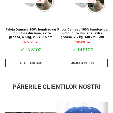
Certificari : ISO 9001, ISO 14001, OHSAS 18001. Produse
certificate pentru absenta substantelor periculoase conform
standardului OEKO-TEX 100
Pilota Damasc 100% bumbac cu
Pilota Damasc 100% bumbac cu
umplutura din lana, extra
umplutura din lana, extra
groasa, 4.5 kg, 200 x 215 cm
groasa, 2.7 kg, 140 x 210 cm
265,00 Lei
196,00 Lei
IN STOC
IN STOC
ADAUGA IN COS
ADAUGA IN COS
PĂRERILE CLIENȚILOR NOȘTRI