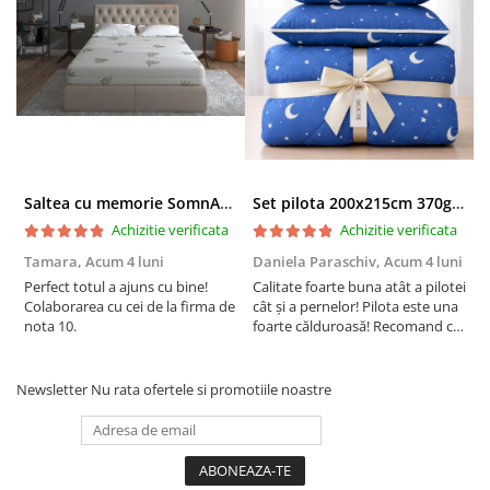
Saltea cu memorie SomnART XXL Memory Plus 160x190, înălțime 25cm, pentru persoane supraponderale, husă Aloe Vera detașabilă, rulată, fermitate mare
Set pilota 200x215cm 370g cu 2 perne 50x70,albastru- PLT36
Achizitie verificata
Achizitie verificata
Tamara,
Acum 4 luni
Daniela Paraschiv,
Acum 4 luni
D
Perfect totul a ajuns cu bine!
Calitate foarte buna atât a pilotei
C
Colaborarea cu cei de la firma de
cât și a pernelor! Pilota este una
c
nota 10.
foarte călduroasă! Recomand cu
f
drag!
d
Newsletter
Nu rata ofertele si promotiile noastre