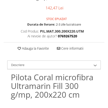
Bumbac satinat
142,47 Lei
Bumbac policoton
Compatibile cu saltea
STOC EPUIZAT
90x200cm
Durata de livrare:
2-3 zile lucratoare
100x200cm
Cod Produs:
PIL.MAT.300.200X220.UTM
120x200cm
Ai nevoie de ajutor?
0769267520
140x200cm
160x200cm
Adauga la Favorite
Cere informatii
180x200cm
200x200cm
Descriere
200x220cm
Tipul cearceafului de pat
Pilota Coral microfibra
Cu elastic
Ultramarin Fill 300
Normal - fara elastic
g/mp, 200x220 cm
Culoarea
Alba
Neagra