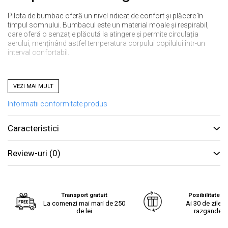
Pilota de bumbac oferă un nivel ridicat de confort și plăcere în
timpul somnului. Bumbacul este un material moale și respirabil,
care oferă o senzație plăcută la atingere și permite circulația
aerului, menținând astfel temperatura corpului copilului într-un
interval confortabil.
incalzire uniforma a corpului, fara puncte reci;
VEZI MAI MULT
bine aerisita, nu va veti incinge in ea, datorita nucleului din
Informatii conformitate produs
fibre;
Caracteristici
durabilitate excelenta in timp chiar si dupa folosire zilnica si
un mare numar de spalari;
Review-uri
(0)
Compozitie
tesatura din bumbac, dens si durabil, lavabil la 60 de grade -
Transport gratuit
Posibilitate re
cu contractii foarte mici la spalari repetate
La comenzi mai mari de 250
Ai 30 de zile s
de lei
razgandest
Umplutura: fibre poliester siliconizate, conjugate si cu gol