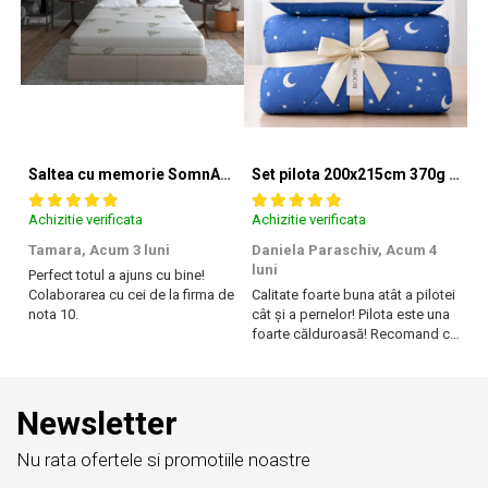
Saltea cu memorie SomnART XXL Memory Plus 160x190, înălțime 25cm, pentru persoane supraponderale, husă Aloe Vera detașabilă, rulată, fermitate mare
Set pilota 200x215cm 370g cu 2 perne 50x70,albastru- PLT36
Achizitie verificata
Achizitie verificata
Ac
Tamara,
Acum 3 luni
Daniela Paraschiv,
Acum 4
D
luni
lu
Perfect totul a ajuns cu bine!
Colaborarea cu cei de la firma de
Calitate foarte buna atât a pilotei
Ca
nota 10.
cât și a pernelor! Pilota este una
câ
foarte călduroasă! Recomand cu
f
drag!
dr
Newsletter
Nu rata ofertele si promotiile noastre