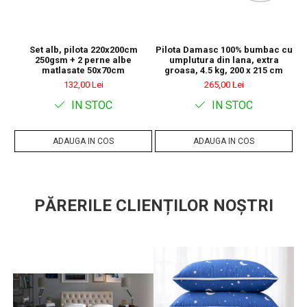
Set alb, pilota 220x200cm
Pilota Damasc 100% bumbac cu
250gsm + 2 perne albe
umplutura din lana, extra
matlasate 50x70cm
groasa, 4.5 kg, 200 x 215 cm
132,00 Lei
265,00 Lei
IN STOC
IN STOC
ADAUGA IN COS
ADAUGA IN COS
PĂRERILE CLIENȚILOR NOȘTRI