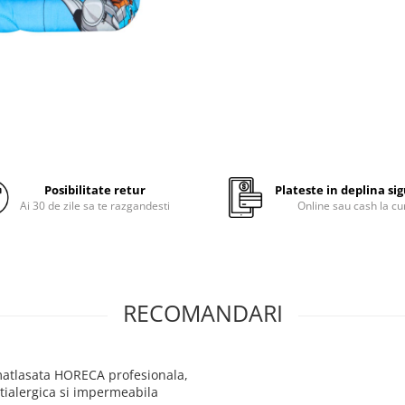
interval confortabil.
incalzire uniforma a corpulu
puncte reci;
bine aerisita, nu va veti inc
ea, datorita nucleului din f
durabilitate excelenta in t
chiar si dupa folosire zilnic
mare numar de spalari;
Posibilitate retur
Plateste in deplina si
Ai 30 de zile sa te razgandesti
Online sau cash la cu
Compozitie
tesatura din bumbac, dens 
durabil, lavabil la 60 de gra
contractii foarte mici la spa
RECOMANDARI
repetate
Umplutura: fibre poliester
siliconizate, conjugate si cu
matlasata HORECA profesionala,
interior de densitate 300 
tialergica si impermeabila