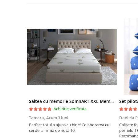
Saltea cu memorie SomnART XXL Memory Plus 160x190, înălțime 25cm, pentru persoane supraponderale, husă Aloe Vera detașabilă, rulată, fermitate mare
Achizitie verificata
Tamara,
Acum 3 luni
Daniela P
Perfect totul a ajuns cu bine! Colaborarea cu
Calitate fo
cei de la firma de nota 10.
pernelor! 
Recomand 