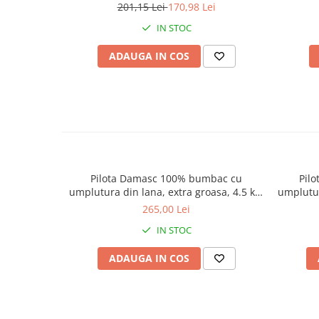
180x200
201,15 Lei
170,98 Lei
IN STOC
ADAUGA IN COS
Pilota Damasc 100% bumbac cu
Pil
umplutura din lana, extra groasa, 4.5 kg,
umplutur
200 x 215 cm
265,00 Lei
IN STOC
ADAUGA IN COS