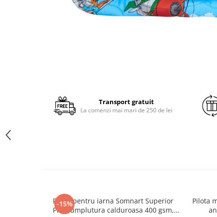
Brodate
Cu Motiv Traditional
Transport gratuit
La comenzi mai mari de 250 de lei
Pilota pentru iarna Somnart Superior
Pilota 
-15%
Plus, umplutura calduroasa 400 gsm,
an