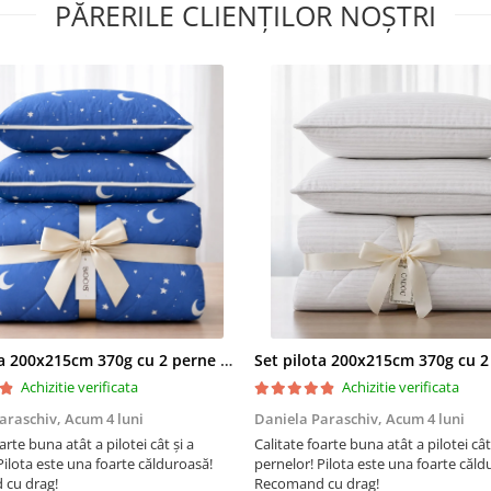
PĂRERILE CLIENȚILOR NOȘTRI
Recomandam expunerea
saptamanala a produselor
®
Somnart
la aer curat
Aspiratorul nu se folosest
a curata pilotele, exista ris
acestea sa se deterioreze
Nu recomandam folosirea
depozitarea produselor S
in spatii umede
Certificare Oeko-tex Standa
pentru absenta substantel
periculoase
Set pilota 200x215cm 370g cu 2 perne 50x70,albastru- PLT36
®
Eticheta Oeko-Tex
indica
Achizitie verificata
Achizitie verificata
utilizatorilor finali interesati
araschiv,
Acum 4 luni
Daniela Paraschiv,
beneficiile suplimentare ale si
Acum 4 luni
testate pentru imbracamintea
arte buna atât a pilotei cât și a
Calitate foarte buna atât a pilotei cât
prietenoasa cu pielea si alte m
Pilota este una foarte călduroasă!
pernelor! Pilota este una foarte căld
textile. in acest fel, eticheta d
cu drag!
Recomand cu drag!