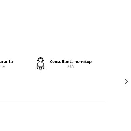
i, fara
inge in
ibre;
imp
a si un
guranta
Consultanta non-stop
rier
24/7
si
de - cu
lari
 gol
g/mp