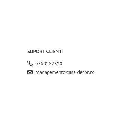
t de
onim
a de
eria
rile
SUPORT CLIENTI
0769267520
management@casa-decor.ro