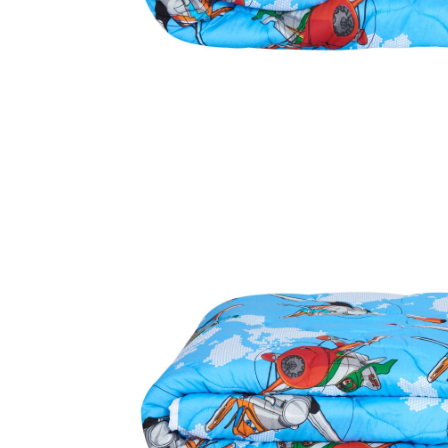
Galbena
Bleu
Gri
Mov
Rosie
Roz
Bej
Verde
Lila
Imprimeu
Cu flori
Uni (1-2 culori)
Cu dungi
Cu inimioare
Cu pisici
Cu Animal Print
Cu ursuleti