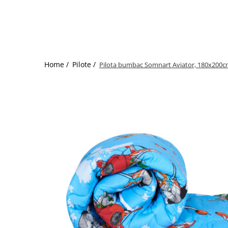
Bumbac satinat
Bumbac policoton
Compatibile cu saltea
90x200cm
100x200cm
Home /
Pilote /
Pilota bumbac Somnart Aviator, 180x200c
120x200cm
140x200cm
160x200cm
180x200cm
200x200cm
200x220cm
Tipul cearceafului de pat
Cu elastic
Normal - fara elastic
Culoarea
Alba
Neagra