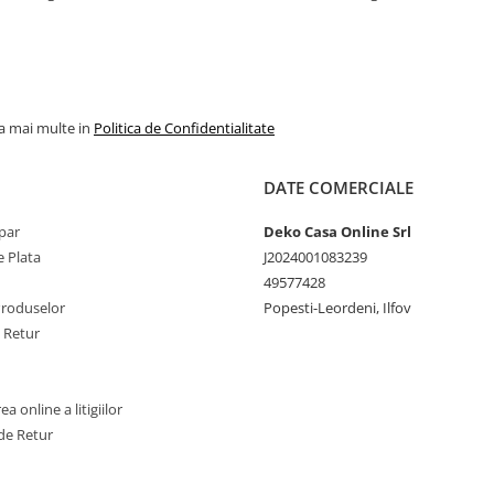
ofera un instrument importan
luare a deciziilor atunci cand
achizitionati produse textile.
increderea in textile – un sin
international pentru producti
textile responsabil – de la mat
la mai multe in
Politica de Confidentialitate
prima la produsul finit pe raftu
magazinelor.
DATE COMERCIALE
par
Deko Casa Online Srl
 Plata
J2024001083239
49577428
Produselor
Popesti-Leordeni, Ilfov
e Retur
a online a litigiilor
de Retur