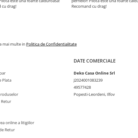
Pilota este una foarte călduroasă!
pernelor! Pilota este una foarte căld
cu drag!
Recomand cu drag!
Recomandam expunerea
saptamanala a produselor
Somnart la aer curat
Aspiratorul nu se folosest
a curata acest produs.
la mai multe in
Politica de Confidentialitate
Nu recomandam folosirea
depozitarea produselor S
DATE COMERCIALE
in spatii umede
Folositi un asternut pentru
par
Deko Casa Online Srl
impiedica patarea paturii.
 Plata
J2024001083239
49577428
Curatarea produselor Som
Produselor
Popesti-Leordeni, Ilfov
face conform informatiilor
e Retur
eticheta
Pentru odihna
a online a litigiilor
sanatoasa
de Retur