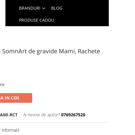
BRANDURI
BLOG
PRODUSE CADOU
a SomnArt de gravide Mami, Rachete
are
A IN COS
AMI.RCT
Ai nevoie de ajutor?
0769267520
informatii