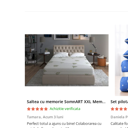
Saltea cu memorie SomnART XXL Memory Plus 160x190, înălțime 25cm, pentru persoane supraponderale, husă Aloe Vera detașabilă, rulată, fermitate mare
Achizitie verificata
Tamara,
Acum 3 luni
Daniela P
Perfect totul a ajuns cu bine! Colaborarea cu
Calitate fo