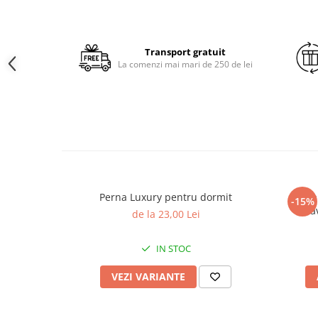
Brodate
Cu Motiv Traditional
Transport gratuit
La comenzi mai mari de 250 de lei
Perna Luxury pentru dormit
Perna
-15%
la
de la 23,00 Lei
IN STOC
VEZI VARIANTE