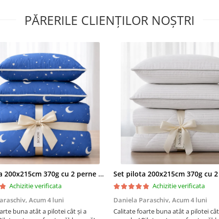
Material umplutura:
100% 
PĂRERILE CLIENȚILOR NOȘTRI
poliester hipoalergenica tip
®
marca SuperBall
Dimensiune: 290x60 cm
Greutate: 1.8 kg
Produs fabricat in Romani
✔ Husa disponibila si separat:
pentru Perna de gravide M
bumbac model Rachete
Recomandari de utilizare
Se recomanda aerisirea
Set pilota 200x215cm 370g cu 2 perne 50x70,albastru- PLT36
produsului timp de cateva
Achizitie verificata
dupa ce a fost scos din am
Achizitie verificata
araschiv,
Acum 4 luni
Daniela Paraschiv,
Acum 4 luni
Pentru a pastra produsul c
arte buna atât a pilotei cât și a
Calitate foarte buna atât a pilotei cât
urmeaza instructiunile de 