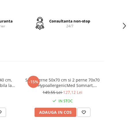
e perna
guranta
Consultanta non-stop
egul
rier
24/7
 unei
somnului
rea
ate
in
ita
ca
uport
 40 cm,
Set 2 perne 50x70 cm si 2 perne 70x70
Set 2 pern
-15%
bila la
cm HypoallergenicMed Somnart,
Antistati
grade
microfibra matlasata
149,55 Lei
127,12 Lei
IN STOC
avabila,
ADAUGA IN COS
AD
0% PES