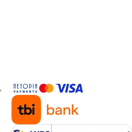
Produsele noastre se regas
casele a milioane de roman
Stim ca increderea aratata
clientii nostri se obtine do
calitate fara compromis.
De aceea produsele noastr
realizate in conditii de calit
mediu, sanatate si securita
ocupationala, la cele mai ri
standarde europene.
Certificari: ISO 9001, ISO 1
OHSAS 18001, OEKO-TEX
e
Certificare Oeko-tex Standa
pentru absenta substantel
periculoase
®
Eticheta Oeko-Tex
indica
utilizatorilor finali interesati