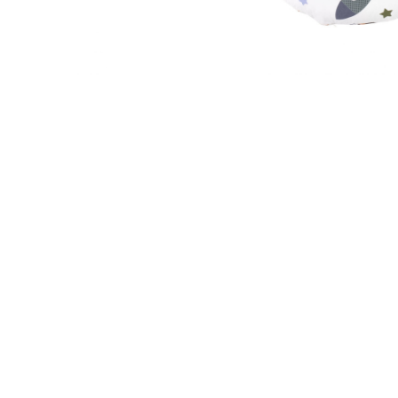
Galbena
Bleu
Gri
Mov
Rosie
Roz
Bej
Verde
Lila
Imprimeu
Cu flori
Uni (1-2 culori)
Cu dungi
Cu inimioare
Cu pisici
Cu Animal Print
Cu ursuleti