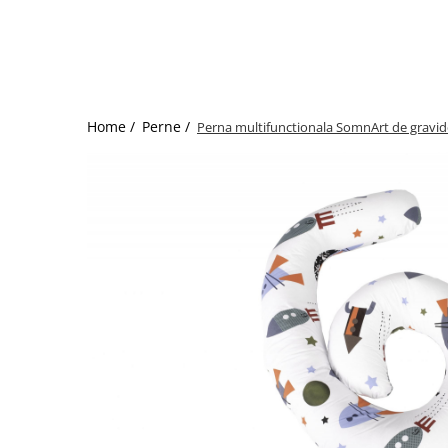
Bumbac satinat
Bumbac policoton
Compatibile cu saltea
90x200cm
100x200cm
Home /
Perne /
Perna multifunctionala SomnArt de gravi
120x200cm
140x200cm
160x200cm
180x200cm
200x200cm
200x220cm
Tipul cearceafului de pat
Cu elastic
Normal - fara elastic
Culoarea
Alba
Neagra