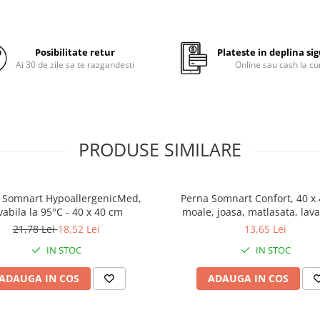
Beneficiile pe care le aduc
pentru gravide:
aceasta perna
Posibilitate retur
Plateste in deplina si
ofera
suport
pentru
intr
Ai 30 de zile sa te razgandesti
Online sau cash la cu
corp
si permite adoptarea
posturi corecte in timpul 
Poate contribui la diminua
durerilor de gat si de sp
PRODUSE SIMILARE
perioada sarcinii
Dupa nastere poate fi folos
perna de alaptat
sau ca
s
 Somnart HypoallergenicMed,
Perna Somnart Confort, 40 x
a
bebelusului
vabila la 95°C - 40 x 40 cm
moale, joasa, matlasata, lava
masina de spalat la 60 de 
21,78 Lei
18,52 Lei
13,65 Lei
Informatii tehnice produs
IN STOC
IN STOC
Fata de perna cu fermoar l
ADAUGA IN COS
ADAUGA IN COS
100% bumbac
Burduf de TNT cu fibra 10