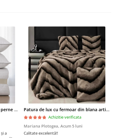
fibra
 bilute
a
Husa
ami
Set pilota 200x215cm 370g cu 2 perne 50x70,alb- PLT37
Patura de lux cu fermoar din blana artificala de nurca 200x230cm+2 fete de perna 50x50cm,maro cu negru-F054
 ore
balaj
Achizitie verificata
Mariana Plotogea,
Acum 5 luni
Loredana,
A
urat
 și a
Calitate excelentă!!
Super încânta
spalare