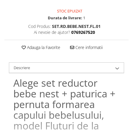
Bumbac satinat
Bumbac policoton
STOC EPUIZAT
Compatibile cu saltea
Durata de livrare:
1
Cod Produs:
SET.RD.BEBE.NEST.FL.01
90x200cm
Ai nevoie de ajutor?
0769267520
100x200cm
120x200cm
Adauga la Favorite
Cere informatii
140x200cm
160x200cm
180x200cm
Descriere
200x200cm
Alege set reductor
200x220cm
Tipul cearceafului de pat
bebe nest + paturica +
Cu elastic
pernuta formarea
Normal - fara elastic
capului bebelusului,
Culoarea
model Fluturi de la
Alba
Neagra