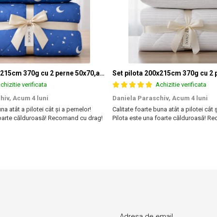
Set pilota 200x215cm 370g cu 2 perne 50x70,albastru- PLT36
chizitie verificata
Achizitie verificata
hiv,
Acum 4 luni
Daniela Paraschiv,
Acum 4 luni
na atât a pilotei cât și a pernelor!
Calitate foarte buna atât a pilotei cât 
foarte călduroasă! Recomand cu drag!
Pilota este una foarte călduroasă! R