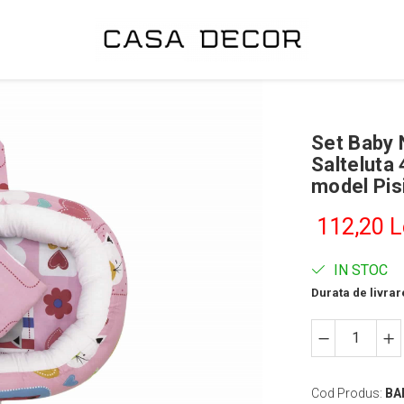
Set Baby 
Salteluta
model Pis
112,20 L
IN STOC
Durata de livrar
Cod Produs:
BA