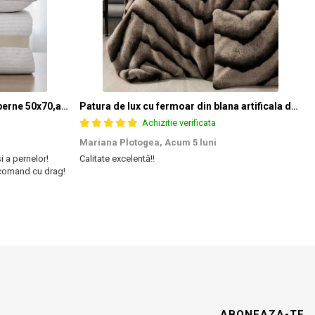
Set pilota 200x215cm 370g cu 2 perne 50x70,alb- PLT37
Patura de lux cu fermoar din blana artificala de nurca 200x230cm+2 fete de perna 50x50cm,maro cu negru-F054
Achizitie verificata
Mariana Plotogea,
Acum 5 luni
și a pernelor!
Calitate excelentă!!
S
ecomand cu drag!
s