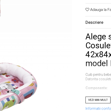
Adauga la Fa
Descriere
Alege 
Cosulet
42x84x
model 
Cuib pentru bebe
Datorita cosulet
Componente:
VEZI MAI MULT
Cosulet bebel
Informatii conf
Salteluta: 4