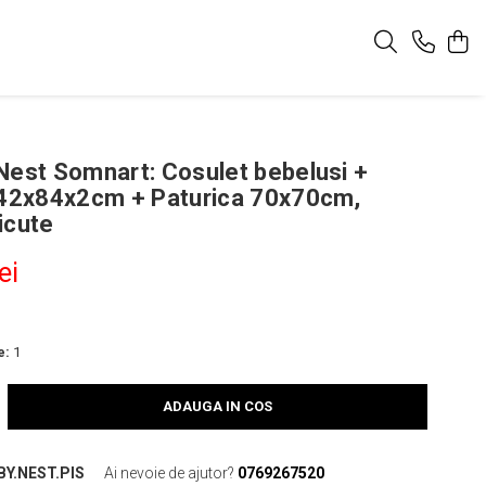
Nest Somnart: Cosulet bebelusi +
 42x84x2cm + Paturica 70x70cm,
icute
ei
e:
1
ADAUGA IN COS
BY.NEST.PIS
Ai nevoie de ajutor?
0769267520