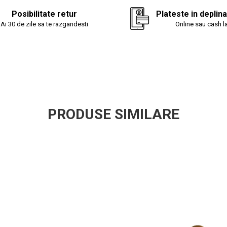
materiale textile
de luare a decizi
Posibilitate retur
Plateste in deplin
– un sinonim int
Ai 30 de zile sa te razgandesti
Online sau cash la
materia prima la 
PRODUSE SIMILARE