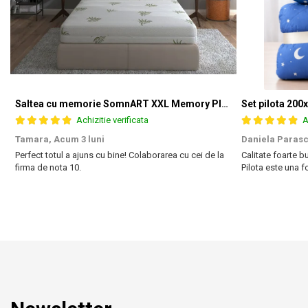
Saltea cu memorie SomnART XXL Memory Plus 160x190, înălțime 25cm, pentru persoane supraponderale, husă Aloe Vera detașabilă, rulată, fermitate mare
Achizitie verificata
A
Tamara,
Acum 3 luni
Daniela Parasc
Perfect totul a ajuns cu bine! Colaborarea cu cei de la
Calitate foarte bu
firma de nota 10.
Pilota este una 