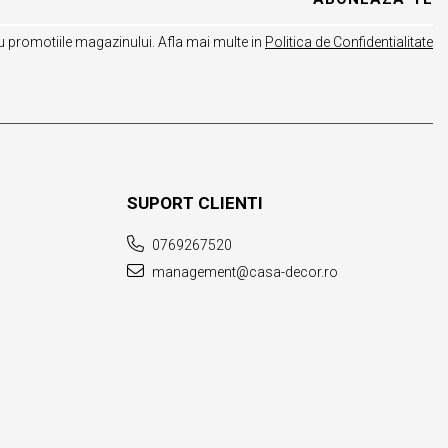
 promotiile magazinului. Afla mai multe in
Politica de Confidentialitate
SUPORT CLIENTI
0769267520
management@casa-decor.ro