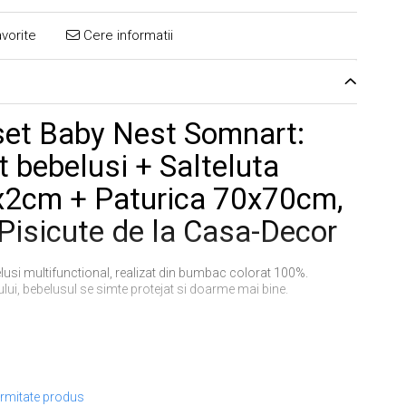
vorite
Cere informatii
set Baby Nest Somnart:
 bebelusi + Salteluta
2cm + Paturica 70x70cm,
Pisicute de la Casa-Decor
lusi multifunctional, realizat din bumbac colorat 100%.
ului, bebelusul se simte protejat si doarme mai bine.
usi
ormitate produs
2x84x2 cm