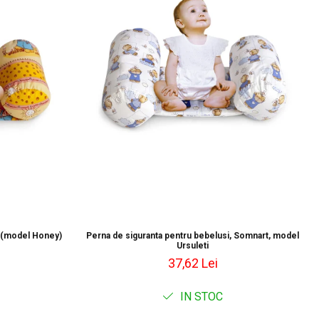
i (model Honey)
Perna de siguranta pentru bebelusi, Somnart, model
Ursuleti
37,62 Lei
IN STOC