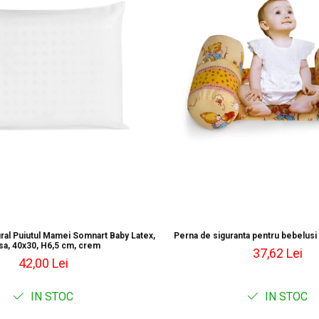
ral Puiutul Mamei Somnart Baby Latex,
Perna de siguranta pentru bebelus
sa, 40x30, H6,5 cm, crem
37,62 Lei
42,00 Lei
IN STOC
IN STOC