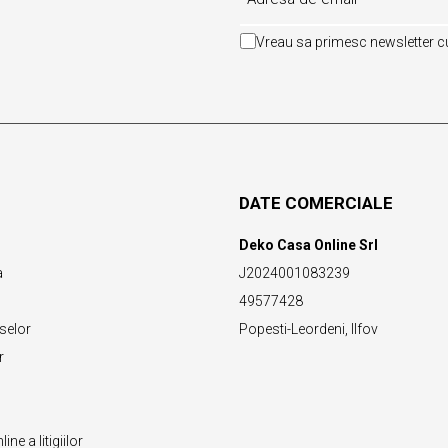
Vreau sa primesc newsletter cu
DATE COMERCIALE
Deko Casa Online Srl
a
J2024001083239
49577428
selor
Popesti-Leordeni, Ilfov
r
ne a litigiilor