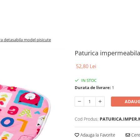
ra detasabila model pisicute
Paturica impermeabila 
52,80 Lei
IN STOC
Durata de livrare:
1
ADAUG
Cod Produs:
PATURICA.IMPER.
Adauga la Favorite
Cere 