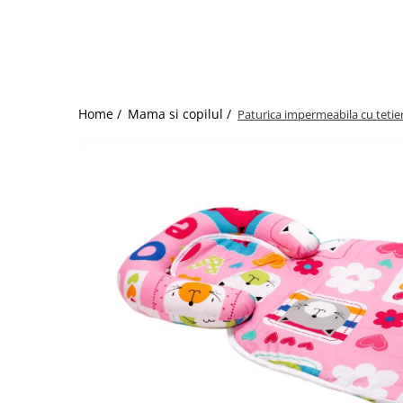
Bumbac satinat
Bumbac policoton
Compatibile cu saltea
90x200cm
100x200cm
Home /
Mama si copilul /
Paturica impermeabila cu tetie
120x200cm
140x200cm
160x200cm
180x200cm
200x200cm
200x220cm
Tipul cearceafului de pat
Cu elastic
Normal - fara elastic
Culoarea
Alba
Neagra