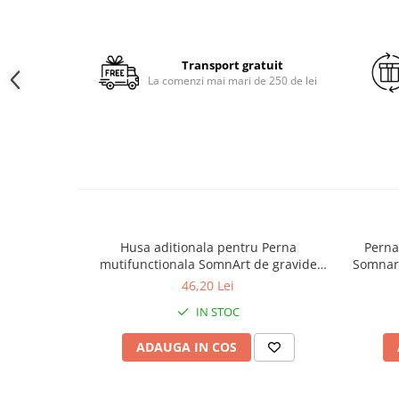
Brodate
Cu Motiv Traditional
Transport gratuit
La comenzi mai mari de 250 de lei
Husa aditionala pentru Perna
Perna
mutifunctionala SomnArt de gravide
Somnart
Mami, Alb
46,20 Lei
IN STOC
ADAUGA IN COS