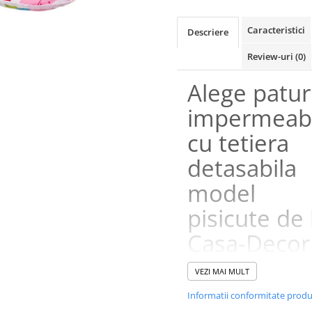
Caracteristici
Descriere
Review-uri
(0)
Alege patur
impermeabi
cu tetiera
detasabila
model
pisicute de 
Casa-Decor
VEZI MAI MULT
Paturica pentru belelusi este
construita din trei straturi cu r
Informatii conformitate prod
diferite: