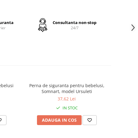
 contact
 placut
% bumbac
guranta
Consultanta non-stop
rier
24/7
afla sub
 din fas
umezeala
l): este
er, moale
sa
xim
ebelusi
Perna de siguranta pentru bebelusi,
Perna de
Somnart, model Ursuleti
37,62 Lei
ol de
 si se
IN STOC
ADAUGA IN COS
AD
landou,
i