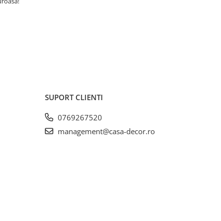
uroasă!
recomand din 
buun și niște
SUPORT CLIENTI
0769267520
management@casa-decor.ro