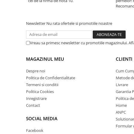
cei de la firma de nota 10.
pernelor! 
Recomand 
Newsletter
Nu rata ofertele si promotiile noastre
Vreau sa primesc newsletter cu promotiile magazinului. Af
MAGAZINUL MEU
CLIENTI
Despre noi
Cum Cum
Politica de Confidentialitate
Metode de
Termeni si conditii
Livrare
Politica Cookies
Garantia 
Inregistrare
Politica d
Contact
Home
ANPC
SOCIAL MEDIA
Solutionare
Formular 
Facebook