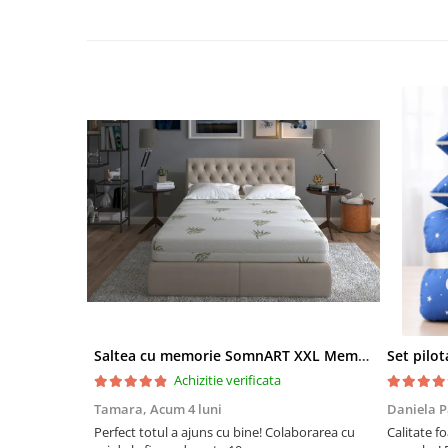
Saltea cu memorie SomnART XXL Memory Plus 160x190, înălțime 25cm, pentru persoane supraponderale, husă Aloe Vera detașabilă, rulată, fermitate mare
Achizitie verificata
Tamara,
Acum 4 luni
Daniela P
Perfect totul a ajuns cu bine! Colaborarea cu
Calitate fo