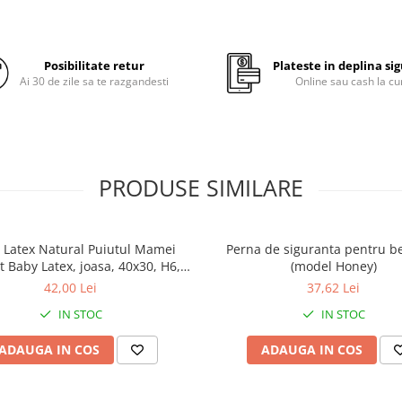
Stratul exterior
: intra in
cu pielea bebelusului, este
la atingere, tesatura 100
Posibilitate retur
Plateste in deplina si
colorat si fin
Ai 30 de zile sa te razgandesti
Online sau cash la cu
Stratul de protectie
: se 
tesatura, este confectionat
impermeabil, astfel incat 
sa nu patrunda in interior
PRODUSE SIMILARE
Stratul de confort
(nucleu
un val din fibre de poliest
si pufos, astfel incat bebe 
beneficieze de confort ma
 Latex Natural Puiutul Mamei
Perna de siguranta pentru b
 Baby Latex, joasa, 40x30, H6,5
(model Honey)
cm, crem
42,00 Lei
37,62 Lei
Tetiera are margini inalte, cu r
protectie a capului bebelusului
IN STOC
IN STOC
prinde usor de paturica prin
intermediul unui snur.
ADAUGA IN COS
ADAUGA IN COS
Se poate folosi in carucior, in 
in scaunul de masina, pe pat s