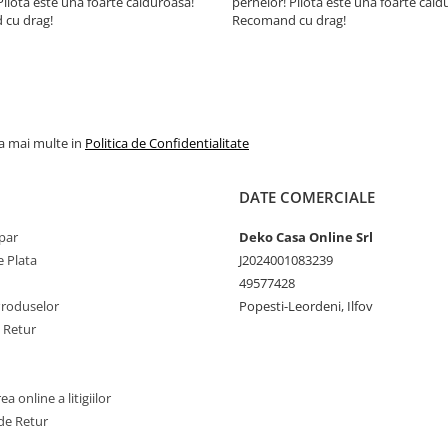
Pilota este una foarte călduroasă!
pernelor! Pilota este una foarte căld
cu drag!
Recomand cu drag!
la mai multe in
Politica de Confidentialitate
DATE COMERCIALE
par
Deko Casa Online Srl
 Plata
J2024001083239
49577428
Produselor
Popesti-Leordeni, Ilfov
e Retur
a online a litigiilor
de Retur