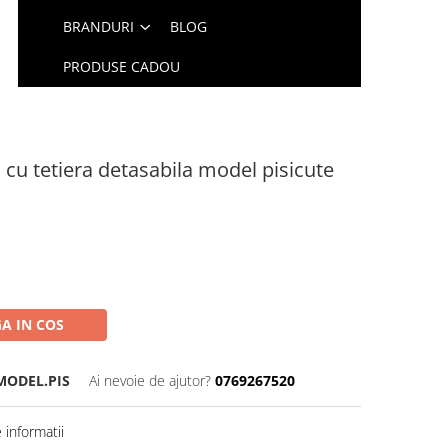
BRANDURI
BLOG
PRODUSE CADOU
cu tetiera detasabila model pisicute
A IN COS
MODEL.PIS
Ai nevoie de ajutor?
0769267520
informatii