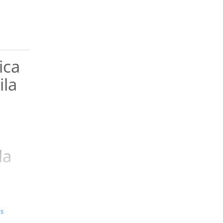
ica
la
la
oluri
us