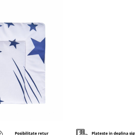
Casa-Decor
Set lenjerie p
bebe contine:
cearceaf cu elastic, 100% 
se fixeaza pe saltea, pentr
de 60x120, avand grosime
aproximativ 10 cm
pernuta joasa, conceputa s
pentru bebelusi, 20x35 cm
pilota 100% bumbac, moale
usoara, dimensiunea stan
80x110 cm
Elasticul cearceafului de pat c
aplicat perimetral acestuia, fa
facila aplicarea,respectiv scoa
acestuia pe/de pe saltea si il f
stea intins perfect, fara cute.
Informatii tehnice produs:
Umplutura pernuta: Sup
Posibilitate retur
Plateste in deplina si