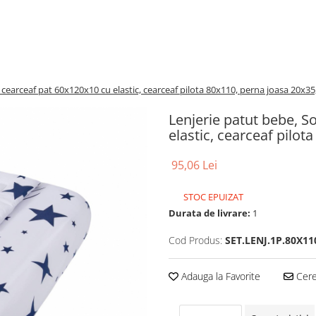
earceaf pat 60x120x10 cu elastic, cearceaf pilota 80x110, perna joasa 20x35,
Lenjerie patut bebe, 
elastic, cearceaf pilot
95,06 Lei
STOC EPUIZAT
Durata de livrare:
1
Cod Produs:
SET.LENJ.1P.80X11
Adauga la Favorite
Cere 