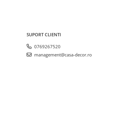
eria
rile
SUPORT CLIENTI
0769267520
management@casa-decor.ro