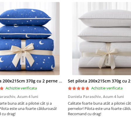
calitate fara compromis.
De aceea produsele noastr
realizate in conditii de calit
mediu, sanatate si securita
ocupationala, la cele mai ri
standarde europene.
Certificari: ISO 9001, ISO 1
OHSAS 18001
Certificare Oeko-tex Standa
pentru absenta substantel
periculoase
®
Eticheta Oeko-Tex
indica
utilizatorilor finali interesati
Set pilota 200x215cm 370g cu 2 perne 50x70,albastru- PLT36
beneficiile suplimentare ale si
testate pentru imbracamintea
Achizitie verificata
Achizitie verificata
prietenoasa cu pielea si alte m
araschiv,
Acum 4 luni
Daniela Paraschiv,
Acum 4 luni
textile. In acest fel, eticheta d
arte buna atât a pilotei cât și a
Calitate foarte buna atât a pilotei cât
ofera un instrument importan
Pilota este una foarte călduroasă!
pernelor! Pilota este una foarte căld
luare a deciziilor atunci cand
cu drag!
Recomand cu drag!
achizitionati produse textile.
Increderea in textile – un sin
international pentru producti