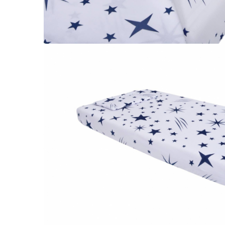
Galbena
Bleu
Gri
Mov
Rosie
Roz
Bej
Verde
Lila
Imprimeu
Cu flori
Uni (1-2 culori)
Cu dungi
Cu inimioare
Cu pisici
Cu Animal Print
Cu ursuleti