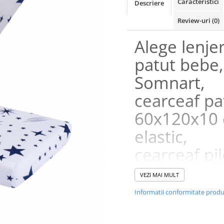
Caracteristici
Descriere
Review-uri
(0)
Alege lenjer
patut bebe,
Somnart,
cearceaf pa
60x120x10 
elastic,
cearceaf pi
80x110, pe
VEZI MAI MULT
joasa 20x35
Informatii conformitate prod
Stelute de l