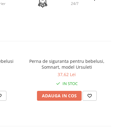
rier
24/7
umbac,
conform
0
.
 ore
balaj
ebelusi
Perna de siguranta pentru bebelusi,
Perna de
urat
Somnart, model Ursuleti
spalare
37,62 Lei
odusului
IN STOC
ADAUGA IN COS
AD
esc in
i.
 de
ar prin