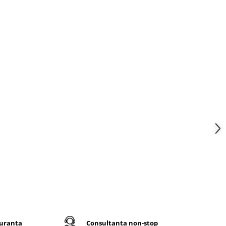
atut
bumbac,
u saltea
a de
pecial
 si
dard de
are este
ce foarte
terea
ace sa
erball
guranta
Consultanta non-stop