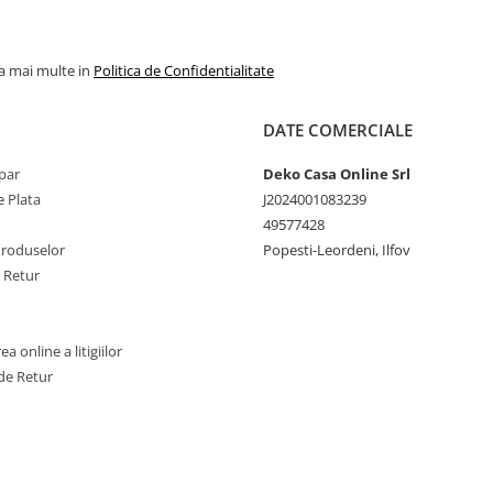
textile responsabil – de la mat
prima la produsul finit pe raftu
magazinelor.
la mai multe in
Politica de Confidentialitate
DATE COMERCIALE
par
Deko Casa Online Srl
 Plata
J2024001083239
49577428
Produselor
Popesti-Leordeni, Ilfov
e Retur
a online a litigiilor
de Retur