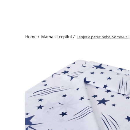
Bumbac satinat
Bumbac policoton
Compatibile cu saltea
90x200cm
100x200cm
Home /
Mama si copilul /
Lenjerie patut bebe, SomnART, c
120x200cm
140x200cm
160x200cm
180x200cm
200x200cm
200x220cm
Tipul cearceafului de pat
Cu elastic
Normal - fara elastic
Culoarea
Alba
Neagra