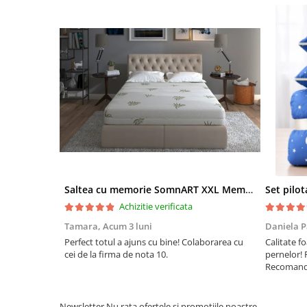
Saltea cu memorie SomnART XXL Memory Plus 160x190, înălțime 25cm, pentru persoane supraponderale, husă Aloe Vera detașabilă, rulată, fermitate mare
Achizitie verificata
Tamara,
Acum 3 luni
Daniela P
Perfect totul a ajuns cu bine! Colaborarea cu
Calitate fo
cei de la firma de nota 10.
pernelor! 
Recomand 
Newsletter
Nu rata ofertele si promotiile noastre