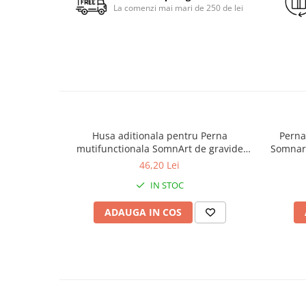
La comenzi mai mari de 250 de lei
Husa aditionala pentru Perna
Perna
mutifunctionala SomnArt de gravide
Somnart
Mami, Alb
46,20 Lei
IN STOC
ADAUGA IN COS