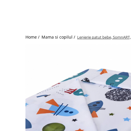
Bumbac satinat
Bumbac policoton
Compatibile cu saltea
90x200cm
100x200cm
Home /
Mama si copilul /
Lenjerie patut bebe, SomnART, 
120x200cm
140x200cm
160x200cm
180x200cm
200x200cm
200x220cm
Tipul cearceafului de pat
Cu elastic
Normal - fara elastic
Culoarea
Alba
Neagra