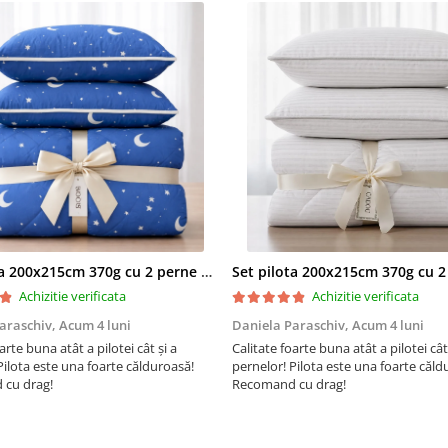
casele a milioane de roman
Stim ca increderea aratata
clientii nostri se obtine do
calitate fara compromis.
De aceea produsele noastr
realizate in conditii de calit
mediu, sanatate si securita
ocupationala, la cele mai ri
standarde europene.
Certificari: ISO 9001, ISO 1
OHSAS 18001
Certificare Oeko-tex Standa
pentru absenta substantel
Set pilota 200x215cm 370g cu 2 perne 50x70,albastru- PLT36
periculoase
Achizitie verificata
Achizitie verificata
®
Eticheta Oeko-Tex
indica
utilizatorilor finali interesati
araschiv,
Acum 4 luni
Daniela Paraschiv,
Acum 4 luni
beneficiile suplimentare ale si
arte buna atât a pilotei cât și a
Calitate foarte buna atât a pilotei cât
testate pentru imbracamintea
Pilota este una foarte călduroasă!
pernelor! Pilota este una foarte căld
prietenoasa cu pielea si alte m
cu drag!
Recomand cu drag!
textile. In acest fel, eticheta d
ofera un instrument importan
luare a deciziilor atunci cand