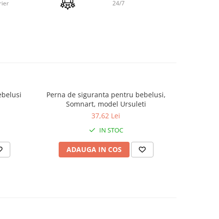
rier
24/7
erball
umbac,
conform
0
.
ebelusi
Perna de siguranta pentru bebelusi,
Perna de
Somnart, model Ursuleti
37,62 Lei
 ore
balaj
IN STOC
urat
spalare
ADAUGA IN COS
AD
odusului
esc in