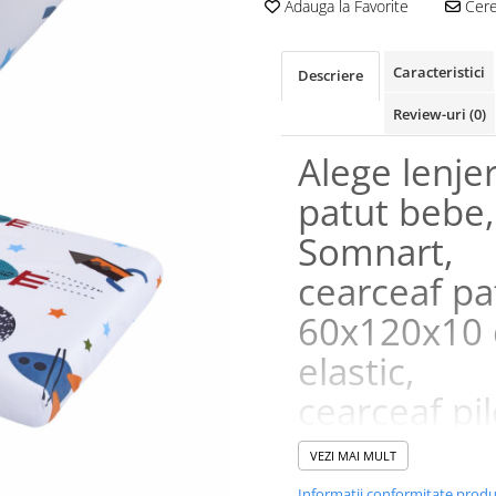
Adauga la Favorite
Cere 
Caracteristici
Descriere
Review-uri
(0)
Alege lenjer
patut bebe,
Somnart,
cearceaf pa
60x120x10 
elastic,
cearceaf pi
80x110, pe
VEZI MAI MULT
joasa 20x35
Informatii conformitate prod