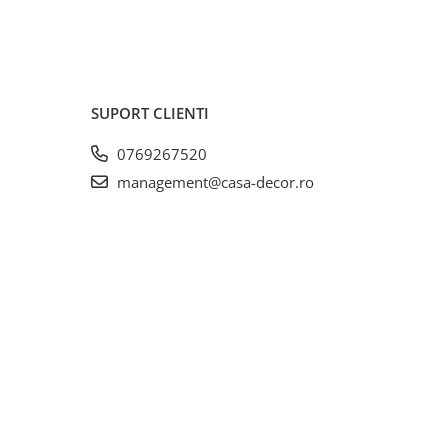
onim
a de
eria
rile
SUPORT CLIENTI
0769267520
management@casa-decor.ro