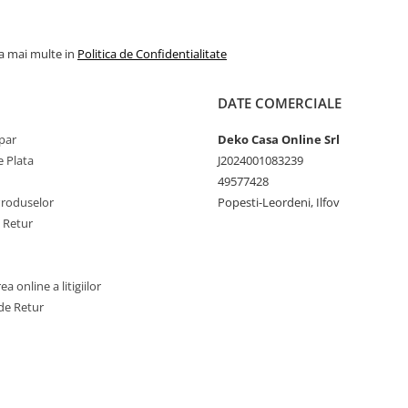
achizitionati produse textile.
Increderea in textile – un sin
international pentru producti
la mai multe in
Politica de Confidentialitate
textile responsabil – de la mat
prima la produsul finit pe raftu
magazinelor.
DATE COMERCIALE
par
Deko Casa Online Srl
 Plata
J2024001083239
49577428
Produselor
Popesti-Leordeni, Ilfov
e Retur
a online a litigiilor
de Retur