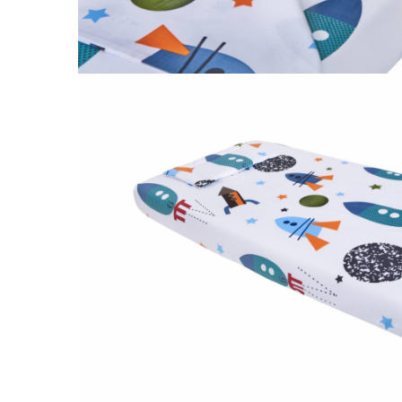
Galbena
Bleu
Gri
Mov
Rosie
Roz
Bej
Verde
Lila
Imprimeu
Cu flori
Uni (1-2 culori)
Cu dungi
Cu inimioare
Cu pisici
Cu Animal Print
Cu ursuleti