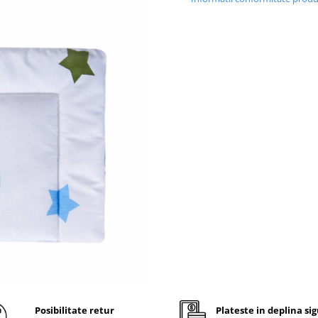
Rachete de 
Casa-Decor
Set lenjerie p
bebe contine:
cearceaf cu elastic, 100% 
se fixeaza pe saltea, pentr
de 60x120, avand grosime
aproximativ 10 cm
pernuta joasa, conceputa s
pentru bebelusi, 20x35 cm
pilota 100% bumbac, moale
usoara, dimensiunea stan
80x110 cm
Elasticul cearceafului de pat c
aplicat perimetral acestuia, fa
facila aplicarea,respectiv scoa
acestuia pe/de pe saltea si il f
Posibilitate retur
Plateste in deplina si
stea intins perfect, fara cute.