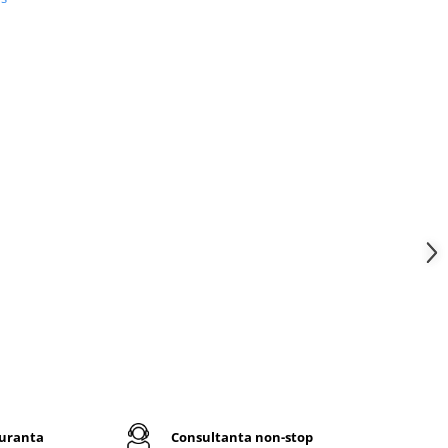
la
atut
bumbac,
u saltea
a de
pecial
 si
dard de
are este
ce foarte
terea
ace sa
guranta
Consultanta non-stop