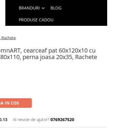
BRANDURI
BLOG
PRODUSE CADOU
, Rachete
SomnART, cearceaf pat 60x120x10 cu
a 80x110, perna joasa 20x35, Rachete
A IN COS
0.13
Ai nevoie de ajutor?
0769267520