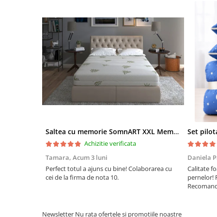
Saltea cu memorie SomnART XXL Memory Plus 160x190, înălțime 25cm, pentru persoane supraponderale, husă Aloe Vera detașabilă, rulată, fermitate mare
Achizitie verificata
Tamara,
Acum 3 luni
Daniela P
Perfect totul a ajuns cu bine! Colaborarea cu
Calitate fo
cei de la firma de nota 10.
pernelor! 
Recomand 
Newsletter
Nu rata ofertele si promotiile noastre