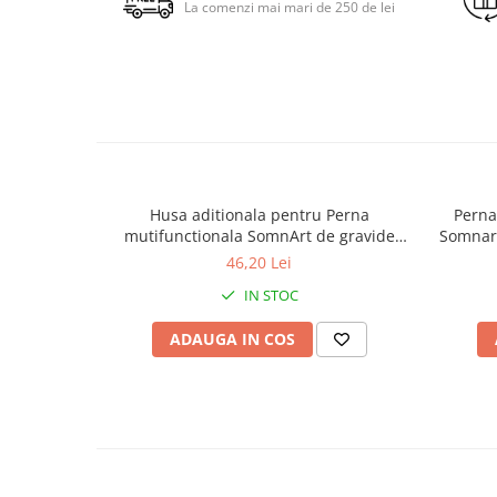
La comenzi mai mari de 250 de lei
Husa aditionala pentru Perna
Perna
mutifunctionala SomnArt de gravide
Somnart
Mami, Alb
46,20 Lei
IN STOC
ADAUGA IN COS