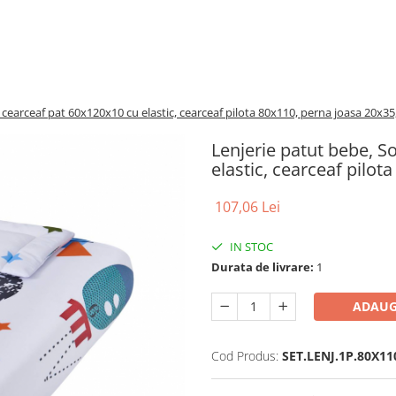
cearceaf pat 60x120x10 cu elastic, cearceaf pilota 80x110, perna joasa 20x35
Lenjerie patut bebe, 
elastic, cearceaf pilot
107,06 Lei
IN STOC
Durata de livrare:
1
ADAUG
Cod Produs:
SET.LENJ.1P.80X11