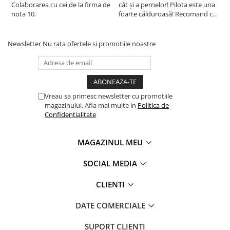
Colaborarea cu cei de la firma de
cât și a pernelor! Pilota este una
c
nota 10.
foarte călduroasă! Recomand cu
f
drag!
d
Newsletter
Nu rata ofertele si promotiile noastre
Vreau sa primesc newsletter cu promotiile
magazinului. Afla mai multe in
Politica de
Confidentialitate
MAGAZINUL MEU
SOCIAL MEDIA
CLIENTI
DATE COMERCIALE
SUPORT CLIENTI