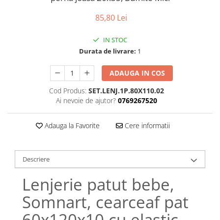
Bumbac satinat
Bumbac policoton
85,80 Lei
Compatibile cu saltea
IN STOC
90x200cm
Durata de livrare:
1
100x200cm
120x200cm
ADAUGA IN COS
140x200cm
Cod Produs:
SET.LENJ.1P.80X110.02
160x200cm
Ai nevoie de ajutor?
0769267520
180x200cm
200x200cm
Adauga la Favorite
Cere informatii
200x220cm
Tipul cearceafului de pat
Descriere
Cu elastic
Normal - fara elastic
Lenjerie patut bebe,
Culoarea
Somnart, cearceaf pat
Alba
60x120x10 cu elastic,
Neagra