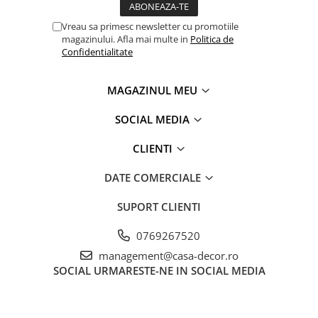
produse textile. Increderea in textile – un sinonim
international pentru productia de textile responsabil – de la
Vreau sa primesc newsletter cu promotiile
materia prima la produsul finit pe rafturile magazinelor.
magazinului. Afla mai multe in
Politica de
Confidentialitate
MAGAZINUL MEU
SOCIAL MEDIA
CLIENTI
DATE COMERCIALE
SUPORT CLIENTI
0769267520
management@casa-decor.ro
SOCIAL
URMARESTE-NE IN SOCIAL MEDIA