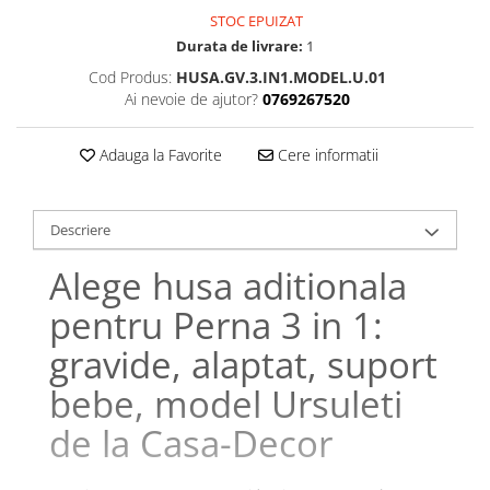
Bumbac satinat
STOC EPUIZAT
Bumbac policoton
Durata de livrare:
1
Compatibile cu saltea
Cod Produs:
HUSA.GV.3.IN1.MODEL.U.01
90x200cm
Ai nevoie de ajutor?
0769267520
100x200cm
Adauga la Favorite
Cere informatii
120x200cm
140x200cm
160x200cm
Descriere
180x200cm
200x200cm
Alege husa aditionala
200x220cm
pentru Perna 3 in 1:
Tipul cearceafului de pat
gravide, alaptat, suport
Cu elastic
Normal - fara elastic
bebe, model Ursuleti
Culoarea
de la Casa-Decor
Alba
Neagra