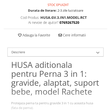
Bumbac satinat
STOC EPUIZAT
Bumbac policoton
Durata de livrare:
2-3 zile lucratoare
Compatibile cu saltea
Cod Produs:
HUSA.GV.3.IN1.MODEL.RCT
90x200cm
Ai nevoie de ajutor?
0769267520
100x200cm
Adauga la Favorite
Cere informatii
120x200cm
140x200cm
160x200cm
Descriere
180x200cm
200x200cm
HUSA aditionala
200x220cm
pentru Perna 3 in 1:
Tipul cearceafului de pat
gravide, alaptat, suport
Cu elastic
Normal - fara elastic
bebe, model Rachete
Culoarea
Alba
Protejaza perna ta pentru gravide 3 in 1 cu aceasta husa
(fata de perna).
Neagra