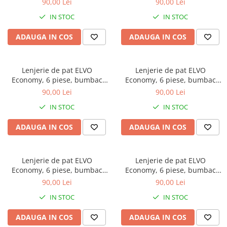
90,00 Lei
90,00 Lei
forme geometrice
IN STOC
IN STOC
ADAUGA IN COS
ADAUGA IN COS
Lenjerie de pat ELVO
Lenjerie de pat ELVO
Economy, 6 piese, bumbac
Economy, 6 piese, bumbac
policoton, verde, cu animal
policoton, bleumarin, cu
90,00 Lei
90,00 Lei
print si forme geometrice
stelute multicolore
IN STOC
IN STOC
ADAUGA IN COS
ADAUGA IN COS
Lenjerie de pat ELVO
Lenjerie de pat ELVO
Economy, 6 piese, bumbac
Economy, 6 piese, bumbac
policoton, gri, cu carouri
policoton, crem, cu model
90,00 Lei
90,00 Lei
oriental
IN STOC
IN STOC
ADAUGA IN COS
ADAUGA IN COS