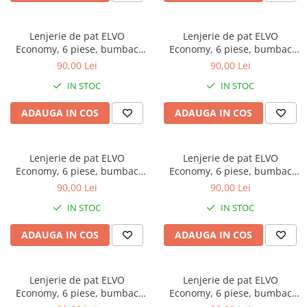
Brodate
Cu Motiv Traditional
Lenjerie de pat ELVO
Lenjerie de pat ELVO
Economy, 6 piese, bumbac
Economy, 6 piese, bumbac
policoton, bleumarin, cu flori
policoton, maro, cu fluturi
90,00 Lei
90,00 Lei
si fluturi
IN STOC
IN STOC
ADAUGA IN COS
ADAUGA IN COS
Lenjerie de pat ELVO
Lenjerie de pat ELVO
Economy, 6 piese, bumbac
Economy, 6 piese, bumbac
policoton, alba, cu lalele
policoton, neagra, cu papadii
90,00 Lei
90,00 Lei
galbene
si note muzicale
IN STOC
IN STOC
ADAUGA IN COS
ADAUGA IN COS
Lenjerie de pat ELVO
Lenjerie de pat ELVO
Economy, 6 piese, bumbac
Economy, 6 piese, bumbac
policoton, bleumarin, cu
policoton, crem, cu flori