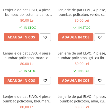
Lenjerie de pat ELVO, 4 piese,
Lenjerie de pat ELVO, 4 piese,
bumbac policoton, alba, cu
bumbac policoton, verde, cu
model oriental negru
animal print si forme
80,00 Lei
80,00 Lei
geometrice
IN STOC
IN STOC
ADAUGA IN COS
ADAUGA IN COS
Lenjerie de pat ELVO, 4 piese,
Lenjerie de pat ELVO, 4 piese,
bumbac policoton, maro, cu
bumbac policoton, gri, cu flori
fluturi
mov
80,00 Lei
80,00 Lei
IN STOC
IN STOC
ADAUGA IN COS
ADAUGA IN COS
Lenjerie de pat ELVO, 4 piese,
Lenjerie de pat ELVO, 4 piese,
bumbac policoton, bleumarin,
bumbac policoton, alba, cu
cu flori albe
lalele galbene
80,00 Lei
80,00 Lei