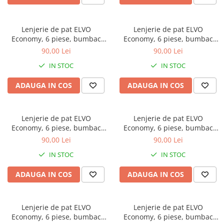
Bumbac satinat
Bumbac policoton
Lenjerie de pat ELVO
Lenjerie de pat ELVO
Compatibile cu saltea
Economy, 6 piese, bumbac
Economy, 6 piese, bumbac
90x200cm
policoton, crem, cu trandafiri
policoton, alba, cu stelute
90,00 Lei
90,00 Lei
roz
rosii
100x200cm
IN STOC
IN STOC
120x200cm
140x200cm
ADAUGA IN COS
ADAUGA IN COS
160x200cm
180x200cm
Lenjerie de pat ELVO
Lenjerie de pat ELVO
200x200cm
Economy, 6 piese, bumbac
Economy, 6 piese, bumbac
200x220cm
policoton, alba, cu flori mov
policoton, alba, cu copaci
90,00 Lei
90,00 Lei
multicolori
Tipul cearceafului de pat
IN STOC
IN STOC
Cu elastic
ADAUGA IN COS
ADAUGA IN COS
Normal - fara elastic
Culoarea
Alba
Lenjerie de pat ELVO
Lenjerie de pat ELVO
Economy, 6 piese, bumbac
Economy, 6 piese, bumbac
Neagra