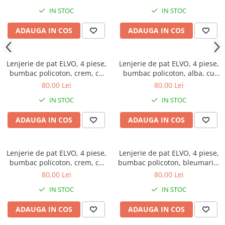
IN STOC
IN STOC
ADAUGA IN COS
ADAUGA IN COS
Lenjerie de pat ELVO, 4 piese,
Lenjerie de pat ELVO, 4 piese,
bumbac policoton, crem, cu
bumbac policoton, alba, cu
flori maro si negre
stelute rosii
80,00 Lei
80,00 Lei
IN STOC
IN STOC
ADAUGA IN COS
ADAUGA IN COS
Lenjerie de pat ELVO, 4 piese,
Lenjerie de pat ELVO, 4 piese,
bumbac policoton, crem, cu
bumbac policoton, bleumarin,
flori mov
cu forme geometrice
80,00 Lei
80,00 Lei
IN STOC
IN STOC
ADAUGA IN COS
ADAUGA IN COS