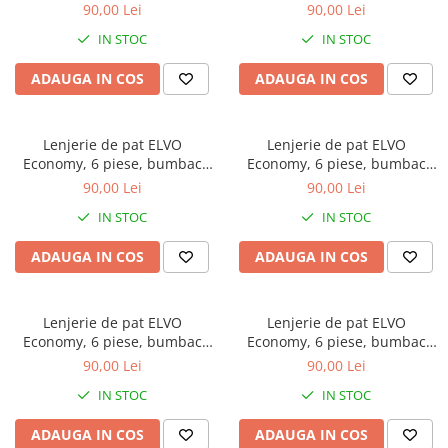
policoton, gri, cu flori mov
policoton, alba, cu flori roz
90,00 Lei
90,00 Lei
Galbena
IN STOC
IN STOC
Bleu
Gri
ADAUGA IN COS
ADAUGA IN COS
Mov
Rosie
Lenjerie de pat ELVO
Lenjerie de pat ELVO
Roz
Economy, 6 piese, bumbac
Economy, 6 piese, bumbac
Bej
policoton, alba, cu flori
policoton, gri, cu flori albe
90,00 Lei
90,00 Lei
Verde
albastre
IN STOC
IN STOC
Lila
Imprimeu
ADAUGA IN COS
ADAUGA IN COS
Cu flori
Uni (1-2 culori)
Lenjerie de pat ELVO
Lenjerie de pat ELVO
Cu dungi
Economy, 6 piese, bumbac
Economy, 6 piese, bumbac
Cu inimioare
policoton, gri, cu flori crem
policoton, bleu, cu flori
90,00 Lei
90,00 Lei
stilizate
Cu pisici
IN STOC
IN STOC
Cu Animal Print
ADAUGA IN COS
ADAUGA IN COS
Cu ursuleti