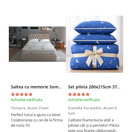
Saltea cu memorie SomnART XXL Memory Plus 160x190, înălțime 25cm, pentru persoane supraponderale, husă Aloe Vera detașabilă, rulată, fermitate mare
Set pilota 200x215cm 370g cu 2 perne 50x70,albastru- PLT36
Achizitie verificata
Achizitie verificata
Achi
Tamara,
Acum 3 luni
Daniela Paraschiv,
Acum 4
Dan
luni
lun
Perfect totul a ajuns cu bine!
Colaborarea cu cei de la firma
Calitate foarte buna atât a
Cali
de nota 10.
pilotei cât și a pernelor! Pilota
pilo
este una foarte călduroasă!
est