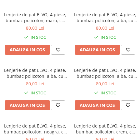
Lenjerie de pat ELVO, 4 piese,
Lenjerie de pat ELVO, 4 piese,
bumbac policoton, maro, cu
bumbac policoton, alba, cu
flori albe
flori verzi si albastre
80,00 Lei
80,00 Lei
IN STOC
IN STOC
ADAUGA IN COS
ADAUGA IN COS
Lenjerie de pat ELVO, 4 piese,
Lenjerie de pat ELVO, 4 piese,
bumbac policoton, alba, cu
bumbac policoton, alba, cu
flori roz
copaci multicolori
80,00 Lei
80,00 Lei
IN STOC
IN STOC
ADAUGA IN COS
ADAUGA IN COS
Lenjerie de pat ELVO, 4 piese,
Lenjerie de pat ELVO, 4 piese,
bumbac policoton, neagra, cu
bumbac policoton, crem, cu
papadii si note muzicale
flori
80,00 Lei
80,00 Lei