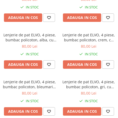
IN STOC
IN STOC
ADAUGA IN COS
ADAUGA IN COS
Lenjerie de pat ELVO, 4 piese,
Lenjerie de pat ELVO, 4 piese,
bumbac policoton, alba, cu
bumbac policoton, crem, cu
flori albastre
trandafiri roz
80,00 Lei
80,00 Lei
IN STOC
IN STOC
ADAUGA IN COS
ADAUGA IN COS
Lenjerie de pat ELVO, 4 piese,
Lenjerie de pat ELVO, 4 piese,
bumbac policoton, bleumarin,
bumbac policoton, gri, cu
cu stelute multicolore
carouri
80,00 Lei
80,00 Lei
IN STOC
IN STOC
ADAUGA IN COS
ADAUGA IN COS