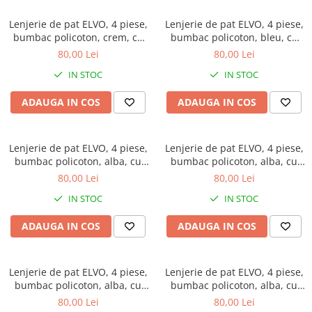
Lenjerie de pat ELVO, 4 piese,
Lenjerie de pat ELVO, 4 piese,
bumbac policoton, crem, cu
bumbac policoton, bleu, cu
flori caramizii
flori stilizate
80,00 Lei
80,00 Lei
IN STOC
IN STOC
ADAUGA IN COS
ADAUGA IN COS
Lenjerie de pat ELVO, 4 piese,
Lenjerie de pat ELVO, 4 piese,
bumbac policoton, alba, cu
bumbac policoton, alba, cu
forme geometrice mustar
flori mov
80,00 Lei
80,00 Lei
IN STOC
IN STOC
ADAUGA IN COS
ADAUGA IN COS
Lenjerie de pat ELVO, 4 piese,
Lenjerie de pat ELVO, 4 piese,
bumbac policoton, alba, cu
bumbac policoton, alba, cu
papadii si cercuri rosii
cercuri multicolore
80,00 Lei
80,00 Lei