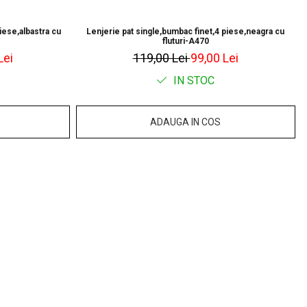
iese,albastra cu
Lenjerie pat single,bumbac finet,4 piese,neagra cu
fluturi-A470
Lei
119,00 Lei
99,00 Lei
IN STOC
ADAUGA IN COS