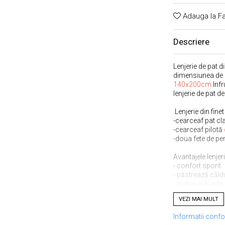
Adauga la Fa
Descriere
Lenjerie de pat 
dimensiunea de
140x200cm
.Inf
lenjerie de pat d
Lenjerie din fin
-cearceaf pat cla
-cearceaf pilotă
-doua fete de 
Avantajele lenjeri
- confort sporit
- păstrează căldu
- material foarte
- rezistență înde
VEZI MAI MULT
- ușor de întrețin
- se spală norma
Informatii conf
- nu este necesa