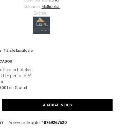
Culoarea:
Multicolor
Brandul:
e:
1-2 zile lucratoare
 CADOU
x Papuci hotelieri
LLITE pentru SPA
bi
0,00 Lei
Gratuit
ADAUGA IN COS
67
Ai nevoie de ajutor?
0769267520