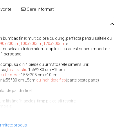
vorite
Cere informatii
din bumbac finet multicolora cu dungi,perfecta pentru saltele cu
90x200cm
,
100x200cm
,
120x200cm
si
rumuseteaza-ti dormitorul copilului cu acest superb model de
e 1 persoana.
et compusă din 4 piese cu următoarele dimensiuni:
sic,
fara elastic
:155*230 cm ±10cm
cu fermoar
:155*205 cm ±10cm
pernă:55*80 cm ±5cm
cu inchidere flep
(parte peste parte)
ilor de pat din finet:
ra lăsând în același timp pielea să respire;
 moale;
lungată în timp;
ut
l
ormitate produs
ră folosirea unui balsam de rufe