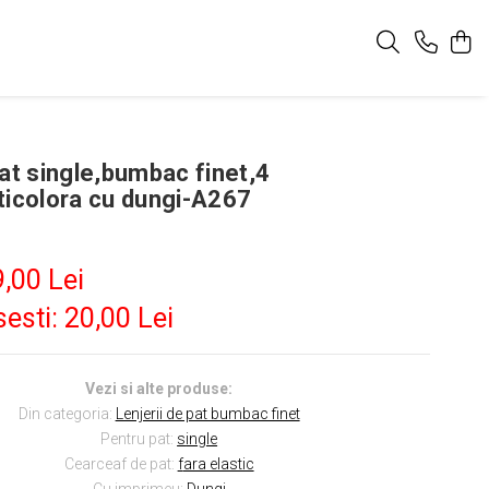
at single,bumbac finet,4
ticolora cu dungi-A267
,00 Lei
esti:
20,00
Lei
Vezi si alte produse:
Din categoria:
Lenjerii de pat bumbac finet
Pentru pat:
s
ingle
Cearceaf de pat:
f
ara elastic
Cu imprimeu:
Dungi