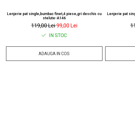
Lenjerie pat single,bumbac finet,4 piese,gri deschis cu
Lenjerie pat sin
stelute-A146
119,00 Lei
99,00 Lei
1
IN STOC
ADAUGA IN COS