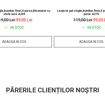
gle,bumbac finet,4 piese,bleumarin cu
Lenjerie pat single,bumbac finet,4 p
stele aurii-A269
pene-A270
19,00 Lei
99,00 Lei
119,00 Lei
99,00 
IN STOC
IN STOC
ADAUGA IN COS
ADAUGA IN COS
PĂRERILE CLIENȚILOR NOȘTRI