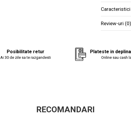
- nu necesită căl
- rezistentă spor
Caracteristici
Instrucțiuni de în
Review-uri
(0
-se spală la max
-nu se folosesc î
-se calcă la ma
-se recomandă că
igienă corectă ș
imprimare.
Posibilitate retur
Plateste in deplin
Ai 30 de zile sa te razgandesti
Online sau cash la
*Pozele sunt cu 
între fotografia 
RECOMANDARI