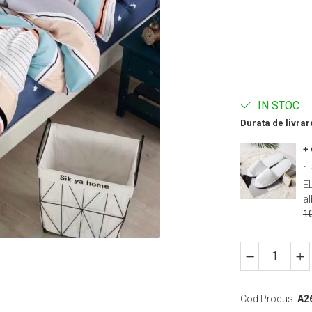
IN STOC
Durata de livrar
+
1 
E
al
1
Cod Produs:
A2