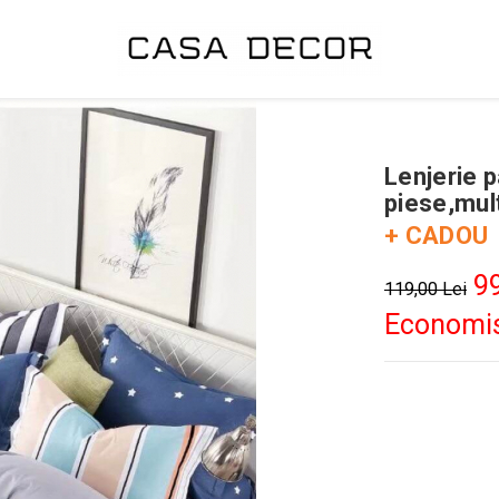
Lenjerie p
piese,mul
+ CADOU
99
119,00 Lei
Economis