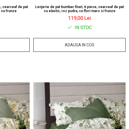
, cearceaf de pat
Lenjerie de pat bumbac finet, 6 piese, cearceaf de pat
l cu frunze
cu elastic, roz pudra, cu flori maro si frunze
119,00 Lei
IN STOC
ADAUGA IN COS