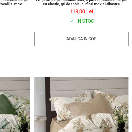
, cearceaf de pat
Lenjerie de pat bumbac finet, 6 piese, cearceaf de pat
tocalii si mov
cu elastic, gri deschis, cu flori mov si albastre
119,00 Lei
IN STOC
ADAUGA IN COS