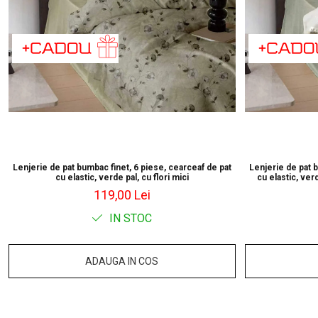
Lenjerie de pat bumbac finet, 6 piese, cearceaf de pat
Lenjerie de pat 
cu elastic, verde pal, cu flori mici
cu elastic, ver
119,00 Lei
IN STOC
ADAUGA IN COS