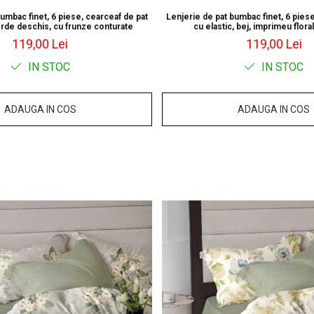
bumbac finet, 6 piese, cearceaf de pat
Lenjerie de pat bumbac finet, 6 piese
erde deschis, cu frunze conturate
cu elastic, bej, imprimeu flora
119,00 Lei
119,00 Lei
IN STOC
IN STOC
ADAUGA IN COS
ADAUGA IN COS