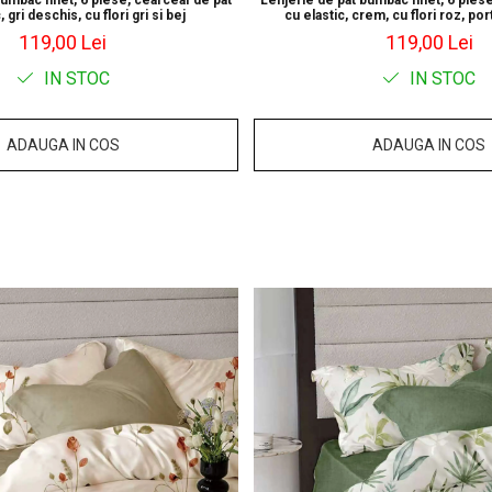
bumbac finet, 6 piese, cearceaf de pat
Lenjerie de pat bumbac finet, 6 piese
, gri deschis, cu flori gri si bej
cu elastic, crem, cu flori roz, por
119,00 Lei
119,00 Lei
IN STOC
IN STOC
ADAUGA IN COS
ADAUGA IN COS