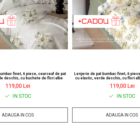
bumbac finet, 6 piese, cearceaf de pat
Lenjerie de pat bumbac finet, 6 piese
de deschis, cu buchete de flori albe
cu elastic, verde deschis, cu flori a
119,00 Lei
119,00 Lei
IN STOC
IN STOC
ADAUGA IN COS
ADAUGA IN COS