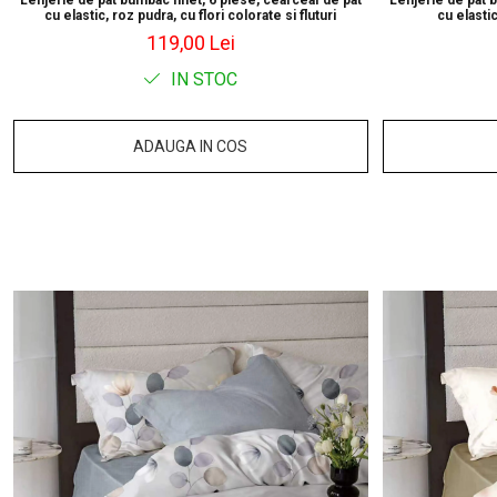
Lenjerie de pat bumbac finet, 6 piese, cearceaf de pat
Lenjerie de pat 
cu elastic, roz pudra, cu flori colorate si fluturi
cu elastic
119,00 Lei
IN STOC
ADAUGA IN COS