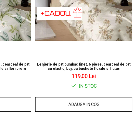
, cearceaf de pat
Lenjerie de pat bumbac finet, 6 piese, cearceaf de pat
le si flori crem
cu elastic, bej, cu buchete florale si fluturi
119,00 Lei
IN STOC
ADAUGA IN COS