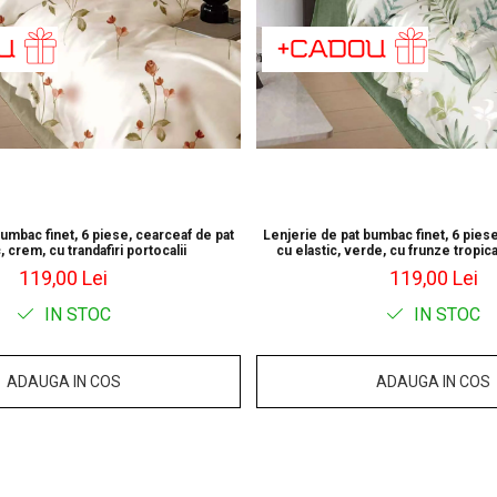
bumbac finet, 6 piese, cearceaf de pat
Lenjerie de pat bumbac finet, 6 piese
, crem, cu trandafiri portocalii
cu elastic, verde, cu frunze tropica
119,00 Lei
119,00 Lei
IN STOC
IN STOC
ADAUGA IN COS
ADAUGA IN COS