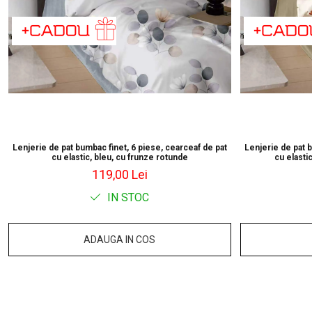
Lenjerie de pat bumbac finet, 6 piese, cearceaf de pat
Lenjerie de pat 
cu elastic, bleu, cu frunze rotunde
cu elastic
119,00 Lei
IN STOC
ADAUGA IN COS