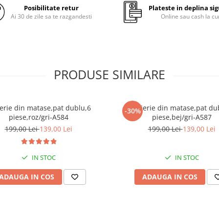
Posibilitate retur
Plateste in deplina si
cm ±5cm cu inchidere flep(par
Ai 30 de zile sa te razgandesti
Online sau cash la cu
peste parte)
Avantajele lenjeriilor de pat di
- confort sporit
- păstrează căldura lăsând în a
timp pielea să respire;
PRODUSE SIMILARE
- material foarte moale;
- rezistență îndelungată în tim
- ușor de întreținut
- se spală normal
erie din matase,pat dublu,6
Lenjerie din matase,pat du
-30%
- nu este necesară folosirea u
piese,roz/gri-A584
piese,bej/gri-A587
balsam de rufe
199,00 Lei
139,00 Lei
199,00 Lei
139,00 Lei
- nu necesită călcare;
- rezistentă sporită a culorilor 
decolorează in timp.
IN STOC
IN STOC
Instrucțiuni de întreținere:
ADAUGA IN COS
-se spală la maxim 30°C auto
ADAUGA IN COS
pentru rezistența indelungată
imprimeurilor;
-nu se folosesc înălbitori chimi
-se calcă la maxim 130°C;