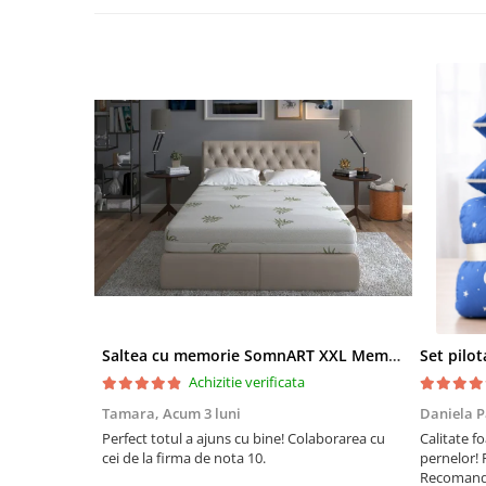
Saltea cu memorie SomnART XXL Memory Plus 160x190, înălțime 25cm, pentru persoane supraponderale, husă Aloe Vera detașabilă, rulată, fermitate mare
Achizitie verificata
Tamara,
Acum 3 luni
Daniela P
Perfect totul a ajuns cu bine! Colaborarea cu
Calitate fo
cei de la firma de nota 10.
pernelor! 
Recomand 