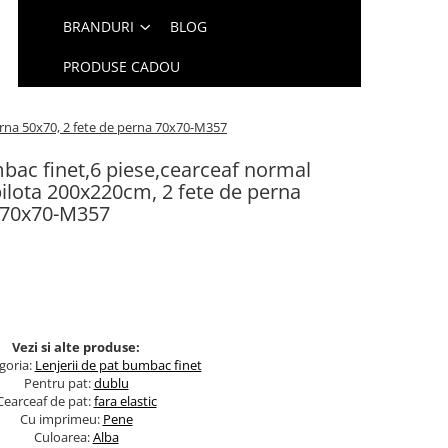
BRANDURI
BLOG
PRODUSE CADOU
erna 50x70, 2 fete de perna 70x70-M357
bac finet,6 piese,cearceaf normal
ilota 200x220cm, 2 fete de perna
a 70x70-M357
Vezi si alte produse:
goria:
Lenjerii de pat bumbac finet
Pentru pat:
dublu
Cearceaf de pat:
fara elastic
Cu imprimeu:
Pene
Culoarea:
Alba