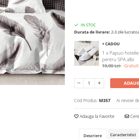
IN STOC
Durata de livrare:
2-3 zile lucrato
+ CADOU
1 x Papuci hotelie
pentru SPA albi
10,00 Lei
Gratuit
ADAUG
Cod Produs:
M357
Ai nevoie d
Adauga la Favorite
Cere 
Caracteristici
Descriere