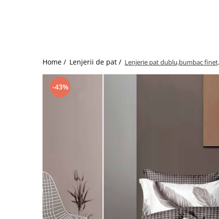
Bumbac satinat
Bumbac policoton
Compatibile cu saltea
90x200cm
100x200cm
Home /
Lenjerii de pat /
Lenjerie pat dublu,bumbac finet
120x200cm
140x200cm
-43%
160x200cm
180x200cm
200x200cm
200x220cm
Tipul cearceafului de pat
Cu elastic
Normal - fara elastic
Culoarea
Alba
Neagra