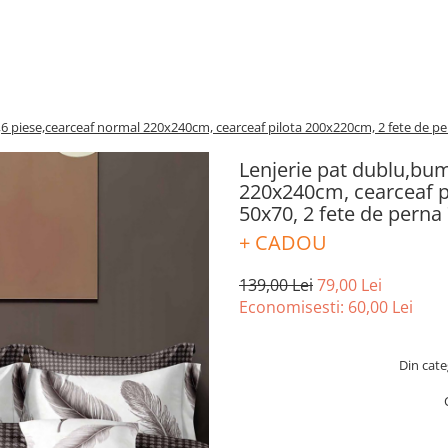
,6 piese,cearceaf normal 220x240cm, cearceaf pilota 200x220cm, 2 fete de p
Lenjerie pat dublu,bum
220x240cm, cearceaf p
50x70, 2 fete de pern
+ CADOU
139,00 Lei
79,00 Lei
Economisesti:
60,00
Lei
Din cate