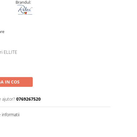
Brandul:
are
ri ELLITE
A IN COS
e ajutor?
0769267520
informatii