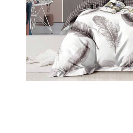
Galbena
Bleu
Gri
Mov
Rosie
Roz
Bej
Verde
Lila
Imprimeu
Cu flori
Uni (1-2 culori)
Cu dungi
Cu inimioare
Cu pisici
Cu Animal Print
Cu ursuleti