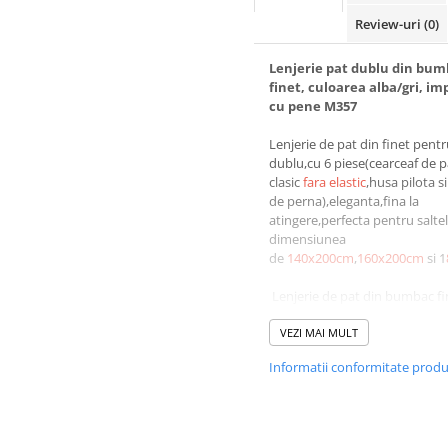
Review-uri
(0)
Lenjerie pat dublu din bu
finet, culoarea alba/gri, i
cu pene M357
Lenjerie de pat din finet pent
dublu,cu 6 piese(cearceaf de p
clasic
fara elastic
,husa pilota si
de perna),eleganta,fina la
atingere,perfecta pentru salte
dimensiunea
de
140x200cm
,
160x200cm
si 1
Lenjerie de pat din bumbac fi
compusă din 6 piese cu următ
dimensiuni:
VEZI MAI MULT
-cearceaf pat clasic:220*240 
Informatii conformitate prod
-cearceaf pilotă :200*220 cm 
-doua fete de pernă:50*70
cm ±5cm cu inchidere flep(par
peste parte)
-doua fete de pernă:70*70