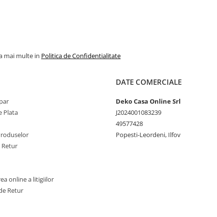
la mai multe in
Politica de Confidentialitate
DATE COMERCIALE
par
Deko Casa Online Srl
 Plata
J2024001083239
49577428
Produselor
Popesti-Leordeni, Ilfov
e Retur
a online a litigiilor
de Retur