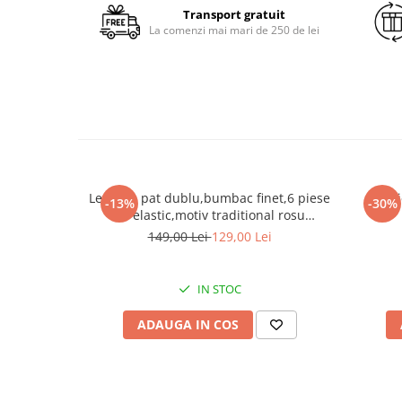
Transport gratuit
La comenzi mai mari de 250 de lei
Lenjerie pat dublu,bumbac finet,6 piese
Lenj
-13%
-30%
cu elastic,motiv traditional rosu
albastru-A423
149,00 Lei
129,00 Lei
IN STOC
ADAUGA IN COS