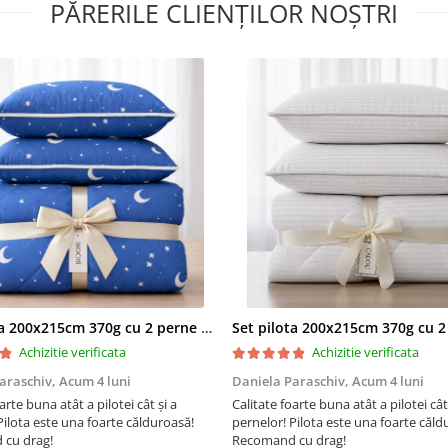
PĂRERILE CLIENȚILOR NOȘTRI
-se recomandă că produsul să 
spălat înainte de prima utiliza
pentru o igienă corectă și pen
îndepărta surplusul de vopsea
procesul de imprimare.
*Pozele sunt cu caracter infor
astfel pot exista mici diferenț
nuanță între fotografia de pr
și produs datorită prelucrării
fotografiei.*
Set pilota 200x215cm 370g cu 2 perne 50x70,albastru- PLT36
Achizitie verificata
Achizitie verificata
araschiv,
Acum 4 luni
Daniela Paraschiv,
Acum 4 luni
arte buna atât a pilotei cât și a
Calitate foarte buna atât a pilotei cât
Pilota este una foarte călduroasă!
pernelor! Pilota este una foarte căld
cu drag!
Recomand cu drag!