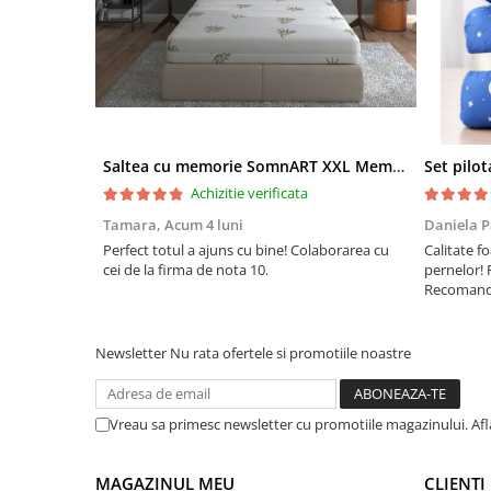
Saltea cu memorie SomnART XXL Memory Plus 160x190, înălțime 25cm, pentru persoane supraponderale, husă Aloe Vera detașabilă, rulată, fermitate mare
Achizitie verificata
Tamara,
Acum 4 luni
Daniela P
Perfect totul a ajuns cu bine! Colaborarea cu
Calitate fo
cei de la firma de nota 10.
pernelor! 
Recomand 
Newsletter
Nu rata ofertele si promotiile noastre
Vreau sa primesc newsletter cu promotiile magazinului. Af
MAGAZINUL MEU
CLIENTI