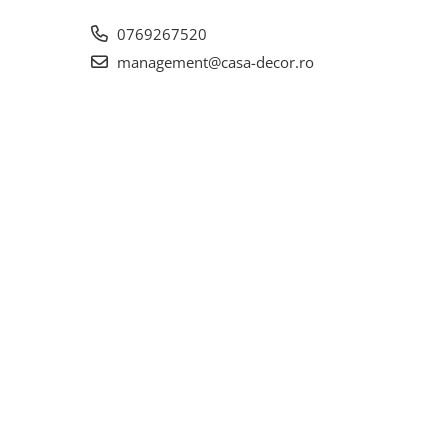
0769267520
management@casa-decor.ro