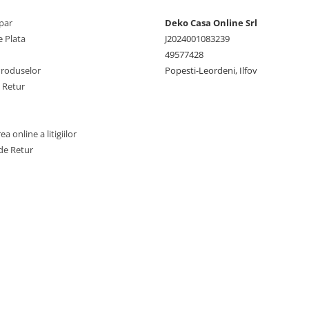
par
Deko Casa Online Srl
 Plata
J2024001083239
49577428
Produselor
Popesti-Leordeni, Ilfov
e Retur
a online a litigiilor
de Retur