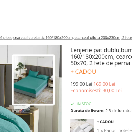
6 piese,cearceaf cu elastic 160/180x200cm, cearceaf pilota 200x230cm, 2 fet
Lenjerie pat dublu,bum
160/180x200cm, cearce
50x70, 2 fete de pern
+ CADOU
199,00 Lei
169,00 Lei
Economisesti:
30,00
Lei
IN STOC
Durata de livrare:
2-3 zile lucrato
+ CADOU
1 x Papuci hotelie