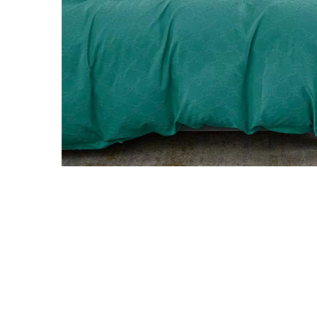
Galbena
Bleu
Gri
Mov
Rosie
Roz
Bej
Verde
Lila
Imprimeu
Cu flori
Uni (1-2 culori)
Cu dungi
Cu inimioare
Cu pisici
Cu Animal Print
Cu ursuleti