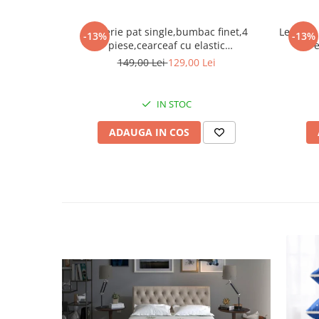
Lenjerie pat single,bumbac finet,4
Lenjerie
-13%
-13%
piese,cearceaf cu elastic
cu e
140x200cm,cearceaf pilota 155x205cm,2
149,00 Lei
129,00 Lei
fete de perna 55x80cm-A1244
IN STOC
ADAUGA IN COS