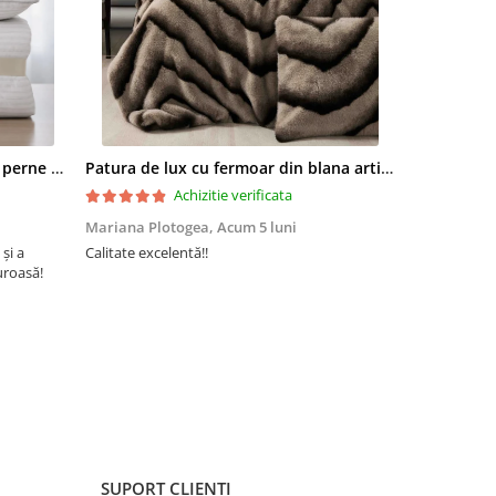
ezentare
t bumbac
ic
Set pilota 200x215cm 370g cu 2 perne 50x70,alb- PLT37
Patura de lux cu fermoar din blana artificala de nurca 200x230cm+2 fete de perna 50x50cm,maro cu negru-F054
Achizitie verificata
Mariana Plotogea,
Acum 5 luni
Loredana,
A
 și a
Calitate excelentă!!
Super încânta
uroasă!
recomand din 
buun și niște
SUPORT CLIENTI