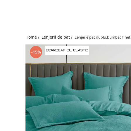
Bumbac satinat
Bumbac policoton
Compatibile cu saltea
90x200cm
100x200cm
Home /
Lenjerii de pat /
Lenjerie pat dublu,bumbac finet,
120x200cm
140x200cm
-15%
160x200cm
180x200cm
200x200cm
200x220cm
Tipul cearceafului de pat
Cu elastic
Normal - fara elastic
Culoarea
Alba
Neagra