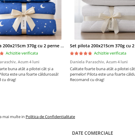
nuanță între fotografia de pr
și produs datorită prelucrării
fotografiei.*
Vezi si alte produse:
Din categoria:
Lenjerii de pa
finet
Pentru pat:
dublu
Cearceaf de pat:
cu elast
Set pilota 200x215cm 370g cu 2 perne 50x70,albastru- PLT36
Cu imprimeu:
Uni
Culoarea:
Turcoaz
Achizitie verificata
Achizitie verificata
Brandul:
araschiv,
Acum 4 luni
Daniela Paraschiv,
Acum 4 luni
arte buna atât a pilotei cât și a
Calitate foarte buna atât a pilotei cât
Pilota este una foarte călduroasă!
pernelor! Pilota este una foarte căld
cu drag!
Recomand cu drag!
la mai multe in
Politica de Confidentialitate
DATE COMERCIALE