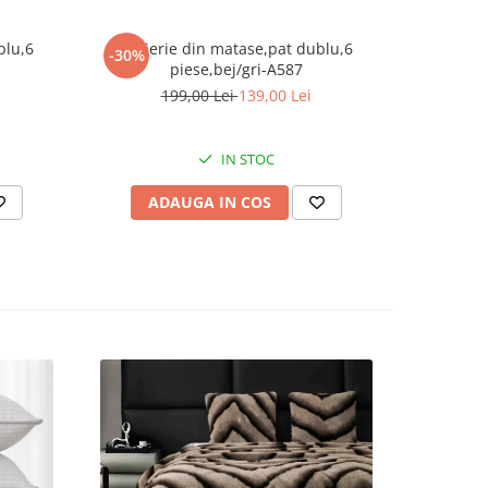
p;
blu,6
Lenjerie din matase,pat dublu,6
Lenjerie 
-30%
-13%
piese,bej/gri-A587
p
nui
normal,
199,00 Lei
139,00 Lei
1
, nu se
IN STOC
ADAUGA IN COS
AD
mat
 a
ci;
fie
re
tru a
 din
mativ,
e de