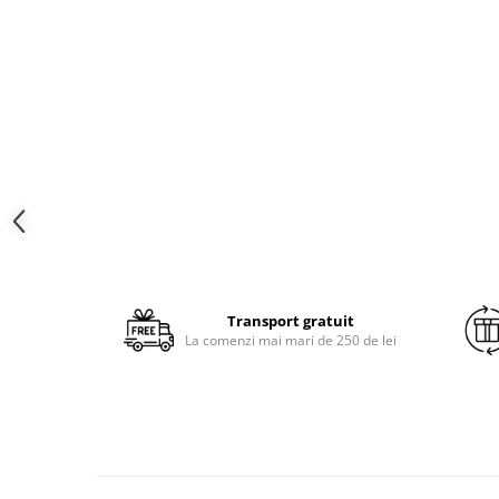
Brodate
Cu Motiv Traditional
Transport gratuit
La comenzi mai mari de 250 de lei