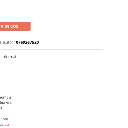
A IN COS
e ajutor?
0769267520
informatii
eaf cu
uloarea
23
ru pat
pat
cu