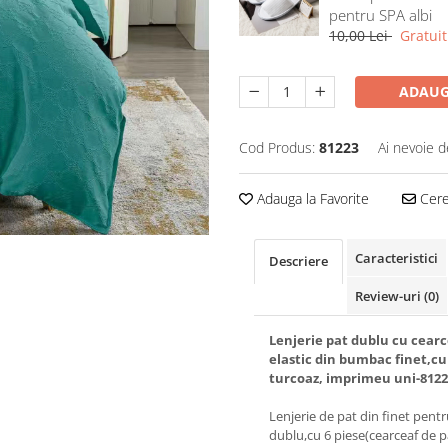
pentru SPA albi
10,00 Lei
Gratuit
ADAUG
Cod Produs:
81223
Ai nevoie d
Adauga la Favorite
Cere 
Caracteristici
Descriere
Review-uri
(0)
Lenjerie pat dublu cu cearc
elastic din bumbac finet,c
turcoaz, imprimeu uni-812
Lenjerie de pat din finet pent
dublu,cu 6 piese(cearceaf de 