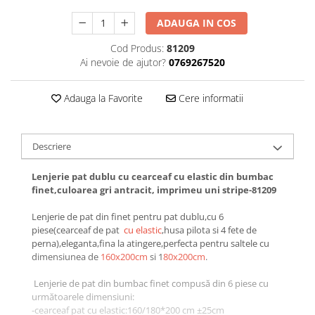
Galbena
ADAUGA IN COS
Bleu
Gri
Cod Produs:
81209
Ai nevoie de ajutor?
0769267520
Mov
Rosie
Adauga la Favorite
Cere informatii
Roz
Bej
Verde
Descriere
Lila
Imprimeu
Lenjerie pat dublu cu cearceaf cu elastic din bumbac
finet,culoarea gri antracit, imprimeu uni stripe-81209
Cu flori
Uni (1-2 culori)
Lenjerie de pat din finet pentru pat dublu,cu 6
piese(cearceaf de pat
cu elastic
,husa pilota si 4 fete de
Cu dungi
perna),eleganta,fina la atingere,perfecta pentru saltele cu
Cu inimioare
dimensiunea de
160x200cm
si 1
80x200cm
.
Cu pisici
Lenjerie de pat din bumbac finet compusă din 6 piese cu
Cu Animal Print
următoarele dimensiuni:
Cu ursuleti
-cearceaf pat cu elastic:160/180*200 cm ±25cm