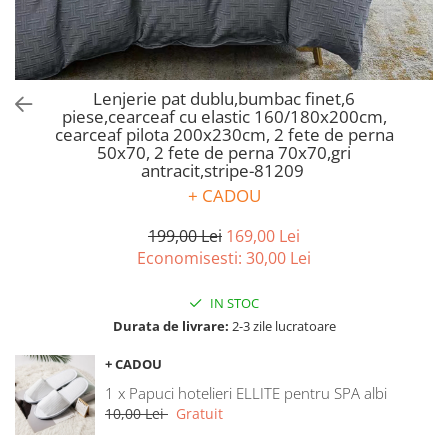
Bumbac satinat
Bumbac policoton
Compatibile cu saltea
90x200cm
Lenjerie pat dublu,bumbac finet,6
piese,cearceaf cu elastic 160/180x200cm,
100x200cm
cearceaf pilota 200x230cm, 2 fete de perna
120x200cm
50x70, 2 fete de perna 70x70,gri
140x200cm
antracit,stripe-81209
+ CADOU
160x200cm
180x200cm
199,00 Lei
169,00 Lei
200x200cm
Economisesti:
30,00
Lei
200x220cm
Tipul cearceafului de pat
IN STOC
Durata de livrare:
2-3 zile lucratoare
Cu elastic
Normal - fara elastic
+ CADOU
Culoarea
1 x Papuci hotelieri ELLITE pentru SPA albi
Alba
10,00 Lei
Gratuit
Neagra