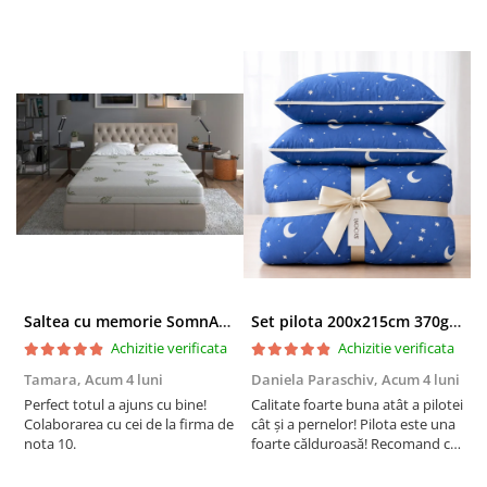
Saltea cu memorie SomnART XXL Memory Plus 160x190, înălțime 25cm, pentru persoane supraponderale, husă Aloe Vera detașabilă, rulată, fermitate mare
Set pilota 200x215cm 370g cu 2 perne 50x70,albastru- PLT36
Achizitie verificata
Achizitie verificata
Tamara,
Acum 4 luni
Daniela Paraschiv,
Acum 4 luni
D
Perfect totul a ajuns cu bine!
Calitate foarte buna atât a pilotei
C
Colaborarea cu cei de la firma de
cât și a pernelor! Pilota este una
c
nota 10.
foarte călduroasă! Recomand cu
f
drag!
d