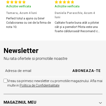
Achizitie verificata
Achizitie verificata
Ac
Tamara,
Acum 4 luni
Daniela Paraschiv,
Acum 4
D
luni
lu
Perfect totul a ajuns cu bine!
Colaborarea cu cei de la firma de
Calitate foarte buna atât a pilotei
Ca
nota 10.
cât și a pernelor! Pilota este una
câ
foarte călduroasă! Recomand cu
f
drag!
dr
Newsletter
Nu rata ofertele si promotiile noastre
Vreau sa primesc newsletter cu promotiile magazinului. Afla mai
multe in
Politica de Confidentialitate
MAGAZINUL MEU