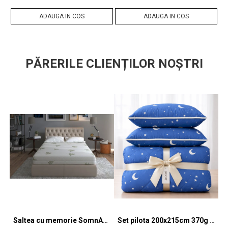
ADAUGA IN COS
ADAUGA IN COS
PĂRERILE CLIENȚILOR NOȘTRI
Saltea cu memorie SomnART XXL Memory Plus 160x190, înălțime 25cm, pentru persoane supraponderale, husă Aloe Vera detașabilă, rulată, fermitate mare
Set pilota 200x215cm 370g cu 2 perne 50x70,albastru- PLT36