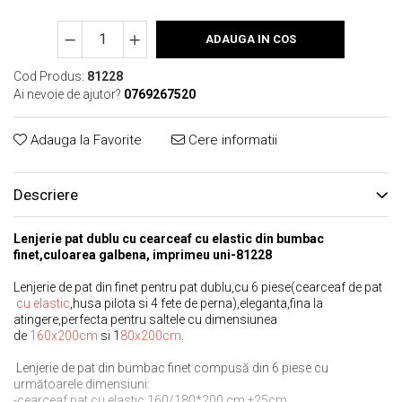
ADAUGA IN COS
Cod Produs:
81228
Ai nevoie de ajutor?
0769267520
Adauga la Favorite
Cere informatii
Descriere
Lenjerie pat dublu cu cearceaf cu elastic din bumbac
finet,culoarea galbena, imprimeu uni-81228
Lenjerie de pat din finet pentru pat dublu,cu 6 piese(cearceaf de pat
cu elastic
,husa pilota si 4 fete de perna),eleganta,fina la
atingere,perfecta pentru saltele cu dimensiunea
de
160x200cm
si 1
80x200cm
.
Lenjerie de pat din bumbac finet compusă din 6 piese cu
următoarele dimensiuni:
-cearceaf pat cu elastic:160/180*200 cm ±25cm