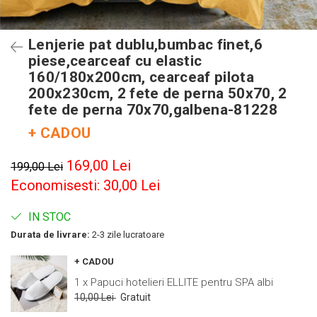
Lenjerie pat dublu,bumbac finet,6
piese,cearceaf cu elastic
160/180x200cm, cearceaf pilota
200x230cm, 2 fete de perna 50x70, 2
fete de perna 70x70,galbena-81228
+ CADOU
169,00 Lei
199,00 Lei
Economisesti:
30,00
Lei
IN STOC
Durata de livrare:
2-3 zile lucratoare
+ CADOU
1 x Papuci hotelieri ELLITE pentru SPA albi
10,00 Lei
Gratuit