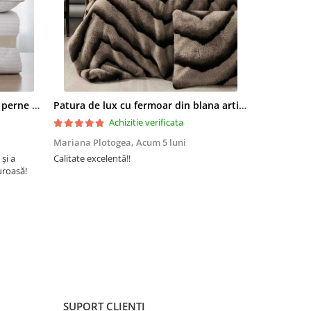
ezentare
t bumbac
ic
Set pilota 200x215cm 370g cu 2 perne 50x70,alb- PLT37
Patura de lux cu fermoar din blana artificala de nurca 200x230cm+2 fete de perna 50x50cm,maro cu negru-F054
Achizitie verificata
Mariana Plotogea,
Acum 5 luni
Loredana,
A
 și a
Calitate excelentă!!
Super încânta
uroasă!
recomand din 
buun și niște
SUPORT CLIENTI