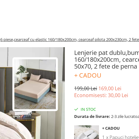
6 piese,cearceaf cu elastic 160/180x200cm, cearceaf pilota 200x230cm, 2 fet
Lenjerie pat dublu,bum
160/180x200cm, cearce
50x70, 2 fete de perna
+ CADOU
199,00 Lei
169,00 Lei
Economisesti:
30,00
Lei
IN STOC
Durata de livrare:
2-3 zile lucrato
+ CADOU
1 x Papuci hotelie