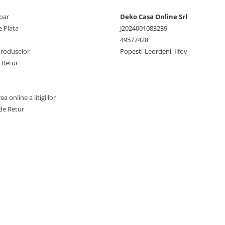
par
Deko Casa Online Srl
 Plata
J2024001083239
49577428
Produselor
Popesti-Leordeni, Ilfov
e Retur
a online a litigiilor
de Retur