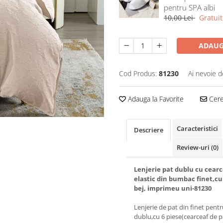
pentru SPA albi
10,00 Lei
Gratuit
ADAUG
Cod Produs:
81230
Ai nevoie d
Adauga la Favorite
Cere 
Caracteristici
Descriere
Review-uri
(0)
Lenjerie pat dublu cu cearc
elastic din bumbac finet,c
bej, imprimeu uni-81230
Lenjerie de pat din finet pent
dublu,cu 6 piese(cearceaf de 