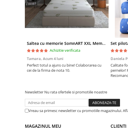
Saltea cu memorie SomnART XXL Memory Plus 160x190, înălțime 25cm, pentru persoane supraponderale, husă Aloe Vera detașabilă, rulată, fermitate mare
Achizitie verificata
Tamara,
Acum 4 luni
Daniela P
Perfect totul a ajuns cu bine! Colaborarea cu
Calitate fo
cei de la firma de nota 10.
pernelor! 
Recomand 
Newsletter
Nu rata ofertele si promotiile noastre
Vreau sa primesc newsletter cu promotiile magazinului. Af
MAGAZINUL MEU
CLIENTI