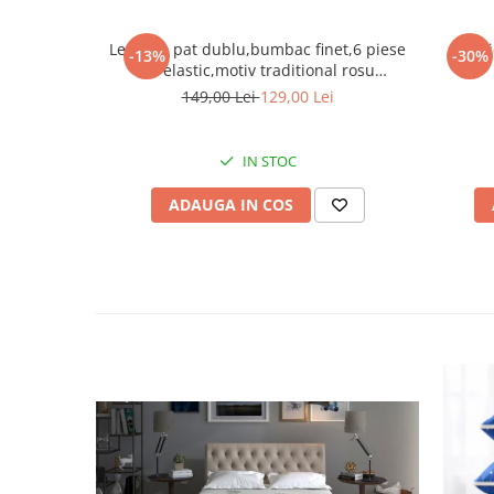
Lenjerie pat dublu,bumbac finet,6 piese
Lenj
-13%
-30%
cu elastic,motiv traditional rosu
albastru-A423
149,00 Lei
129,00 Lei
IN STOC
ADAUGA IN COS