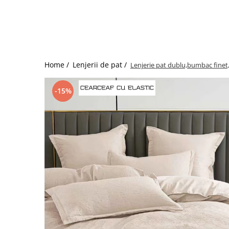
Bumbac satinat
Bumbac policoton
Compatibile cu saltea
90x200cm
100x200cm
Home /
Lenjerii de pat /
Lenjerie pat dublu,bumbac finet,
120x200cm
140x200cm
-15%
160x200cm
180x200cm
200x200cm
200x220cm
Tipul cearceafului de pat
Cu elastic
Normal - fara elastic
Culoarea
Alba
Neagra