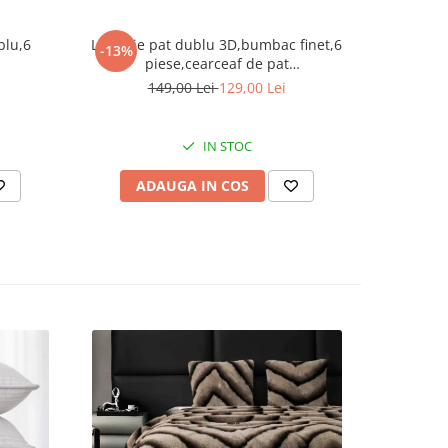
p;
blu,6
Lenjerie pat dublu 3D,bumbac finet,6
Lenjeri
-13%
-13%
piese,cearceaf de pat
pie
nui
normal,bleumarin,cal inorog-A1022
140x200cm,
149,00 Lei
129,00 Lei
1
fete 
, nu se
IN STOC
ADAUGA IN COS
AD
mat
 a
ci;
fie
re
tru a
 din
mativ,
e de