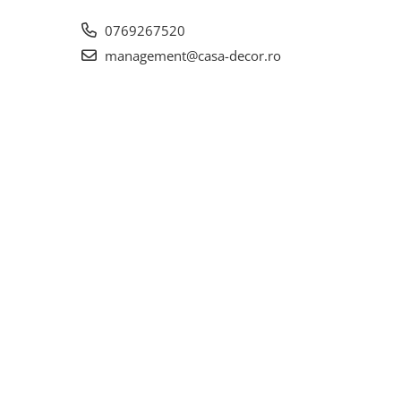
0769267520
management@casa-decor.ro