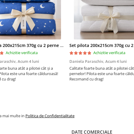
nuanță între fotografia de pr
și produs datorită prelucrării
fotografiei.*
Vezi si alte produse:
Din categoria:
Lenjerii de pa
finet
Pentru pat:
dublu
Cearceaf de pat:
cu elast
Set pilota 200x215cm 370g cu 2 perne 50x70,albastru- PLT36
Cu imprimeu:
Uni
Culoarea:
Bej
Achizitie verificata
Achizitie verificata
Brandul:
araschiv,
Acum 4 luni
Daniela Paraschiv,
Acum 4 luni
arte buna atât a pilotei cât și a
Calitate foarte buna atât a pilotei cât
Pilota este una foarte călduroasă!
pernelor! Pilota este una foarte căld
cu drag!
Recomand cu drag!
la mai multe in
Politica de Confidentialitate
DATE COMERCIALE