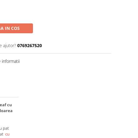
A IN COS
e ajutor?
0769267520
informatii
eaf cu
uloarea
ru pat
pat
cu