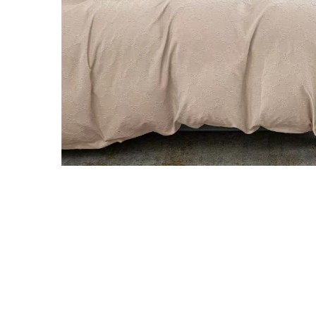
Galbena
Bleu
Gri
Mov
Rosie
Roz
Bej
Verde
Lila
Imprimeu
Cu flori
Uni (1-2 culori)
Cu dungi
Cu inimioare
Cu pisici
Cu Animal Print
Cu ursuleti