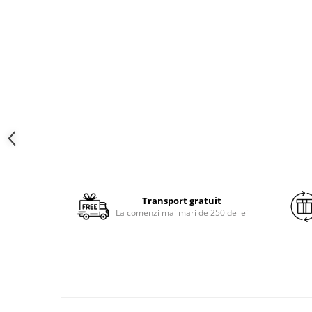
Brodate
Cu Motiv Traditional
Transport gratuit
La comenzi mai mari de 250 de lei