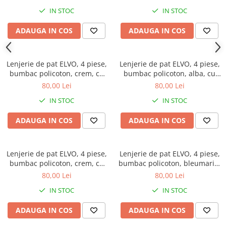
IN STOC
IN STOC
ADAUGA IN COS
ADAUGA IN COS
Lenjerie de pat ELVO, 4 piese,
Lenjerie de pat ELVO, 4 piese,
bumbac policoton, crem, cu
bumbac policoton, alba, cu
flori maro si negre
stelute rosii
80,00 Lei
80,00 Lei
IN STOC
IN STOC
ADAUGA IN COS
ADAUGA IN COS
Lenjerie de pat ELVO, 4 piese,
Lenjerie de pat ELVO, 4 piese,
bumbac policoton, crem, cu
bumbac policoton, bleumarin,
flori mov
cu forme geometrice
80,00 Lei
80,00 Lei
IN STOC
IN STOC
ADAUGA IN COS
ADAUGA IN COS