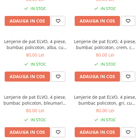
IN STOC
IN STOC
ADAUGA IN COS
ADAUGA IN COS
Lenjerie de pat ELVO, 4 piese,
Lenjerie de pat ELVO, 4 piese,
bumbac policoton, alba, cu
bumbac policoton, crem, cu
flori albastre
trandafiri roz
80,00 Lei
80,00 Lei
IN STOC
IN STOC
ADAUGA IN COS
ADAUGA IN COS
Lenjerie de pat ELVO, 4 piese,
Lenjerie de pat ELVO, 4 piese,
bumbac policoton, bleumarin,
bumbac policoton, gri, cu
cu stelute multicolore
carouri
80,00 Lei
80,00 Lei
IN STOC
IN STOC
ADAUGA IN COS
ADAUGA IN COS