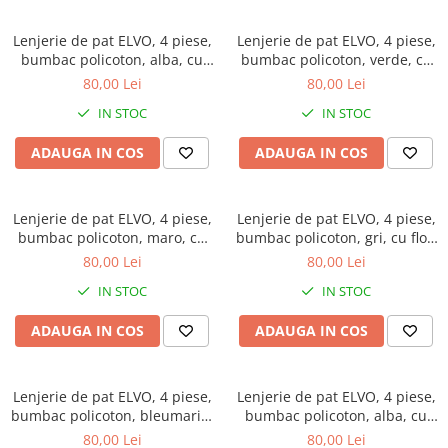
Lenjerie de pat ELVO, 4 piese,
Lenjerie de pat ELVO, 4 piese,
bumbac policoton, alba, cu
bumbac policoton, verde, cu
model oriental negru
animal print si forme
80,00 Lei
80,00 Lei
geometrice
IN STOC
IN STOC
ADAUGA IN COS
ADAUGA IN COS
Lenjerie de pat ELVO, 4 piese,
Lenjerie de pat ELVO, 4 piese,
bumbac policoton, maro, cu
bumbac policoton, gri, cu flori
fluturi
mov
80,00 Lei
80,00 Lei
IN STOC
IN STOC
ADAUGA IN COS
ADAUGA IN COS
Lenjerie de pat ELVO, 4 piese,
Lenjerie de pat ELVO, 4 piese,
bumbac policoton, bleumarin,
bumbac policoton, alba, cu
cu flori albe
lalele galbene
80,00 Lei
80,00 Lei