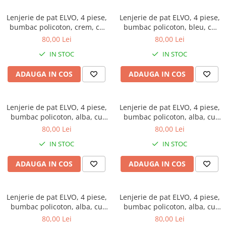
Lenjerie de pat ELVO, 4 piese,
Lenjerie de pat ELVO, 4 piese,
bumbac policoton, crem, cu
bumbac policoton, bleu, cu
flori caramizii
flori stilizate
80,00 Lei
80,00 Lei
IN STOC
IN STOC
ADAUGA IN COS
ADAUGA IN COS
Lenjerie de pat ELVO, 4 piese,
Lenjerie de pat ELVO, 4 piese,
bumbac policoton, alba, cu
bumbac policoton, alba, cu
forme geometrice mustar
flori mov
80,00 Lei
80,00 Lei
IN STOC
IN STOC
ADAUGA IN COS
ADAUGA IN COS
Lenjerie de pat ELVO, 4 piese,
Lenjerie de pat ELVO, 4 piese,
bumbac policoton, alba, cu
bumbac policoton, alba, cu
papadii si cercuri rosii
cercuri multicolore
80,00 Lei
80,00 Lei