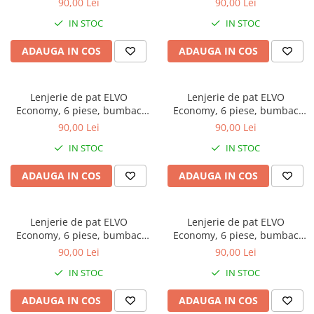
90,00 Lei
90,00 Lei
forme geometrice
IN STOC
IN STOC
ADAUGA IN COS
ADAUGA IN COS
Lenjerie de pat ELVO
Lenjerie de pat ELVO
Economy, 6 piese, bumbac
Economy, 6 piese, bumbac
policoton, verde, cu animal
policoton, bleumarin, cu
90,00 Lei
90,00 Lei
print si forme geometrice
stelute multicolore
IN STOC
IN STOC
ADAUGA IN COS
ADAUGA IN COS
Lenjerie de pat ELVO
Lenjerie de pat ELVO
Economy, 6 piese, bumbac
Economy, 6 piese, bumbac
policoton, gri, cu carouri
policoton, crem, cu model
90,00 Lei
90,00 Lei
oriental
IN STOC
IN STOC
ADAUGA IN COS
ADAUGA IN COS