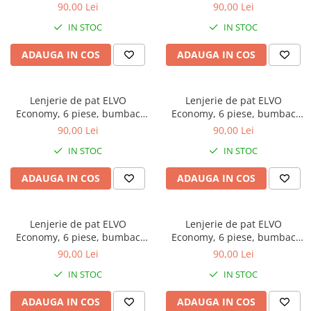
policoton, gri, cu flori mov
policoton, alba, cu flori roz
90,00 Lei
90,00 Lei
Galbena
IN STOC
IN STOC
Bleu
Gri
ADAUGA IN COS
ADAUGA IN COS
Mov
Rosie
Lenjerie de pat ELVO
Lenjerie de pat ELVO
Roz
Economy, 6 piese, bumbac
Economy, 6 piese, bumbac
Bej
policoton, alba, cu flori
policoton, gri, cu flori albe
90,00 Lei
90,00 Lei
Verde
albastre
IN STOC
IN STOC
Lila
Imprimeu
ADAUGA IN COS
ADAUGA IN COS
Cu flori
Uni (1-2 culori)
Lenjerie de pat ELVO
Lenjerie de pat ELVO
Cu dungi
Economy, 6 piese, bumbac
Economy, 6 piese, bumbac
Cu inimioare
policoton, gri, cu flori crem
policoton, bleu, cu flori
90,00 Lei
90,00 Lei
stilizate
Cu pisici
IN STOC
IN STOC
Cu Animal Print
ADAUGA IN COS
ADAUGA IN COS
Cu ursuleti