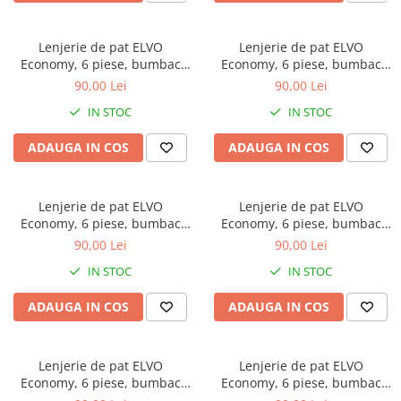
Brodate
Cu Motiv Traditional
Lenjerie de pat ELVO
Lenjerie de pat ELVO
Economy, 6 piese, bumbac
Economy, 6 piese, bumbac
policoton, bleumarin, cu flori
policoton, maro, cu fluturi
90,00 Lei
90,00 Lei
si fluturi
IN STOC
IN STOC
ADAUGA IN COS
ADAUGA IN COS
Lenjerie de pat ELVO
Lenjerie de pat ELVO
Economy, 6 piese, bumbac
Economy, 6 piese, bumbac
policoton, alba, cu lalele
policoton, neagra, cu papadii
90,00 Lei
90,00 Lei
galbene
si note muzicale
IN STOC
IN STOC
ADAUGA IN COS
ADAUGA IN COS
Lenjerie de pat ELVO
Lenjerie de pat ELVO
Economy, 6 piese, bumbac
Economy, 6 piese, bumbac
policoton, bleumarin, cu
policoton, crem, cu flori