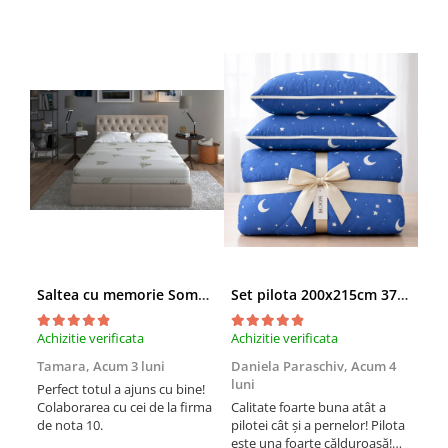
Saltea cu memorie SomnART XXL Memory Plus 160x190, înălțime 25cm, pentru persoane supraponderale, husă Aloe Vera detașabilă, rulată, fermitate mare
Set pilota 200x215cm 370g cu 2 perne 50x70,albastru- PLT36
Achizitie verificata
Achizitie verificata
Achi
Tamara,
Acum 3 luni
Daniela Paraschiv,
Acum 4
Dan
luni
lun
Perfect totul a ajuns cu bine!
Colaborarea cu cei de la firma
Calitate foarte buna atât a
Cali
de nota 10.
pilotei cât și a pernelor! Pilota
pilo
este una foarte călduroasă!
est