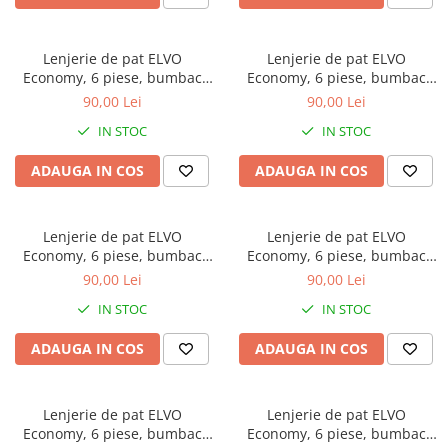
Bumbac satinat
Bumbac policoton
Lenjerie de pat ELVO
Lenjerie de pat ELVO
Compatibile cu saltea
Economy, 6 piese, bumbac
Economy, 6 piese, bumbac
90x200cm
policoton, crem, cu trandafiri
policoton, alba, cu stelute
90,00 Lei
90,00 Lei
roz
rosii
100x200cm
IN STOC
IN STOC
120x200cm
140x200cm
ADAUGA IN COS
ADAUGA IN COS
160x200cm
180x200cm
Lenjerie de pat ELVO
Lenjerie de pat ELVO
200x200cm
Economy, 6 piese, bumbac
Economy, 6 piese, bumbac
200x220cm
policoton, alba, cu flori mov
policoton, alba, cu copaci
90,00 Lei
90,00 Lei
multicolori
Tipul cearceafului de pat
IN STOC
IN STOC
Cu elastic
ADAUGA IN COS
ADAUGA IN COS
Normal - fara elastic
Culoarea
Alba
Lenjerie de pat ELVO
Lenjerie de pat ELVO
Economy, 6 piese, bumbac
Economy, 6 piese, bumbac
Neagra