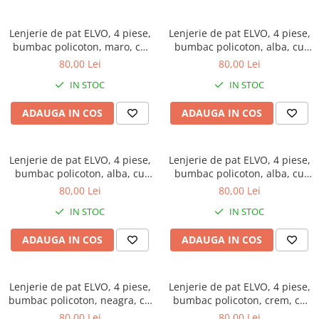
Lenjerie de pat ELVO, 4 piese,
Lenjerie de pat ELVO, 4 piese,
bumbac policoton, maro, cu
bumbac policoton, alba, cu
flori albe
flori verzi si albastre
80,00 Lei
80,00 Lei
IN STOC
IN STOC
ADAUGA IN COS
ADAUGA IN COS
Lenjerie de pat ELVO, 4 piese,
Lenjerie de pat ELVO, 4 piese,
bumbac policoton, alba, cu
bumbac policoton, alba, cu
flori roz
copaci multicolori
80,00 Lei
80,00 Lei
IN STOC
IN STOC
ADAUGA IN COS
ADAUGA IN COS
Lenjerie de pat ELVO, 4 piese,
Lenjerie de pat ELVO, 4 piese,
bumbac policoton, neagra, cu
bumbac policoton, crem, cu
papadii si note muzicale
flori
80,00 Lei
80,00 Lei