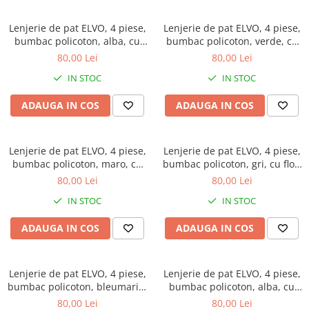
Lenjerie de pat ELVO, 4 piese,
Lenjerie de pat ELVO, 4 piese,
bumbac policoton, alba, cu
bumbac policoton, verde, cu
model oriental negru
animal print si forme
80,00 Lei
80,00 Lei
geometrice
IN STOC
IN STOC
ADAUGA IN COS
ADAUGA IN COS
Lenjerie de pat ELVO, 4 piese,
Lenjerie de pat ELVO, 4 piese,
bumbac policoton, maro, cu
bumbac policoton, gri, cu flori
fluturi
mov
80,00 Lei
80,00 Lei
IN STOC
IN STOC
ADAUGA IN COS
ADAUGA IN COS
Lenjerie de pat ELVO, 4 piese,
Lenjerie de pat ELVO, 4 piese,
bumbac policoton, bleumarin,
bumbac policoton, alba, cu
cu flori albe
lalele galbene
80,00 Lei
80,00 Lei