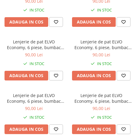
90,00 Lei
90,00 Lei
forme geometrice
IN STOC
IN STOC
ADAUGA IN COS
ADAUGA IN COS
Lenjerie de pat ELVO
Lenjerie de pat ELVO
Economy, 6 piese, bumbac
Economy, 6 piese, bumbac
policoton, verde, cu animal
policoton, bleumarin, cu
90,00 Lei
90,00 Lei
print si forme geometrice
stelute multicolore
IN STOC
IN STOC
ADAUGA IN COS
ADAUGA IN COS
Lenjerie de pat ELVO
Lenjerie de pat ELVO
Economy, 6 piese, bumbac
Economy, 6 piese, bumbac
policoton, gri, cu carouri
policoton, crem, cu model
90,00 Lei
90,00 Lei
oriental
IN STOC
IN STOC
ADAUGA IN COS
ADAUGA IN COS