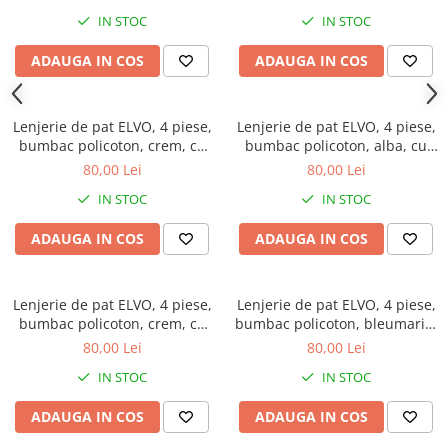
IN STOC
IN STOC
ADAUGA IN COS
ADAUGA IN COS
Lenjerie de pat ELVO, 4 piese,
Lenjerie de pat ELVO, 4 piese,
bumbac policoton, crem, cu
bumbac policoton, alba, cu
flori maro si negre
stelute rosii
80,00 Lei
80,00 Lei
IN STOC
IN STOC
ADAUGA IN COS
ADAUGA IN COS
Lenjerie de pat ELVO, 4 piese,
Lenjerie de pat ELVO, 4 piese,
bumbac policoton, crem, cu
bumbac policoton, bleumarin,
flori mov
cu forme geometrice
80,00 Lei
80,00 Lei
IN STOC
IN STOC
ADAUGA IN COS
ADAUGA IN COS