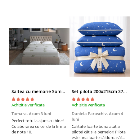
Saltea cu memorie SomnART XXL Memory Plus 160x190, înălțime 25cm, pentru persoane supraponderale, husă Aloe Vera detașabilă, rulată, fermitate mare
Set pilota 200x215cm 370g cu 2 perne 50x70,albastru- PLT36
Achizitie verificata
Achizitie verificata
Achi
Tamara,
Acum 3 luni
Daniela Paraschiv,
Acum 4
Dan
luni
lun
Perfect totul a ajuns cu bine!
Colaborarea cu cei de la firma
Calitate foarte buna atât a
Cali
de nota 10.
pilotei cât și a pernelor! Pilota
pilo
este una foarte călduroasă!
est