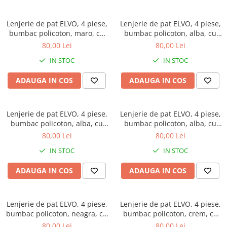
Lenjerie de pat ELVO, 4 piese,
Lenjerie de pat ELVO, 4 piese,
bumbac policoton, maro, cu
bumbac policoton, alba, cu
flori albe
flori verzi si albastre
80,00 Lei
80,00 Lei
IN STOC
IN STOC
ADAUGA IN COS
ADAUGA IN COS
Lenjerie de pat ELVO, 4 piese,
Lenjerie de pat ELVO, 4 piese,
bumbac policoton, alba, cu
bumbac policoton, alba, cu
flori roz
copaci multicolori
80,00 Lei
80,00 Lei
IN STOC
IN STOC
ADAUGA IN COS
ADAUGA IN COS
Lenjerie de pat ELVO, 4 piese,
Lenjerie de pat ELVO, 4 piese,
bumbac policoton, neagra, cu
bumbac policoton, crem, cu
papadii si note muzicale
flori
80,00 Lei
80,00 Lei