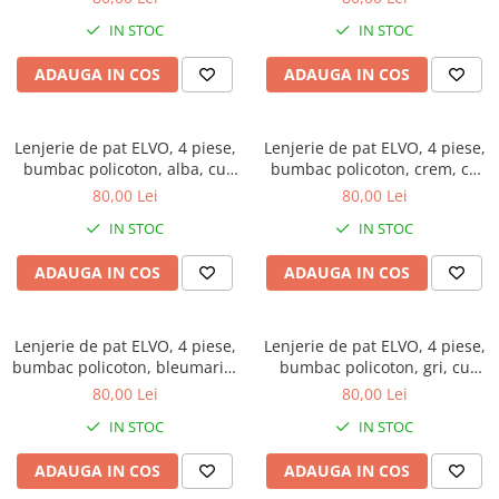
IN STOC
IN STOC
ADAUGA IN COS
ADAUGA IN COS
Lenjerie de pat ELVO, 4 piese,
Lenjerie de pat ELVO, 4 piese,
bumbac policoton, alba, cu
bumbac policoton, crem, cu
flori albastre
trandafiri roz
80,00 Lei
80,00 Lei
IN STOC
IN STOC
ADAUGA IN COS
ADAUGA IN COS
Lenjerie de pat ELVO, 4 piese,
Lenjerie de pat ELVO, 4 piese,
bumbac policoton, bleumarin,
bumbac policoton, gri, cu
cu stelute multicolore
carouri
80,00 Lei
80,00 Lei
IN STOC
IN STOC
ADAUGA IN COS
ADAUGA IN COS