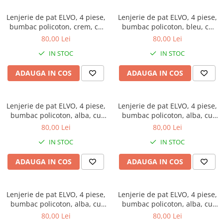
Lenjerie de pat ELVO, 4 piese,
Lenjerie de pat ELVO, 4 piese,
bumbac policoton, crem, cu
bumbac policoton, bleu, cu
flori caramizii
flori stilizate
80,00 Lei
80,00 Lei
IN STOC
IN STOC
ADAUGA IN COS
ADAUGA IN COS
Lenjerie de pat ELVO, 4 piese,
Lenjerie de pat ELVO, 4 piese,
bumbac policoton, alba, cu
bumbac policoton, alba, cu
forme geometrice mustar
flori mov
80,00 Lei
80,00 Lei
IN STOC
IN STOC
ADAUGA IN COS
ADAUGA IN COS
Lenjerie de pat ELVO, 4 piese,
Lenjerie de pat ELVO, 4 piese,
bumbac policoton, alba, cu
bumbac policoton, alba, cu
papadii si cercuri rosii
cercuri multicolore
80,00 Lei
80,00 Lei