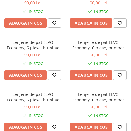
policoton, gri, cu flori mov
policoton, alba, cu flori roz
90,00 Lei
90,00 Lei
Galbena
IN STOC
IN STOC
Bleu
Gri
ADAUGA IN COS
ADAUGA IN COS
Mov
Rosie
Lenjerie de pat ELVO
Lenjerie de pat ELVO
Roz
Economy, 6 piese, bumbac
Economy, 6 piese, bumbac
Bej
policoton, alba, cu flori
policoton, gri, cu flori albe
90,00 Lei
90,00 Lei
Verde
albastre
IN STOC
IN STOC
Lila
Imprimeu
ADAUGA IN COS
ADAUGA IN COS
Cu flori
Uni (1-2 culori)
Lenjerie de pat ELVO
Lenjerie de pat ELVO
Cu dungi
Economy, 6 piese, bumbac
Economy, 6 piese, bumbac
Cu inimioare
policoton, gri, cu flori crem
policoton, bleu, cu flori
90,00 Lei
90,00 Lei
stilizate
Cu pisici
IN STOC
IN STOC
Cu Animal Print
ADAUGA IN COS
ADAUGA IN COS
Cu ursuleti