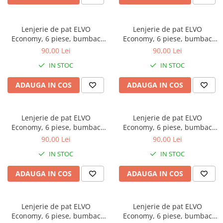
Bumbac satinat
Bumbac policoton
Lenjerie de pat ELVO
Lenjerie de pat ELVO
Compatibile cu saltea
Economy, 6 piese, bumbac
Economy, 6 piese, bumbac
90x200cm
policoton, crem, cu trandafiri
policoton, alba, cu stelute
90,00 Lei
90,00 Lei
roz
rosii
100x200cm
IN STOC
IN STOC
120x200cm
140x200cm
ADAUGA IN COS
ADAUGA IN COS
160x200cm
180x200cm
Lenjerie de pat ELVO
Lenjerie de pat ELVO
200x200cm
Economy, 6 piese, bumbac
Economy, 6 piese, bumbac
200x220cm
policoton, alba, cu flori mov
policoton, alba, cu copaci
90,00 Lei
90,00 Lei
multicolori
Tipul cearceafului de pat
IN STOC
IN STOC
Cu elastic
ADAUGA IN COS
ADAUGA IN COS
Normal - fara elastic
Culoarea
Alba
Lenjerie de pat ELVO
Lenjerie de pat ELVO
Economy, 6 piese, bumbac
Economy, 6 piese, bumbac
Neagra