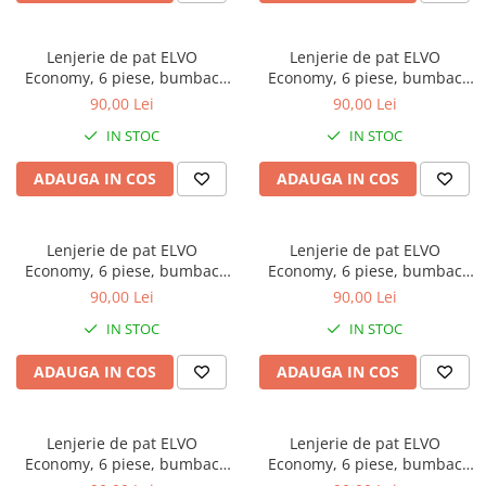
Brodate
Cu Motiv Traditional
Lenjerie de pat ELVO
Lenjerie de pat ELVO
Economy, 6 piese, bumbac
Economy, 6 piese, bumbac
policoton, bleumarin, cu flori
policoton, maro, cu fluturi
90,00 Lei
90,00 Lei
si fluturi
IN STOC
IN STOC
ADAUGA IN COS
ADAUGA IN COS
Lenjerie de pat ELVO
Lenjerie de pat ELVO
Economy, 6 piese, bumbac
Economy, 6 piese, bumbac
policoton, alba, cu lalele
policoton, neagra, cu papadii
90,00 Lei
90,00 Lei
galbene
si note muzicale
IN STOC
IN STOC
ADAUGA IN COS
ADAUGA IN COS
Lenjerie de pat ELVO
Lenjerie de pat ELVO
Economy, 6 piese, bumbac
Economy, 6 piese, bumbac
policoton, bleumarin, cu
policoton, crem, cu flori